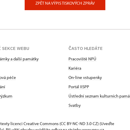
ZPĚT NA VÝPIS TISKOVÝCH ZPRÁV
Í SEKCE WEBU
ČASTO HLEDÁTE
zámky a další památky
Pracoviště NPÚ
Kariéra
ová péče
On-line vstupenky
ání
Portál IISPP
 výzkum
Ústřední seznam kulturních pamá
Svatby
 texty
licenci Creative Commons
(CC BY-NC-ND 3.0 CZ) (Uveďte
la). Při užití obsahu uvádějte odkaz na stránky www.npu.cz