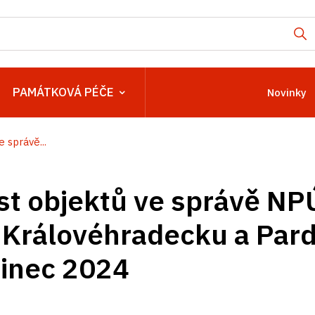
PAMÁTKOVÁ PÉČE
Novinky
 správě...
t objektů ve správě NP
 Královéhradecku a Par
sinec 2024