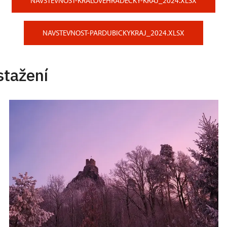
NAVSTEVNOST-KRALOVEHRADECKY-KRAJ_2024.XLSX
NAVSTEVNOST-PARDUBICKYKRAJ_2024.XLSX
stažení