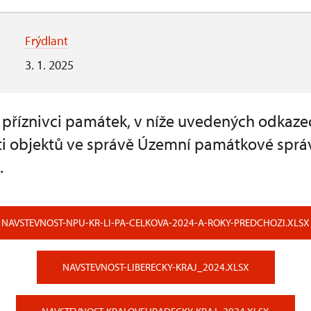
Frýdlant
3. 1. 2025
a příznivci památek, v níže uvedených odkaze
i objektů ve správě Územní památkové sprá
.
NAVSTEVNOST-NPU-KR-LI-PA-CELKOVA-2024-A-ROKY-PREDCHOZI.XLSX
NAVSTEVNOST-LIBERECKY-KRAJ_2024.XLSX