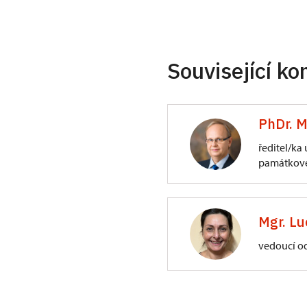
Související ko
PhDr. M
ředitel/ka
památkové
ÚPS na Sychrově
3/, Sychrov 3
Mgr. Lu
vedoucí o
ÚPS na Sychrově
Zámecký park 1/,