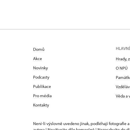
HLAVN
Domů
Akce
Hrady, 
Novinky
O NPÚ
Podcasty
Památk
Publikace
Vzděláv
Pro média
Věda a
Kontakty
Není-li výslovně uvedeno jinak, podléhají fotografie a
autora | Neužívejte dílo komerčně | Nezasahujte do dí