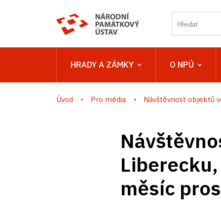
HRADY A ZÁMKY
O NPÚ
Úvod
Pro média
Návštěvnost objektů ve
Návštěvnos
Liberecku,
měsíc pro