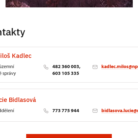
ntakty
iloš Kadlec
 územní
482 360 003,
kadlec.milos@np
 správy
603 105 335
cie Bidlasová
ddělení
773 775 944
bidlasova.lucie@
 Slatiňany