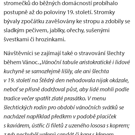
stromečků do běžných domácností probíhalo
postupně až do poloviny 19. století. Stromky
bývaly zpočátku zavěšovány ke stropu a zdobily se
sladkým pečivem, jablky, ořechy, sušenými
švestkami či hrozinkami.
Návštěvníci se zajímají také o stravování šlechty
během Vánoc. „
Vánoční tabule aristokratické i lidové
kuchyně se samozřejmě lišily, ale ani šlechta
v 19. století na Štědrý den nehodovala nijak okázale,
neboť se přísně dodržoval půst, aby lidé mohli podle
tradice večer spatřit zlaté prasátko. V menu
šlechtických rodin pro období vánočních svátků se
nacházel například předkrm v podobě placiček
s kaviárem, ústřic či filetů z uzeného lososa s koprem;
z ryb nechyběl vařený candát či kapr s křenem