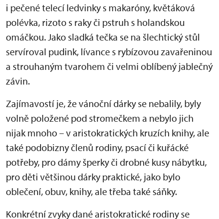
i pečené telecí ledvinky s makaróny, květáková
polévka, rizoto s raky či pstruh s holandskou
omáčkou. Jako sladká tečka se na šlechtický stůl
servíroval pudink, lívance s rybízovou zavařeninou
a strouhaným tvarohem či velmi oblíbený jablečný
závin.
Zajímavostí je, že vánoční dárky se nebalily, byly
volně položené pod stromečkem a nebylo jich
nijak mnoho – v aristokratických kruzích knihy, ale
také podobizny členů rodiny, psací či kuřácké
potřeby, pro dámy šperky či drobné kusy nábytku,
pro děti většinou dárky praktické, jako bylo
oblečení, obuv, knihy, ale třeba také sáňky.
Konkrétní zvyky dané aristokratické rodiny se