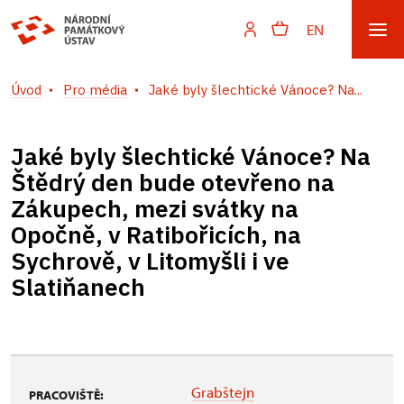
EN
Úvod
Pro média
Jaké byly šlechtické Vánoce? Na...
Jaké byly šlechtické Vánoce? Na
Štědrý den bude otevřeno na
Zákupech, mezi svátky na
Opočně, v Ratibořicích, na
Sychrově, v Litomyšli i ve
Slatiňanech
Grabštejn
PRACOVIŠTĚ: