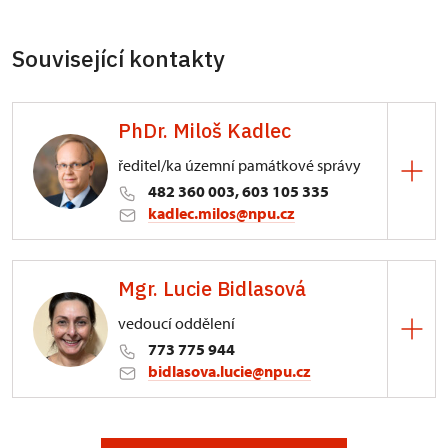
Související kontakty
PhDr. Miloš Kadlec
ředitel/ka územní památkové správy
482 360 003, 603 105 335
kadlec.milos@npu.cz
ÚPS na Sychrově
Mgr. Lucie Bidlasová
3/, Sychrov 3
vedoucí oddělení
773 775 944
bidlasova.lucie@npu.cz
ÚPS na Sychrově
Zámecký park 1/, Slatiňany