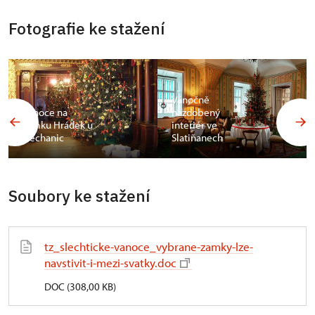
Fotografie ke stažení
Vánočně
Vánoce na
nazdobený
zámku Hrádek u
interiér ve
Nechanic
Slatiňanech
Soubory ke stažení
tz_slechticke-vanoce_vybrane-zamky-lze-
navstivit-i-mezi-svatky.doc
DOC (308,00 KB)