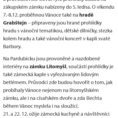
zákupském zámku nabízeny do 5. ledna. O víkendu
7.-8.12. proběhnou Vánoce také na
hradě
Grabštejn
– připraveny jsou hrané prohlídky
hradu s vánoční tematikou, dětské dílničky, stezka
kolem hradu a také vánoční koncert v kapli svaté
Barbory.
Na Pardubicku jsou provoněné a nazdobené
interiéry na
zámku Litomyšl
, součástí prohlídky je
také zámecká kaple s vyřezávaným lidovým
betlémem. Průvodci zde budou hovořit o tom, jak
probíhaly Vánoce nejenom na litomyšlském
zámku, ale i na císařském dvoře a zda šlechta
během Vánoc myslela i na sloužící.
21. a 22. 12. ožije zámecká kuchyně a návštěvníci