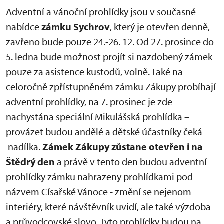
Adventní a vánoční prohlídky jsou v současné
nabídce
zámku Sychrov
, který je otevřen denně,
zavřeno bude pouze 24.-26. 12. Od 27. prosince do
5. ledna bude možnost projít si nazdobený zámek
pouze za asistence kustodů, volně. Také na
celoročně zpřístupněném zámku Zákupy probíhají
adventní prohlídky, na 7. prosinec je zde
nachystána speciální Mikulášská prohlídka –
provázet budou andělé a dětské účastníky čeká
nadílka.
Zámek Zákupy zůstane otevřen i na
Štědrý den
a právě v tento den budou adventní
prohlídky zámku nahrazeny prohlídkami pod
názvem Císařské Vánoce - změní se nejenom
interiéry, které návštěvník uvidí, ale také výzdoba
a průvodcovské slovo. Tyto prohlídky budou na