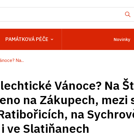
PAMÁTKOVÁ PÉČE
Novinky
ánoce? Na...
šlechtické Vánoce? Na Š
eno na Zákupech, mezi 
Ratibořicích, na Sychrov
 i ve Slatiňanech