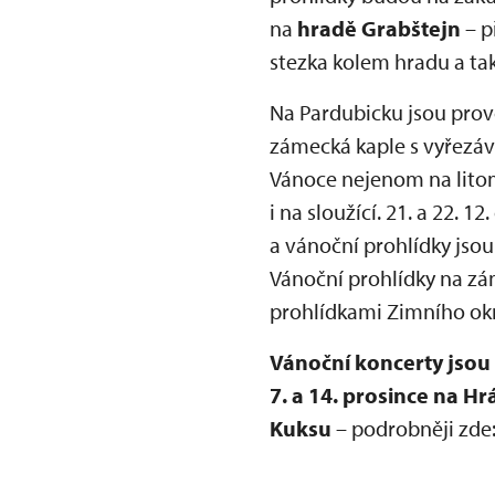
na
hradě Grabštejn
– p
stezka kolem hradu a tak
Na Pardubicku jsou pro
zámecká kaple s vyřezá
Vánoce nejenom na litom
i na sloužící. 21. a 22.
a vánoční prohlídky jsou
Vánoční prohlídky na zá
prohlídkami Zimního ok
Vánoční koncerty jsou 
7. a 14. prosince na H
Kuksu
– podrobněji zde