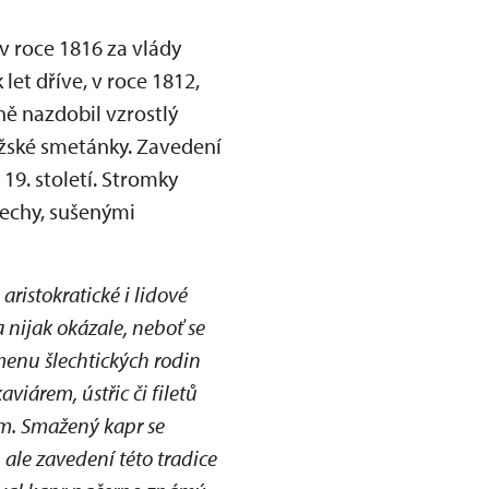
v roce 1816 za vlády
let dříve, v roce 1812,
ně nazdobil vzrostlý
ažské smetánky. Zavedení
9. století. Stromky
řechy, sušenými
aristokratické i lidové
a nijak okázale, neboť se
 menu šlechtických rodin
iárem, ústřic či filetů
em. Smažený kapr se
 ale zavedení této tradice