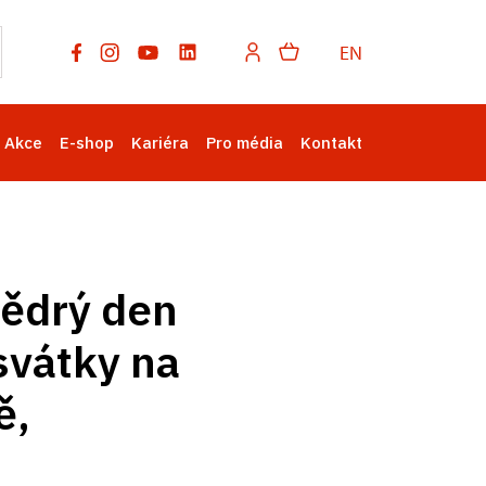
EN
Akce
E-shop
Kariéra
Pro média
Kontakt
tědrý den
svátky na
ě,