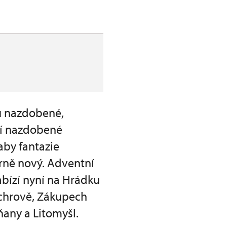
ou nazdobené,
idí nazdobené
aby fantazie
rně nový. Adventní
abízí nyní na Hrádku
ychrově, Zákupech
any a Litomyšl.