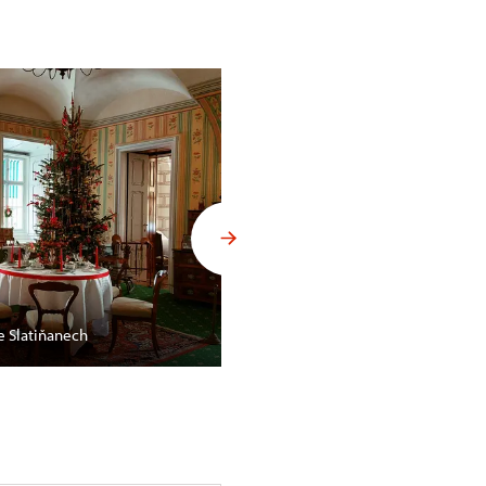
e Slatiňanech
Vánoční výzdoba na hradě Grab