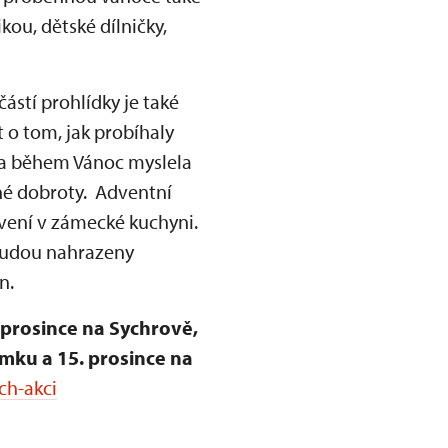
ou, dětské dílničky,
částí prohlídky je také
o tom, jak probíhaly
ta během Vánoc myslela
ané dobroty. Adventní
tavení v zámecké kuchyni.
 budou nahrazeny
n.
 prosince na Sychrově,
ámku a 15. prosince na
ch-akci