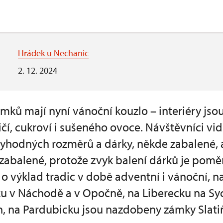
Hrádek u Nechanic
2. 12. 2024
ámků mají nyní vánoční kouzlo – interiéry js
čí, cukroví i sušeného ovoce. Návštěvníci v
tyhodných rozměrů a dárky, někde zabalené, 
zabalené, protože zvyk balení dárků je pomě
o výklad tradic v době adventní i vánoční, n
u v Náchodě a v Opočně, na Liberecku na S
n, na Pardubicku jsou nazdobeny zámky Slatiň