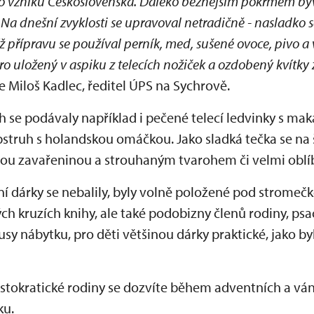
po vzniku Československa. Daleko běžnějším pokrmem b
. Na dnešní zvyklosti se upravoval netradičně - nasladko 
 přípravu se používal perník, med, sušené ovoce, pivo a 
o uložený v aspiku z telecích nožiček a ozdobený kvítky
je Miloš Kadlec, ředitel ÚPS na Sychrově.
ch se podávaly například i pečené telecí ledvinky s ma
 pstruh s holandskou omáčkou. Jako sladká tečka se na š
ovou zavařeninou a strouhaným tvarohem či velmi oblí
ní dárky se nebalily, byly volně položené pod stromečk
ch kruzích knihy, ale také podobizny členů rodiny, psac
sy nábytku, pro děti většinou dárky praktické, jako byl
istokratické rodiny se dozvíte během adventních a vá
ku.