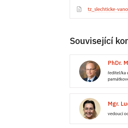
tz_slechticke-vano
Související ko
PhDr. M
ředitel/ka
památkové
ÚPS na Sychrově
3/, Sychrov 3
Mgr. Lu
vedoucí o
ÚPS na Sychrově