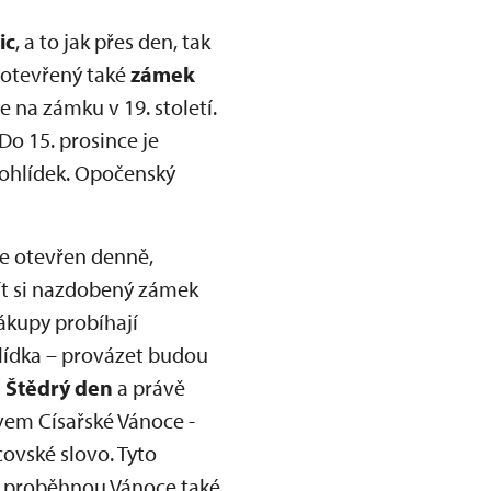
ic
, a to jak přes den, tak
e otevřený také
zámek
e na zámku v 19. století.
Do 15. prosince je
prohlídek. Opočenský
 je otevřen denně,
jít si nazdobený zámek
ákupy probíhají
hlídka – provázet budou
 Štědrý den
a právě
em Císařské Vánoce -
covské slovo. Tyto
. proběhnou Vánoce také