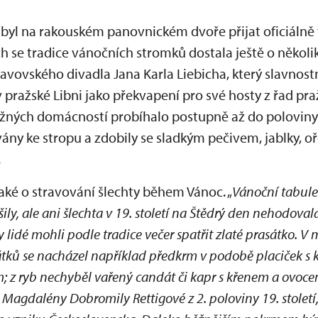
byl na rakouském panovnickém dvoře přijat oficiálně 
ch se tradice vánočních stromků dostala ještě o několik 
stavovského divadla Jana Karla Liebicha, který slavnost
pražské Libni jako překvapení pro své hosty z řad pr
žných domácností probíhalo postupně až do poloviny 1
ány ke stropu a zdobily se sladkým pečivem, jablky, o
.
také o stravování šlechty během Vánoc. „
Vánoční tabule 
ly, ale ani šlechta v 19. století na Štědrý den nehodoval
 lidé mohli podle tradice večer spatřit zlaté prasátko. V
ků se nacházel například předkrm v podobě placiček s kav
m; z ryb nechyběl vařený candát či kapr s křenem a ovoc
 Magdalény Dobromily Rettigové z 2. poloviny 19. století,