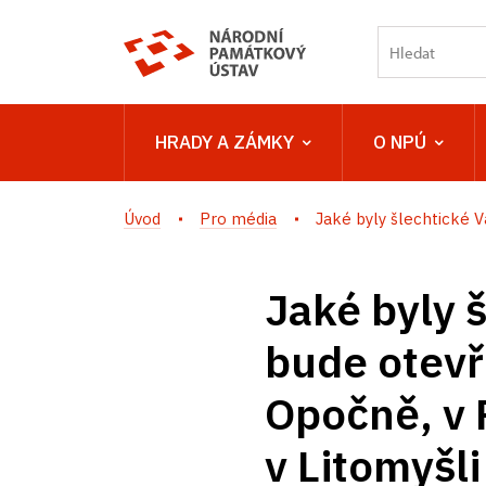
HRADY A ZÁMKY
O NPÚ
Úvod
Pro média
Jaké byly šlechtické V
Jaké byly 
bude otevř
Opočně, v 
v Litomyšli