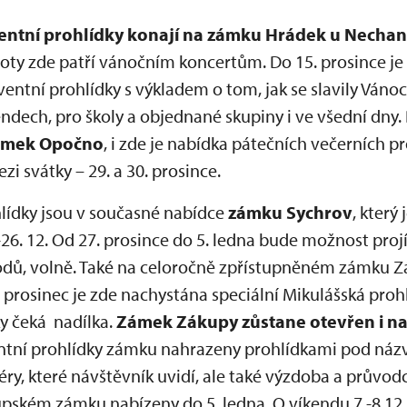
ventní prohlídky konají na zámku Hrádek u Nechan
boty zde patří vánočním koncertům. Do 15. prosince j
dventní prohlídky s výkladem o tom, jak se slavily Vánoc
endech, pro školy a objednané skupiny i ve všední dny. 
ámek Opočno
, i zde je nabídka pátečních večerních 
i svátky – 29. a 30. prosince.
lídky jsou v současné nabídce
zámku Sychrov
, který
26. 12. Od 27. prosince do 5. ledna bude možnost pro
odů, volně. Také na celoročně zpřístupněném zámku Z
. prosinec je zde nachystána speciální Mikulášská pro
ky čeká nadílka.
Zámek Zákupy zůstane otevřen i na
ntní prohlídky zámku nahrazeny prohlídkami pod názv
ry, které návštěvník uvidí, ale také výzdoba a průvod
pském zámku nabízeny do 5. ledna. O víkendu 7.-8.12