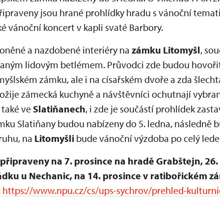
řipraveny jsou hrané prohlídky hradu s vánoční tematik
é vánoční koncert v kapli svaté Barbory.
voněné a nazdobené interiéry na
zámku Litomyšl
, sou
vaným lidovým betlémem. Průvodci zde budou hovořit 
yšlském zámku, ale i na císařském dvoře a zda šlech
 12. ožije zámecká kuchyně a návštěvníci ochutnají vybr
 také ve
Slatiňanech
, i zde je součástí prohlídek zas
mku Slatiňany budou nabízeny do 5. ledna, následně
ruhu, na
Litomyšli
bude vánoční výzdoba po celý lede
připraveny na 7. prosince na hradě Grabštejn, 26.
rádku u Nechanic, na 14. prosince v ratibořickém z
:
https://www.npu.cz/cs/ups-sychrov/prehled-kulturni