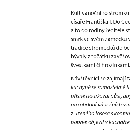
Kult vánočního stromku 
císaře Františka I. Do Če
a to do rodiny ředitele 
smrk ve svém zámečku v 
tradice stromečků do bě
bývaly zpočátku zavěšov
švestkami či hrozinkami
Návštěvníci se zajímají 
kuchyně se samozřejmě liši
přísně dodržoval půst, aby
pro období vánočních svát
z uzeného lososa s kopre
poprvé objevil v kuchařce