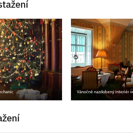
stažení
echanic
Vánočně nazdobený interiér v
ažení