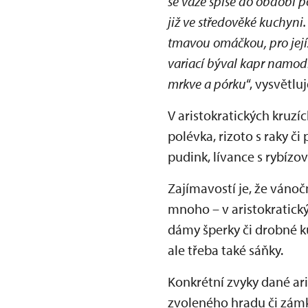
se váže spíše do období 
již ve středověké kuchyni
tmavou omáčkou, pro jejíž
variací býval kapr namodr
mrkve a pórku
“, vysvětlu
V aristokratických kruzí
polévka, rizoto s raky či
pudink, lívance s rybíz
Zajímavostí je, že vánoč
mnoho – v aristokratický
dámy šperky či drobné ku
ale třeba také sáňky.
Konkrétní zvyky dané ar
zvoleného hradu či zám