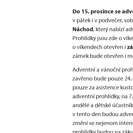
Do 15. prosince se ad
v pátek i v podvečer, so
Náchod
, který nabízí a
Prohlídky jsou zde o vík
o víkendech otevřen i
z
zámek bude otevřen i mez
Adventní a vánoční proh
zavřeno bude pouze 24.-
pouze za asistence kust
adventní prohlídky, na 7
andělé a dětské účastní
v tento den budou adve
změní se nejenom interié
prohlídky budou na záku