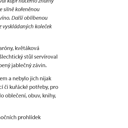
ýval kapr načerno známý
se silně kořeněnou
víno. Další oblíbenou
 z vyskládaných koleček
karóny, květáková
lechtický stůl servíroval
bený jablečný závin.
em a nebylo jich nijak
í či kuřácké potřeby, pro
o oblečení, obuv, knihy,
nočních prohlídek