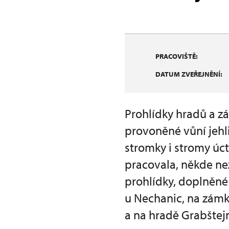
PRACOVIŠTĚ:
DATUM ZVEŘEJNĚNÍ:
Prohlídky hradů a z
provoněné vůní jehli
stromky i stromy úc
pracovala, někde ne
prohlídky, doplněné 
u Nechanic, na zámk
a na hradě Grabštej