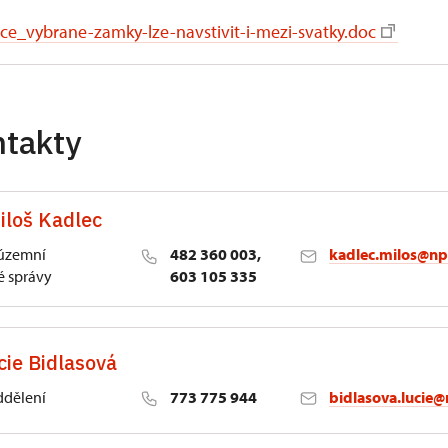
ce_vybrane-zamky-lze-navstivit-i-mezi-svatky.doc
ntakty
iloš Kadlec
 územní
482 360 003,
kadlec.milos@np
 správy
603 105 335
cie Bidlasová
ddělení
773 775 944
bidlasova.lucie@