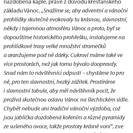
nazdobená kaple, právě z důvodu křesťanského
základu Vánoc.
„Snažíme se, aby adventní a vánoční
prohlídky skutečně evokovaly tu krásnou, slavnostní,
někdy i tajemnou atmosféru Vánoc a proto, byť se
dopouštíme historického prohřešku, instalujeme na
prohlídkové trasy velké množství stromečků
a aranžujeme pod ně dárky. Cukroví máme také ve
více prostorách, než jak tomu bývalo doopravdy.
Snad nám to návštěvníci odpustí – chystáme to pro
ně, pro ten slavnostní, hezký zážitek. Prostíráme
i slavnostní tabule, aby měl návštěvník pocit, že
prožívá skutečnou oslavu Vánoc na šlechtickém sídle.
Chybět nebude ani tradiční vánoční výzdoba, což
jsou jablíčka dozdobená kořením a různé pyramidy
ze sušeného ovoce, takže prostory krásně voní“
, zve