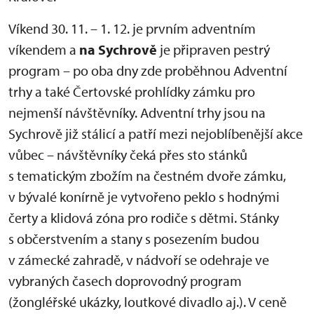
Víkend 30. 11. – 1. 12. je prvním adventním
víkendem a
na Sychrově
je připraven pestrý
program – po oba dny zde proběhnou Adventní
trhy a také Čertovské prohlídky zámku pro
nejmenší návštěvníky. Adventní trhy jsou na
Sychrově již stálicí a patří mezi nejoblíbenější akce
vůbec – návštěvníky čeká přes sto stánků
s tematickým zbožím na čestném dvoře zámku,
v bývalé konírně je vytvořeno peklo s hodnými
čerty a klidová zóna pro rodiče s dětmi. Stánky
s občerstvením a stany s posezením budou
v zámecké zahradě, v nádvoří se odehraje ve
vybraných časech doprovodný program
(žongléřské ukázky, loutkové divadlo aj.). V ceně