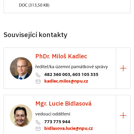
DOC (313,50 KB)
Související kontakty
PhDr. Miloš Kadlec
ředitel/ka územní památkové správy
482 360 003, 603 105 335
kadlec.milos@npu.cz
ÚPS na Sychrově
Mgr. Lucie Bidlasová
3/, Sychrov 3
vedoucí oddělení
773 775 944
bidlasova.lucie@npu.cz