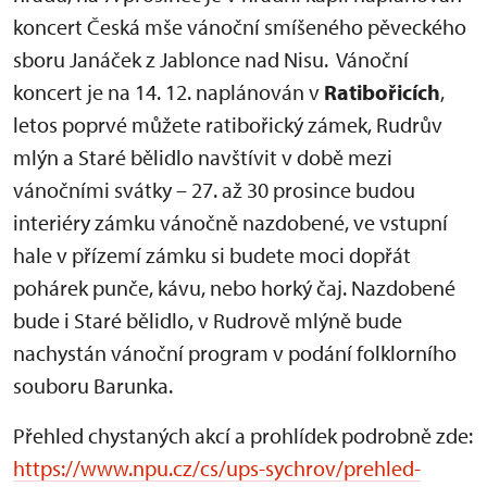
koncert Česká mše vánoční smíšeného pěveckého
sboru Janáček z Jablonce nad Nisu. Vánoční
koncert je na 14. 12. naplánován v
Ratibořicích
,
letos poprvé můžete ratibořický zámek, Rudrův
mlýn a Staré bělidlo navštívit v době mezi
vánočními svátky – 27. až 30 prosince budou
interiéry zámku vánočně nazdobené, ve vstupní
hale v přízemí zámku si budete moci dopřát
pohárek punče, kávu, nebo horký čaj. Nazdobené
bude i Staré bělidlo, v Rudrově mlýně bude
nachystán vánoční program v podání folklorního
souboru Barunka.
Přehled chystaných akcí a prohlídek podrobně zde:
https://www.npu.cz/cs/ups-sychrov/prehled-