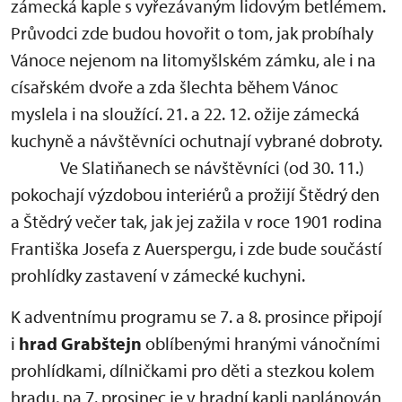
zámecká kaple s vyřezávaným lidovým betlémem.
Průvodci zde budou hovořit o tom, jak probíhaly
Vánoce nejenom na litomyšlském zámku, ale i na
císařském dvoře a zda šlechta během Vánoc
myslela i na sloužící. 21. a 22. 12. ožije zámecká
kuchyně a návštěvníci ochutnají vybrané dobroty.
Ve Slatiňanech se návštěvníci (od 30. 11.)
pokochají výzdobou interiérů a prožijí Štědrý den
a Štědrý večer tak, jak jej zažila v roce 1901 rodina
Františka Josefa z Auerspergu, i zde bude součástí
prohlídky zastavení v zámecké kuchyni.
K adventnímu programu se 7. a 8. prosince připojí
i
hrad Grabštejn
oblíbenými hranými vánočními
prohlídkami, dílničkami pro děti a stezkou kolem
hradu, na 7. prosinec je v hradní kapli naplánován