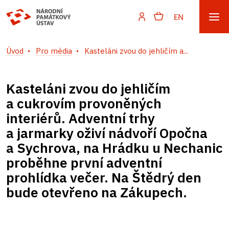
EN
Úvod
Pro média
Kasteláni zvou do jehličím a...
Kasteláni zvou do jehličím
a cukrovím provoněných
interiérů. Adventní trhy
a jarmarky oživí nádvoří Opočna
a Sychrova, na Hrádku u Nechanic
proběhne první adventní
prohlídka večer. Na Štědrý den
bude otevřeno na Zákupech.