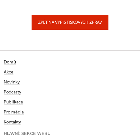
ÚPS na Sychrově
Zámecký park 1/, Slatiňany
ZPĚT NA VÝPIS TISKOVÝCH ZPRÁV
Domů
Akce
Novinky
Podcasty
Publikace
Pro média
Kontakty
HLAVNÍ SEKCE WEBU