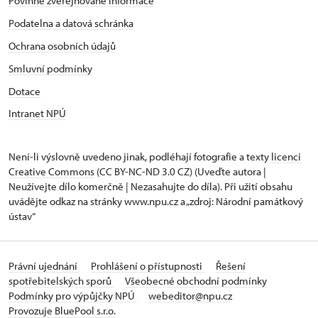
Povinně zveřejňované informace
Podatelna a datová schránka
Ochrana osobních údajů
Smluvní podmínky
Dotace
Intranet NPÚ
Není-li výslovně uvedeno jinak, podléhají fotografie a texty
licenci
Creative Commons
(CC BY-NC-ND 3.0 CZ) (Uveďte autora |
Neužívejte dílo komerčně | Nezasahujte do díla). Při užití obsahu
uvádějte odkaz na stránky www.npu.cz a „zdroj: Národní památkový
ústav“
Právní ujednání
Prohlášení o přístupnosti
Řešení
spotřebitelských sporů
Všeobecné obchodní podmínky
Podmínky pro výpůjčky NPÚ
webeditor@npu.cz
Provozuje BluePool s.r.o.