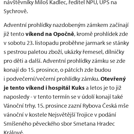
návštěvníky Miloš Kadlec, ředitel NPÚ, ÚPS na
Sychrově.
Adventní prohlídky nazdobeným zámkem začínají
již tento
víkend na Opočně
, kromě prohlídek zde
v sobotu 23. listopadu proběhne jarmark se stánky
s pestrou paletou zboží, ukázky řemesel, dílničky
pro děti a další. Adventní prohlídky zámku se zde
konají do 15. prosince, o pátcích zde budou
i podvečerní/večerní prohlídky zámku.
Otevřený
je tento víkend i hospitál Kuks
a letos je to již
naposledy - v tento termín se v údolí konají také
Vánoční trhy. 15. prosince zazní Rybova Česká mše
vánoční v kostele Nejsvětější Trojice v podání
Smíšeného pěveckého sbor Smetana Hradec
Králové.