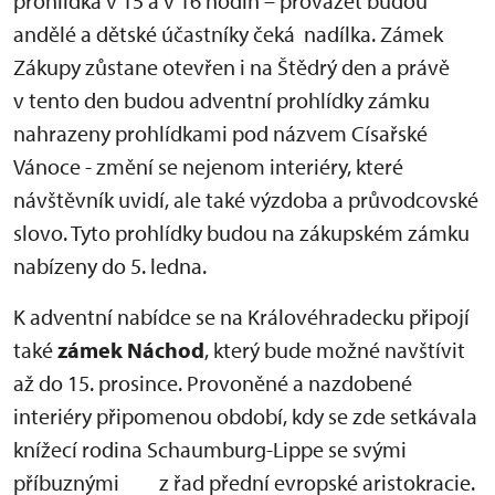
prohlídka v 15 a v 16 hodin – provázet budou
andělé a dětské účastníky čeká nadílka. Zámek
Zákupy zůstane otevřen i na Štědrý den a právě
v tento den budou adventní prohlídky zámku
nahrazeny prohlídkami pod názvem Císařské
Vánoce - změní se nejenom interiéry, které
návštěvník uvidí, ale také výzdoba a průvodcovské
slovo. Tyto prohlídky budou na zákupském zámku
nabízeny do 5. ledna.
K adventní nabídce se na Královéhradecku připojí
také
zámek Náchod
, který bude možné navštívit
až do 15. prosince. Provoněné a nazdobené
interiéry připomenou období, kdy se zde setkávala
knížecí rodina Schaumburg-Lippe se svými
příbuznými z řad přední evropské aristokracie.