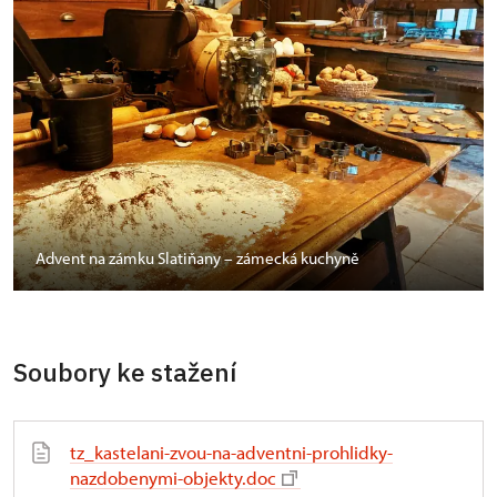
Advent na zámku Slatiňany – zámecká kuchyně
Soubory ke stažení
tz_kastelani-zvou-na-adventni-prohlidky-
nazdobenymi-objekty.doc