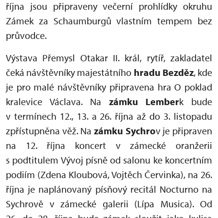
října jsou připraveny večerní prohlídky okruhu
Zámek za Schaumburgů vlastním tempem bez
průvodce.
Výstava Přemysl Otakar II. král, rytíř, zakladatel
čeká návštěvníky majestátního
hradu Bezděz
, kde
je pro malé návštěvníky připravena hra O poklad
kralevice Václava. Na
zámku Lember
k bude
v termínech 12., 13. a 26. října až do 3. listopadu
zpřístupněna věž. Na
zámku Sychro
v je připraven
na 12. října koncert v zámecké oranžerii
s podtitulem Vývoj písně od salonu ke koncertním
podiím (Zdena Kloubová, Vojtěch Červinka), na 26.
října je naplánovaný písňový recitál Nocturno na
Sychrově v zámecké galerii (Lípa Musica). Od