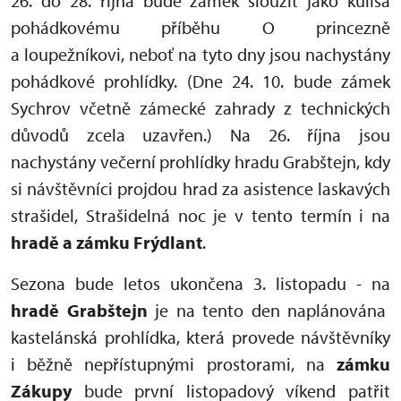
26. do 28. října bude zámek sloužit jako kulisa
pohádkovému příběhu O princezně
a loupežníkovi, neboť na tyto dny jsou nachystány
pohádkové prohlídky. (Dne 24. 10. bude zámek
Sychrov včetně zámecké zahrady z technických
důvodů zcela uzavřen.) Na 26. října jsou
nachystány večerní prohlídky hradu Grabštejn, kdy
si návštěvníci projdou hrad za asistence laskavých
strašidel, Strašidelná noc je v tento termín i na
hradě a zámku Frýdlant
.
Sezona bude letos ukončena 3. listopadu - na
hradě Grabštejn
je na tento den naplánována
kastelánská prohlídka, která provede návštěvníky
i běžně nepřístupnými prostorami, na
zámku
Zákupy
bude první listopadový víkend patřit