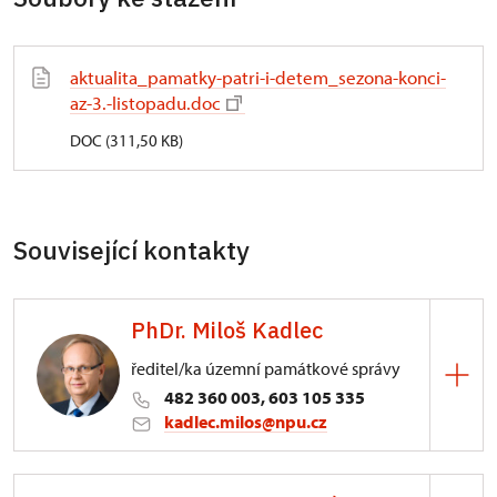
aktualita_pamatky-patri-i-detem_sezona-konci-
az-3.-listopadu.doc
DOC (311,50 KB)
Související kontakty
PhDr. Miloš Kadlec
ředitel/ka územní památkové správy
482 360 003, 603 105 335
kadlec.milos@npu.cz
ÚPS na Sychrově