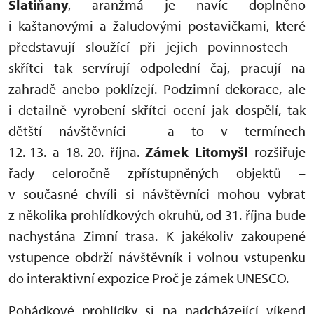
Slatiňany
, aranžmá je navíc doplněno
i kaštanovými a žaludovými postavičkami, které
představují sloužící při jejich povinnostech –
skřítci tak servírují odpolední čaj, pracují na
zahradě anebo poklízejí. Podzimní dekorace, ale
i detailně vyrobení skřítci ocení jak dospělí, tak
dětští návštěvníci – a to v termínech
12.-13. a 18.-20. října.
Zámek Litomyšl
rozšiřuje
řady celoročně zpřístupněných objektů –
v současné chvíli si návštěvníci mohou vybrat
z několika prohlídkových okruhů, od 31. října bude
nachystána Zimní trasa. K jakékoliv zakoupené
vstupence obdrží návštěvník i volnou vstupenku
do interaktivní expozice Proč je zámek UNESCO.
Pohádkové prohlídky si na nadcházející víkend