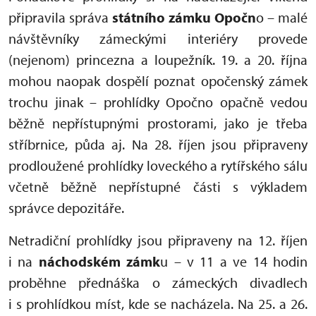
připravila správa
státního zámku Opočn
o – malé
návštěvníky zámeckými interiéry provede
(nejenom) princezna a loupežník. 19. a 20. října
mohou naopak dospělí poznat opočenský zámek
trochu jinak – prohlídky Opočno opačně vedou
běžně nepřístupnými prostorami, jako je třeba
stříbrnice, půda aj. Na 28. říjen jsou připraveny
prodloužené prohlídky loveckého a rytířského sálu
včetně běžně nepřístupné části s výkladem
správce depozitáře.
Netradiční prohlídky jsou připraveny na 12. říjen
i na
náchodském zámk
u – v 11 a ve 14 hodin
proběhne přednáška o zámeckých divadlech
i s prohlídkou míst, kde se nacházela. Na 25. a 26.