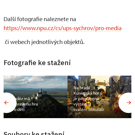
Další fotografie naleznete na
https://www.npu.cz/cs/ups-sychrov/pro-media
či webech jednotlivých objektů.
Fotografie ke stažení
Na hradě
Kunětická hora
Bezděz má
je připravena
připravenu hru
výstava o
pro děti
svatém Mikuláši
Soubory ke stažení