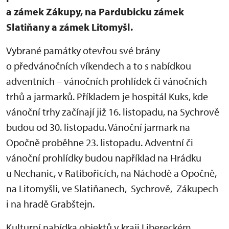
a zámek Zákupy, na Pardubicku zámek
Slatiňany a zámek Litomyšl.
Vybrané památky otevřou své brány
o předvánočních víkendech a to s nabídkou
adventních – vánočních prohlídek či vánočních
trhů a jarmarků. Příkladem je hospitál Kuks, kde
vánoční trhy začínají již 16. listopadu, na Sychrově
budou od 30. listopadu. Vánoční jarmark na
Opočně proběhne 23. listopadu. Adventní či
vánoční prohlídky budou například na Hrádku
u Nechanic, v Ratibořicích, na Náchodě a Opočně,
na Litomyšli, ve Slatiňanech, Sychrově, Zákupech
i na hradě Grabštejn.
Kulturní nabídka objektů v kraji Libereckém,