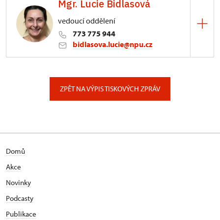
Mgr. Lucie Bidlasová
3/, Sychrov 3
vedoucí oddělení
773 775 944
bidlasova.lucie@npu.cz
ÚPS na Sychrově
Zámecký park 1/, Slatiňany
ZPĚT NA VÝPIS TISKOVÝCH ZPRÁV
Domů
Akce
Novinky
Podcasty
Publikace