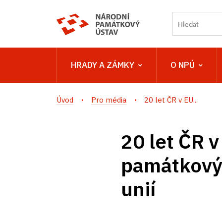
HRADY A ZÁMKY
O NPÚ
Úvod
Pro média
20 let ČR v EU...
20 let ČR v 
památkový 
unií