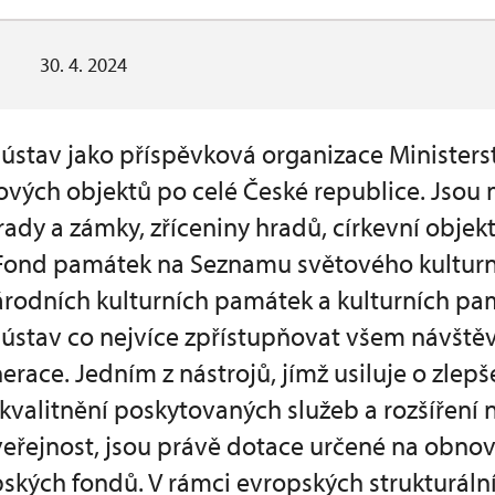
30. 4. 2024
stav jako příspěvková organizace Ministerst
ových objektů po celé České republice. Jsou 
rady a zámky, zříceniny hradů, církevní objekt
. Fond památek na Seznamu světového kulturn
rodních kulturních památek a kulturních pam
ústav co nejvíce zpřístupňovat všem návště
erace. Jedním z nástrojů, jímž usiluje o zlepš
zkvalitnění poskytovaných služeb a rozšíření
veřejnost, jsou právě dotace určené na obn
ských fondů. V rámci evropských strukturáln