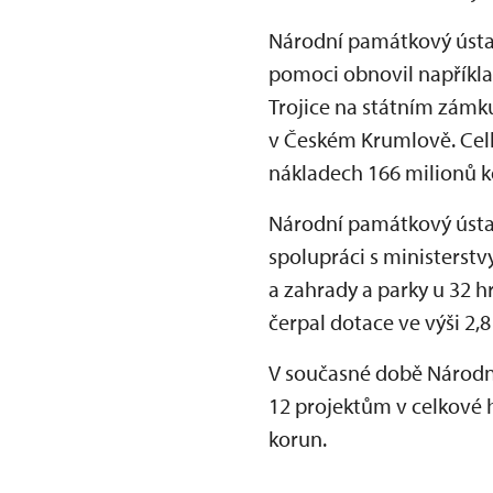
Národní památkový ústav
pomoci obnovil například
Trojice na státním zámk
v Českém Krumlově. Celk
nákladech 166 milionů k
Národní památkový ústav 
spolupráci s ministerstv
a zahrady a parky u 32 h
čerpal dotace ve výši 2,8
V současné době Národní
12 projektům v celkové 
korun.