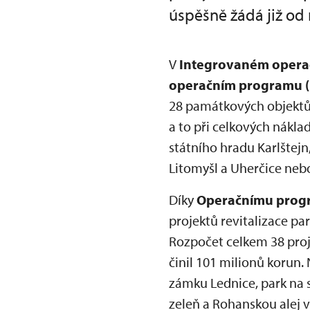
úspěšně žádá již od 
V
Integrovaném opera
operačním programu 
28 památkových objektů.
a to při celkových nákla
státního hradu Karlštejn
Litomyšl a Uherčice nebo
Díky
Operačnímu progr
projektů revitalizace p
Rozpočet celkem 38 proj
činil 101 milionů korun
zámku Lednice, park na s
zeleň a Rohanskou alej 