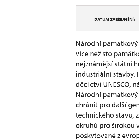
DATUM ZVEŘEJNĚNÍ:
Národní památkový ú
více než sto památk
nejznámější státní h
industriální stavby
dědictví UNESCO, ná
Národní památkový 
chránit pro další gen
technického stavu, 
okruhů pro širokou 
poskytované z evrop