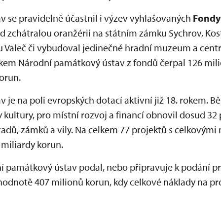
 se pravidelně účastnil i výzev vyhlašovaných
Fondy
 zchátralou oranžérii na státním zámku Sychrov, Kost
u Valeč či vybudoval jedinečné hradní muzeum a cent
em Národní památkový ústav z fondů čerpal 126 mili
orun.
je na poli evropských dotací aktivní již 18. rokem. 
y kultury, pro místní rozvoj a financí obnovil dosud 
radů, zámků a vily. Na celkem 77 projektů s celkovými 
 miliardy korun.
 památkový ústav podal, nebo připravuje k podání pr
hodnotě 407 milionů korun, kdy celkové náklady na pro