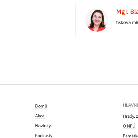
Mgr. Bl
tisková ml
Generální ředite
Valdštejnské nám
HLAVN
Domů
Akce
Hrady, 
Novinky
O NPÚ
Podcasty
Památk