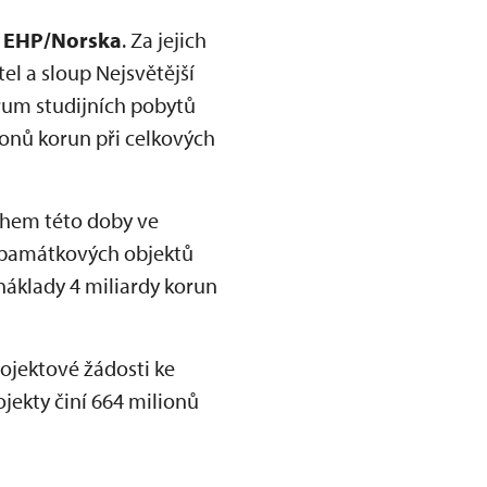
 EHP/Norska
. Za jejich
el a sloup Nejsvětější
rum studijních pobytů
onů korun při celkových
Během této doby ve
32 památkových objektů
náklady 4 miliardy korun
ojektové žádosti ke
jekty činí 664 milionů