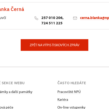
anka Černá
uvčí
257 010 206,
cerna.blanka@np
724 511 225
lství NPÚ
ěstí 162/3, Praha
ZPĚT NA VÝPIS TISKOVÝCH ZPRÁV
Í SEKCE WEBU
ČASTO HLEDÁTE
zámky a další památky
Pracoviště NPÚ
Kariéra
ová péče
On-line vstupenky