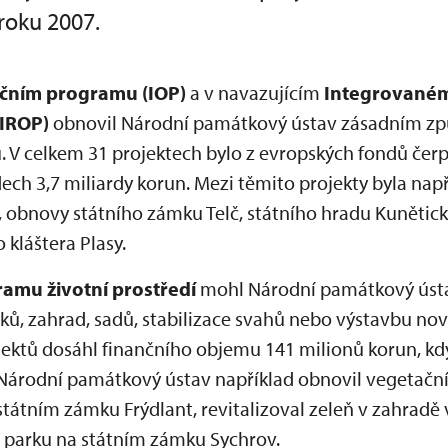
roku 2007.
čním programu (IOP)
a v navazujícím
Integrovaném
(IROP)
obnovil Národní památkový ústav zásadním 
 V celkem 31 projektech bylo z evropských fondů čerp
dech 3,7 miliardy korun. Mezi těmito projekty byla např
, obnovy státního zámku Telč, státního hradu Kunětic
 kláštera Plasy.
amu životní prostředí
mohl Národní památkový ústav
arků, zahrad, sadů, stabilizace svahů nebo výstavbu n
ektů dosáhl finančního objemu 141 milionů korun, kd
. Národní památkový ústav například obnovil vegetační
tátním zámku Frýdlant, revitalizoval zeleň v zahradě 
v parku na státním zámku Sychrov.