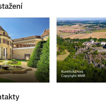
stažení
Kunětická hora
Copyright: MMR
ntakty