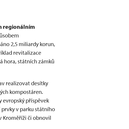
 regionálním
způsobem
áno 2,5 miliardy korun,
íklad revitalizace
ká hora, státních zámků
 realizovat desítky
ových kompostáren.
y evropský příspěvek
 prvky v parku státního
v Kroměříži či obnovil