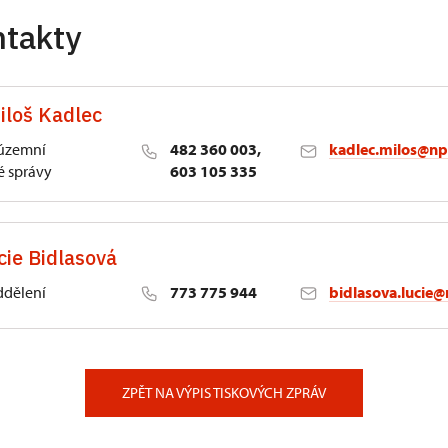
ntakty
iloš Kadlec
 územní
482 360 003,
kadlec.milos@np
 správy
603 105 335
cie Bidlasová
ddělení
773 775 944
bidlasova.lucie@
 Slatiňany
ZPĚT NA VÝPIS TISKOVÝCH ZPRÁV