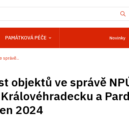
PAMÁTKOVÁ PÉČE
Novinky
 správě...
t objektů ve správě NP
 Královéhradecku a Par
zen 2024