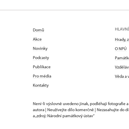
HLAVN
Domů
Akce
Hrady, 
Novinky
O NPÚ
Podcasty
Památk
Publikace
Vzděláv
Pro média
Věda a
Kontakty
Není-li výslovně uvedeno jinak, podléhají fotografie a
autora | Neužívejte dílo komerčně | Nezasahujte do dí
a „zdroj: Národní památkový ústav“