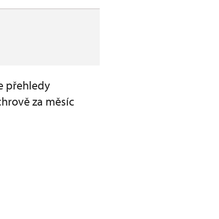
te přehledy
chrově za měsíc