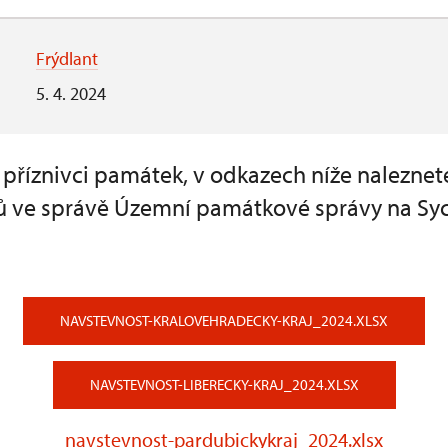
Frýdlant
5. 4. 2024
 příznivci památek, v odkazech níže nalezne
ů ve správě Územní památkové správy na Sy
NAVSTEVNOST-KRALOVEHRADECKY-KRAJ_2024.XLSX
NAVSTEVNOST-LIBERECKY-KRAJ_2024.XLSX
navstevnost-pardubickykraj_2024.xlsx