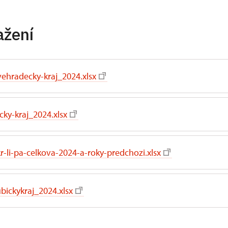
ažení
vehradecky-kraj_2024.xlsx
cky-kraj_2024.xlsx
-li-pa-celkova-2024-a-roky-predchozi.xlsx
bickykraj_2024.xlsx