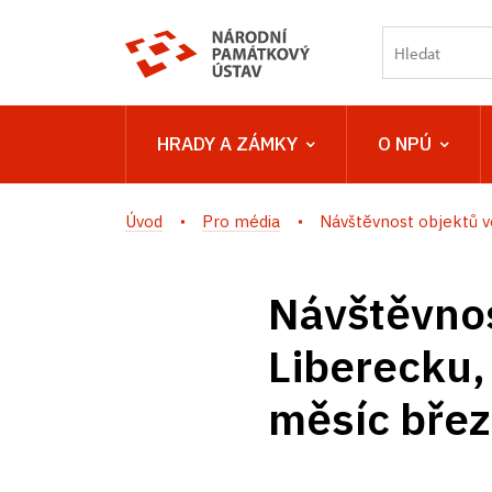
HRADY A ZÁMKY
O NPÚ
Úvod
Pro média
Návštěvnost objektů ve
Návštěvnos
Liberecku,
měsíc bře