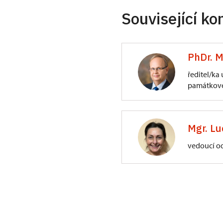
Související ko
PhDr. M
ředitel/ka
památkové
ÚPS na Sychrově
3/, Sychrov 3
Mgr. Lu
vedoucí o
ÚPS na Sychrově
Zámecký park 1/,