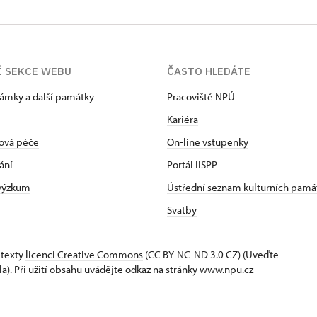
Í SEKCE WEBU
ČASTO HLEDÁTE
zámky a další památky
Pracoviště NPÚ
Kariéra
ová péče
On-line vstupenky
ání
Portál IISPP
 výzkum
Ústřední seznam kulturních pamá
Svatby
 texty
licenci Creative Commons
(CC BY-NC-ND 3.0 CZ) (Uveďte
la). Při užití obsahu uvádějte odkaz na stránky www.npu.cz