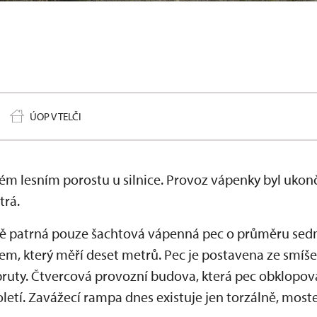
ÚOP V TELČI
ém lesním porostu u silnice. Provoz vápenky byl ukon
trá.
stě patrná pouze šachtová vápenná pec o průměru sed
m, který měří deset metrů. Pec je postavena ze smíšen
pruty. Čtvercová provozní budova, která pec obklopov
oletí. Zavážecí rampa dnes existuje jen torzálně, moste