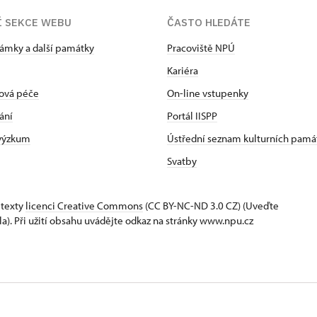
Í SEKCE WEBU
ČASTO HLEDÁTE
zámky a další památky
Pracoviště NPÚ
Kariéra
ová péče
On-line vstupenky
ání
Portál IISPP
 výzkum
Ústřední seznam kulturních pamá
Svatby
 texty
licenci Creative Commons
(CC BY-NC-ND 3.0 CZ) (Uveďte
la). Při užití obsahu uvádějte odkaz na stránky www.npu.cz