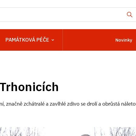
PAMÁTKOVÁ PÉČE
Novinky
Trhonicích
í, značně zchátralé a zavlhlé zdivo se drolí a obrůstá nálet