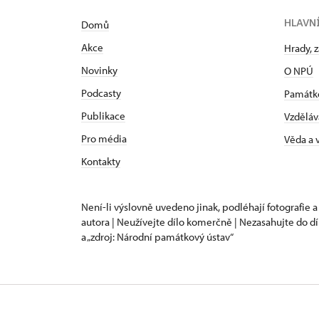
HLAVN
Domů
Akce
Hrady, 
Novinky
O NPÚ
Podcasty
Památk
Publikace
Vzděláv
Pro média
Věda a
Kontakty
Není-li výslovně uvedeno jinak, podléhají fotografie a
autora | Neužívejte dílo komerčně | Nezasahujte do dí
a „zdroj: Národní památkový ústav“