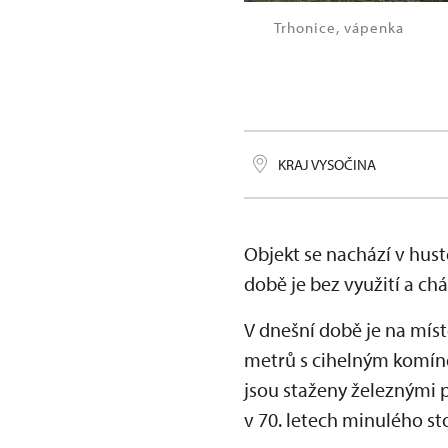
Trhonice, vápenka
KRAJ VYSOČINA
Objekt se nachází v hust
době je bez využití a chá
V dnešní době je na mí
metrů s cihelným komíne
jsou staženy železnými 
v 70. letech minulého st