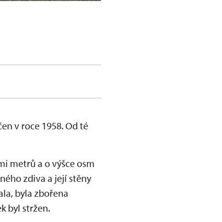
čen v roce 1958. Od té
mi metrů a o výšce osm
ého zdiva a její stěny
ala, byla zbořena
k byl stržen.