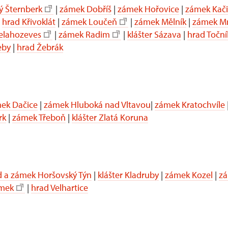
ý Šternberk
|
zámek Dobříš
|
zámek Hořovice
|
zámek Kač
|
hrad Křivoklát
|
zámek Loučeň
|
zámek Mělník
|
zámek Mn
elahozeves
|
zámek Radim
|
klášter Sázava
|
hrad Toční
eby
|
hrad Žebrák
ek Dačice
|
zámek Hluboká nad Vltavou
|
zámek Kratochvíle
rk
|
zámek Třeboň
|
klášter Zlatá Koruna
d a zámek Horšovský Týn
|
klášter Kladruby
|
zámek Kozel
|
zá
ámek
|
hrad Velhartice