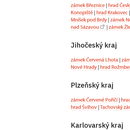
zámek Březnice
|
hrad Česk
Konopiště
|
hrad Krakovec
Mníšek pod Brdy
|
zámek N
nad Sázavou
|
zámek Žl
Jihočeský kraj
zámek Červená Lhota
|
zám
Nové Hrady
|
hrad Rožmbe
Plzeňský kraj
zámek Červené Poříčí
|
hra
hrad Švihov
|
Tachovský z
Karlovarský kraj