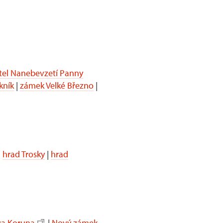
tel Nanebevzetí Panny
kník
|
zámek Velké Březno
|
|
hrad Trosky
|
hrad
va Koruna
|
Nový zámek