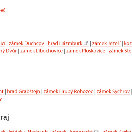
leč
icí
|
zámek Duchcov
|
hrad Házmburk
|
zámek Jezeří
|
kos
ný Dvůr
|
zámek Libochovice
|
zámek Ploskovice
|
zámek Ste
nt
|
hrad Grabštejn
|
zámek Hrubý Rohozec
|
zámek Sychrov
y
raj
ek Hrádek u Nechanic
|
zámek Humprecht
|
zámek Karlo