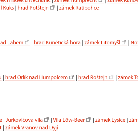
l Kuks
|
hrad Potštejn
|
zámek Ratibořice
 nad Labem
|
hrad Kunětická hora
|
zámek Litomyšl
|
No
u
|
hrad Orlík nad Humpolcem
|
hrad Roštejn
|
zámek Te
e
|
Jurkovičova vila
|
Vila
Löw-Beer
|
zámek Lysice
|
zám
t
|
zámek Vranov nad Dyjí