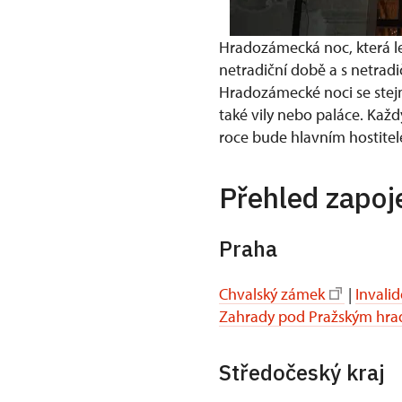
Hradozámecká noc, která le
netradiční době a s netrad
Hradozámecké noci se stejně
také vily nebo paláce. Kaž
roce bude hlavním hostite
Přehled zapoj
Praha
Chvalský zámek
|
Invali
Zahrady pod Pražským hr
Středočeský kraj