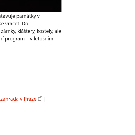
dstavuje památky v
se vracet. Do
ámky, kláštery, kostely, ale
ní program – v letošním
á zahrada v Praze
|