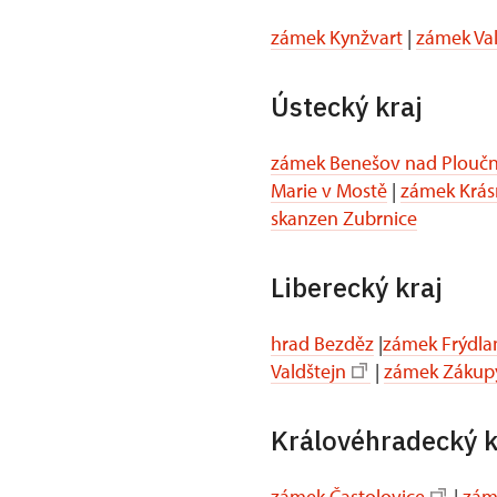
zámek Kynžvart
|
zámek Va
Ústecký kraj
zámek Benešov nad Ploučn
Marie v Mostě
|
zámek Krás
skanzen Zubrnice
Liberecký kraj
hrad Bezděz
|
zámek Frýdla
Valdštejn
|
zámek Zákup
Královéhradecký k
zámek Častolovice
|
zám