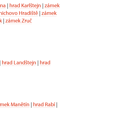
ina
|
hrad Karlštejn
|
zámek
ichovo Hradiště
|
zámek
k
|
zámek Zruč
|
hrad Landštejn
|
hrad
mek Manětín
|
hrad Rabí
|