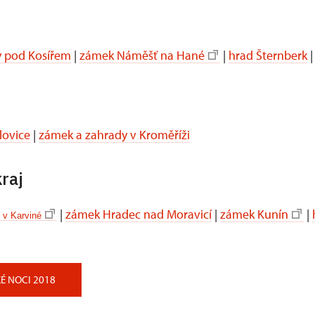
 pod Kosířem
|
zámek Náměšť na Hané
|
hrad Šternberk
lovice
|
zámek a zahrady v Kroměříži
raj
|
zámek Hradec nad Moravicí
|
zámek Kunín
|
 v Karviné
 NOCI 2018