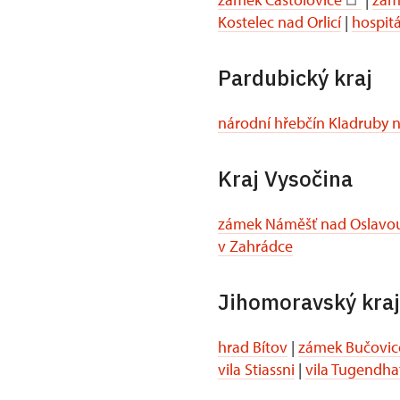
Kostelec nad Orlicí
|
hospitá
Pardubický kraj
národní hřebčín Kladruby
Kraj Vysočina
zámek Náměšť nad Oslavo
v Zahrádce
Jihomoravský kraj
hrad Bítov
|
zámek Bučovic
vila Stiassni
|
vila Tugendha