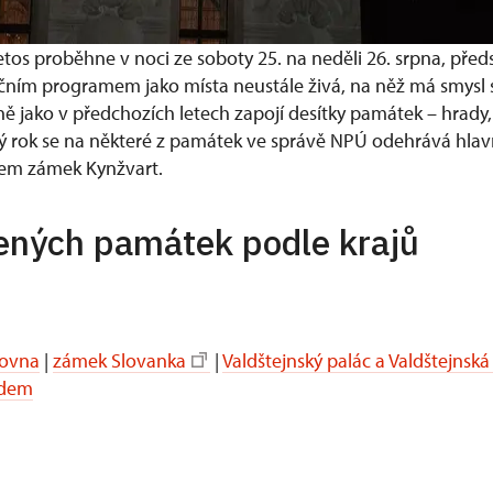
tos proběhne v noci ze soboty 25. na neděli 26. srpna, pře
ičním programem jako místa neustále živá, na něž má smysl 
 jako v předchozích letech zapojí desítky památek – hrady, z
dý rok se na některé z památek ve správě NPÚ odehrává hlav
lem zámek Kynžvart.
ených památek podle krajů
dovna
|
zámek Slovanka
|
Valdštejnský palác a Valdštejnsk
adem