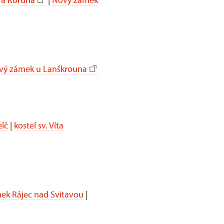
vý zámek u Lanškrouna
lč
|
kostel sv. Víta
ek Rájec nad Svitavou
|