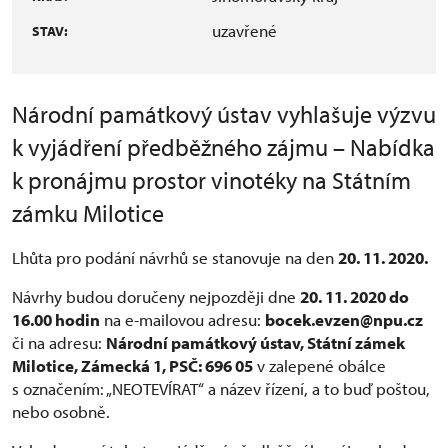
uzavřené
STAV:
Národní památkový ústav vyhlašuje výzvu
k vyjádření předběžného zájmu – Nabídka
k pronájmu prostor vinotéky na Státním
zámku Milotice
Lhůta pro podání návrhů se stanovuje na den
20. 11. 2020.
Návrhy budou doručeny nejpozději dne
20. 11. 2020 do
16.00 hodin
na e-mailovou adresu:
bocek.evzen
@
npu.cz
či na adresu:
Národní památkový ústav, Státní zámek
Milotice, Zámecká 1, PSČ: 696 05
v zalepené obálce
s označením: „NEOTEVÍRAT“ a název řízení, a to buď poštou,
nebo osobně.