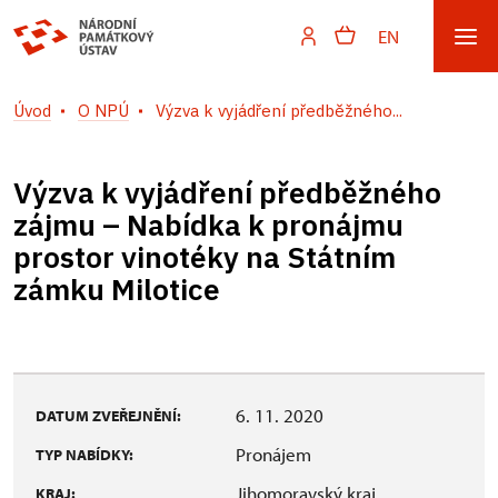
EN
Úvod
O NPÚ
Výzva k vyjádření předběžného...
Výzva k vyjádření předběžného
zájmu – Nabídka k pronájmu
prostor vinotéky na Státním
zámku Milotice
6. 11. 2020
DATUM ZVEŘEJNĚNÍ:
Pronájem
TYP NABÍDKY:
Jihomoravský kraj
KRAJ: