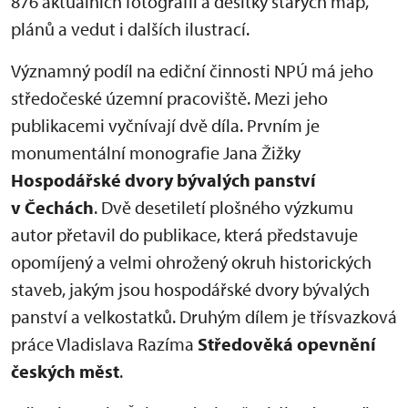
876 aktuálních fotografií a desítky starých map,
plánů a vedut i dalších ilustrací.
Významný podíl na ediční činnosti NPÚ má jeho
středočeské územní pracoviště. Mezi jeho
publikacemi vyčnívají dvě díla. Prvním je
monumentální monografie Jana Žižky
Hospodářské dvory bývalých panství
v Čechách
. Dvě desetiletí plošného výzkumu
autor přetavil do publikace, která představuje
opomíjený a velmi ohrožený okruh historických
staveb, jakým jsou hospodářské dvory bývalých
panství a velkostatků. Druhým dílem je třísvazková
práce Vladislava Razíma
Středověká opevnění
českých měst
.