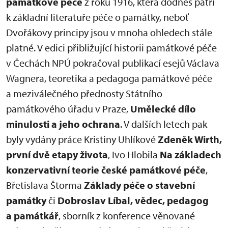
památkové péče
z roku 1916, která dodnes patří
k základní literatuře péče o památky, neboť
Dvořákovy principy jsou v mnoha ohledech stále
platné. V edici přibližující historii památkové péče
v Čechách NPÚ pokračoval publikací esejů Václava
Wagnera, teoretika a pedagoga památkové péče
a meziválečného přednosty Státního
památkového úřadu v Praze,
Umělecké dílo
minulosti a jeho ochrana
. V dalších letech pak
byly vydány práce Kristiny Uhlíkové
Zdeněk Wirth,
první dvě etapy života
, Ivo Hlobila
Na základech
konzervativní teorie české památkové péče
,
Břetislava Štorma
Základy péče o stavební
památky
či
Dobroslav Líbal, vědec, pedagog
a památkář
, sborník z konference věnované