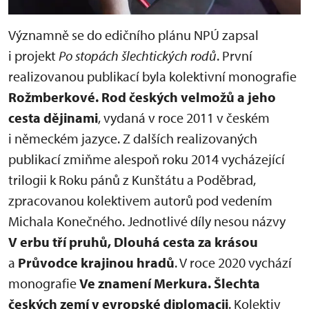
Významně se do edičního plánu NPÚ zapsal
i projekt
Po stopách šlechtických rodů
. První
realizovanou publikací byla kolektivní monografie
Rožmberkové. Rod českých velmožů a jeho
cesta dějinami
, vydaná v roce 2011 v českém
i německém jazyce. Z dalších realizovaných
publikací zmiňme alespoň roku 2014 vycházející
trilogii k Roku pánů z Kunštátu a Poděbrad,
zpracovanou kolektivem autorů pod vedením
Michala Konečného. Jednotlivé díly nesou názvy
V erbu tří pruhů, Dlouhá cesta za krásou
a
Průvodce krajinou hradů
. V roce 2020 vychází
monografie
Ve znamení Merkura. Šlechta
českých zemí v evropské diplomacii
. Kolektiv