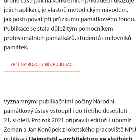
druhé části pak na konkrétních příkladech ukazuje
jejich aplikaci, je vlastně metodickým návodem,
jak postupovat při průzkumu památkového fondu.
Publikace se stala důležitým pomocníkem
profesionálních památkářů, studentů i milovníků
památek.
ZPĚT NA ROZCESTNÍK PUBLIKACÍ
Významnými publikačními počiny Národní
památkový ústav vstoupil i do třetího desetiletí
21. století. Pro rok 2021 připravili editoři Lubomír
Zeman a Jan Konůpek z loketského pracoviště NPÚ
publikaci
Heimatstil – architektura ve službách