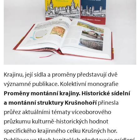
Krajinu, její sídla a proměny představují dvě
významné publikace. Kolektivní monografie
Proměny montánní krajiny. Historické sídelní
a montánní struktury Krušnohoří
přinesla
průřez aktuálními tématy víceoborového
průzkumu kulturně-historických hodnot
specifického krajinného celku Krušných hor.
Publikace ve třech kapitolách představuje osídlení