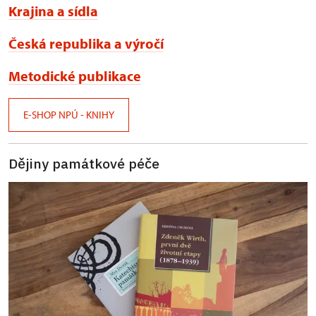
Krajina a sídla
Česká republika a výročí
Metodické publikace
E-SHOP NPÚ - KNIHY
Dějiny památkové péče