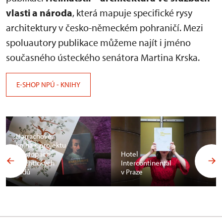
vlasti a národa
, která mapuje specifické rysy
architektury v česko-německém pohraničí. Mezi
spoluautory publikace můžeme najít i jméno
současného ústeckého senátora Martina Krska.
E-SHOP NPÚ - KNIHY
Harrachové,
kniha k projektu
Po stopách
Hotel
šlechtických
Intercontinental
rodů
v Praze