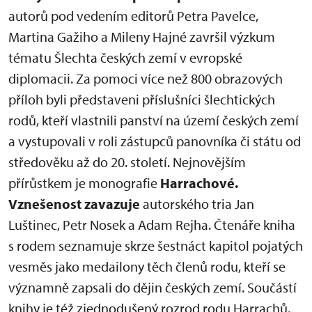
autorů pod vedením editorů Petra Pavelce,
Martina Gažiho a Mileny Hajné završil výzkum
tématu Šlechta českých zemí v evropské
diplomacii. Za pomoci více než 800 obrazových
příloh byli představeni příslušníci šlechtických
rodů, kteří vlastnili panství na území českých zemí
a vystupovali v roli zástupců panovníka či státu od
středověku až do 20. století. Nejnovějším
přírůstkem je monografie
Harrachové.
Vznešenost zavazuje
autorského tria Jan
Luštinec, Petr Nosek a Adam Rejha. Čtenáře kniha
s rodem seznamuje skrze šestnáct kapitol pojatých
vesměs jako medailony těch členů rodu, kteří se
významně zapsali do dějin českých zemí. Součástí
knihy je též zjednodušený rozrod rodu Harrachů.