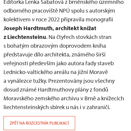
Editorka Lenka Šabatová z brněnského územního
odborného pracoviště NPÚ spolu s autorským
kolektivem v roce 2022 připravila monografii
Joseph Hardtmuth, architekt knížat
z Liechtensteinu
. Na čtyřech stovkách stran
s bohatým obrazovým doprovodem kniha
představuje dílo architekta, známého širší
veřejnosti především jako autora řady staveb
Lednicko-valtického areálu na jižní Moravě
a vynálezce tužky. Prezentovány jsou všechny
dosud známé Hardtmuthovy plány z fondů
Moravského zemského archivu v Brně a knížecích
liechtensteinských sbírek u nás i v zahraničí.
ZPĚT NA ROZCESTNÍK PUBLIKACÍ