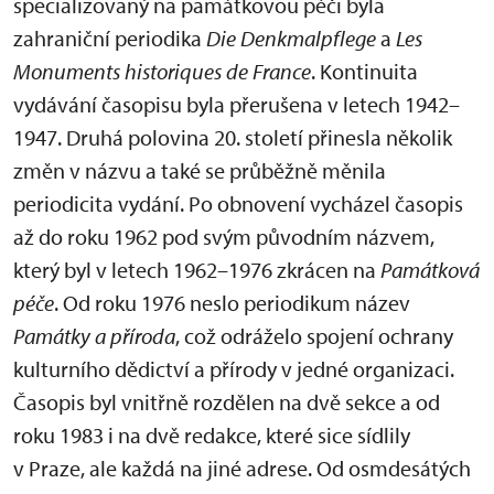
specializovaný na památkovou péči byla
zahraniční periodika
Die Denkmalpflege
a
Les
Monuments historiques de France
. Kontinuita
vydávání časopisu byla přerušena v letech 1942–
1947. Druhá polovina 20. století přinesla několik
změn v názvu a také se průběžně měnila
periodicita vydání. Po obnovení vycházel časopis
až do roku 1962 pod svým původním názvem,
který byl v letech 1962–1976 zkrácen na
Památková
péče
. Od roku 1976 neslo periodikum název
Památky a příroda
, což odráželo spojení ochrany
kulturního dědictví a přírody v jedné organizaci.
Časopis byl vnitřně rozdělen na dvě sekce a od
roku 1983 i na dvě redakce, které sice sídlily
v Praze, ale každá na jiné adrese. Od osmdesátých