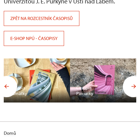
Univerzitou J. E. Purkyně v Ústí nad Labem.
ZPĚT NA ROZCESTNÍK ČASOPISŮ
E-SHOP NPÚ - ČASOPISY
Časopis
Časopis
Památky
Památky
Domů