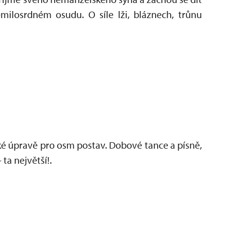
milosrdném osudu. O síle lži, bláznech, trůnu
ké úpravě pro osm postav. Dobové tance a písně,
ta největší!.