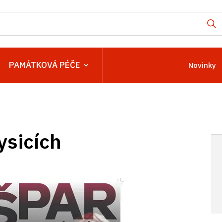
PAMÁTKOVÁ PÉČE
Novinky
ysicích