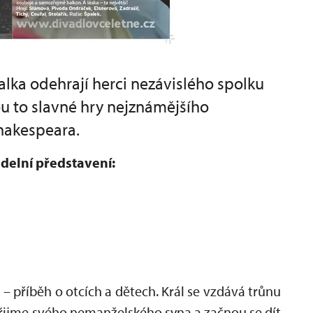
alka odehrají herci nezávislého spolku
u to slavné hry nejznámějšího
hakespeara.
adelní představení:
– příběh o otcích a dětech. Král se vzdává trůnu
 přijme svého nemanželského syna a začnou se dít