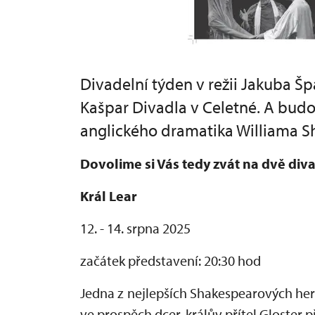
Divadelní týden v režii Jakuba Šp
Kašpar Divadla v Celetné. A budo
anglického dramatika Williama S
Dovolime si Vás tedy zvát na dvě div
Král Lear
12. - 14. srpna 2025
začátek představení: 20:30 hod
Jedna z nejlepších Shakespearových her 
ve prospěch dcer, králův přítel Gloster