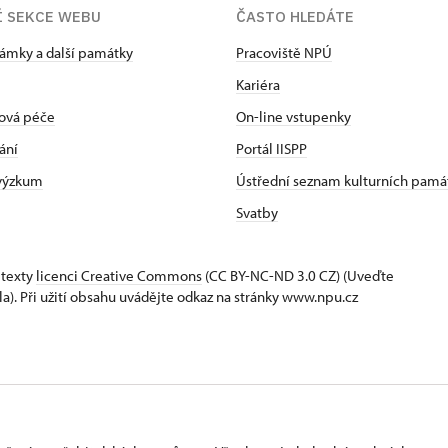
Í SEKCE WEBU
ČASTO HLEDÁTE
zámky a další památky
Pracoviště NPÚ
Kariéra
ová péče
On-line vstupenky
ání
Portál IISPP
 výzkum
Ústřední seznam kulturních pamá
Svatby
 texty
licenci Creative Commons
(CC BY-NC-ND 3.0 CZ) (Uveďte
la). Při užití obsahu uvádějte odkaz na stránky www.npu.cz