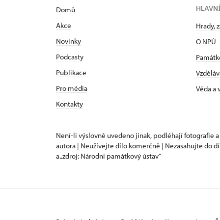
HLAVN
Domů
Akce
Hrady, 
Novinky
O NPÚ
Podcasty
Památk
Publikace
Vzděláv
Pro média
Věda a
Kontakty
Není-li výslovně uvedeno jinak, podléhají fotografie a
autora | Neužívejte dílo komerčně | Nezasahujte do dí
a „zdroj: Národní památkový ústav“