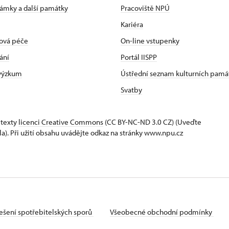
zámky a další památky
Pracoviště NPÚ
Kariéra
ová péče
On-line vstupenky
ání
Portál IISPP
 výzkum
Ústřední seznam kulturních pamá
Svatby
 texty
licenci Creative Commons
(CC BY-NC-ND 3.0 CZ) (Uveďte
la). Při užití obsahu uvádějte odkaz na stránky www.npu.cz
ešení spotřebitelských sporů
Všeobecné obchodní podmínky