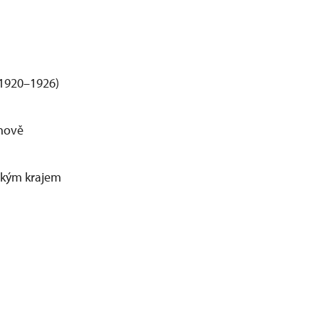
(1920–1926)
rnově
eckým krajem