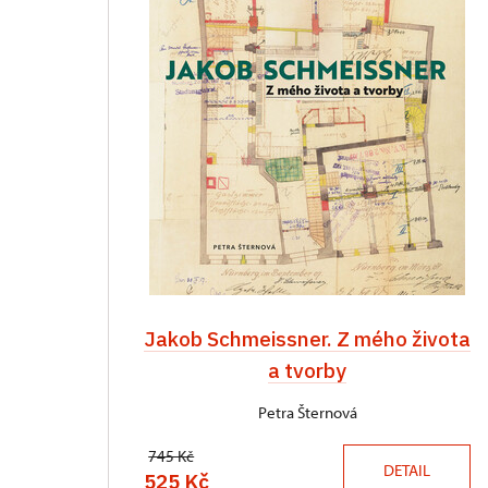
Jakob Schmeissner. Z mého života
a tvorby
Petra Šternová
745 Kč
DETAIL
525 Kč