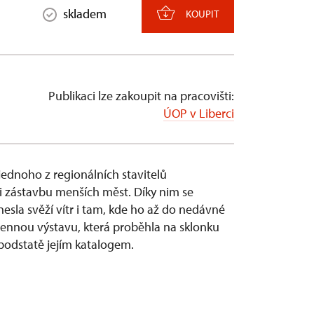
skladem
KOUPIT
Publikaci lze zakoupit na pracovišti:
ÚOP v Liberci
jednoho z regionálních stavitelů
ili zástavbu menších měst. Díky nim se
esla svěží vítr i tam, kde ho až do nedávné
ennou výstavu, která proběhla na sklonku
podstatě jejím katalogem.