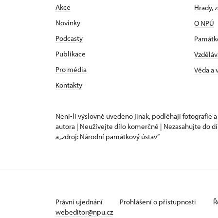
Akce
Hrady, 
Novinky
O NPÚ
Podcasty
Památk
Publikace
Vzděláv
Pro média
Věda a
Kontakty
Není-li výslovně uvedeno jinak, podléhají fotografie a
autora | Neužívejte dílo komerčně | Nezasahujte do dí
a „zdroj: Národní památkový ústav“
Právní ujednání
Prohlášení o přístupnosti
Ř
webeditor@npu.cz