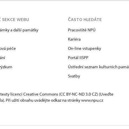
Í SEKCE WEBU
ČASTO HLEDÁTE
zámky a další památky
Pracoviště NPÚ
Kariéra
ová péče
On-line vstupenky
ání
Portál IISPP
 výzkum
Ústřední seznam kulturních pamá
Svatby
 texty
licenci Creative Commons
(CC BY-NC-ND 3.0 CZ) (Uveďte
la). Při užití obsahu uvádějte odkaz na stránky www.npu.cz