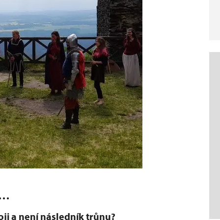
..
oji a není následník trůnu?