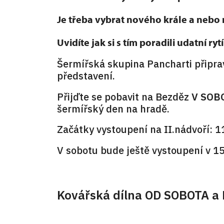
Je třeba vybrat nového krále a nebo m
Uvidíte jak si s tím poradili udatní ryt
Šermířská skupina Pancharti připrav
představení.
Přijďte se pobavit na Bezděz
V SOB
šermířský den na hradě.
Začátky vystoupení na II.nádvoří: 1
V sobotu bude ještě vystoupení v 15
Kovářská dílna OD SOBOTA 