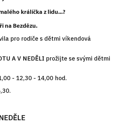
alého králíčka z lidu...?
íři na Bezdězu.
ila pro rodiče s dětmi víkendová
OTU A V NEDĚLI
prožijte se svými dětmi
1,00 - 12,30 - 14,00 hod.
,30.
a NEDĚLE