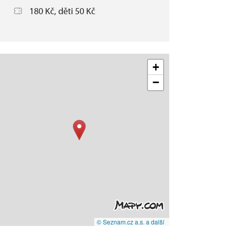
180 Kč, děti 50 Kč
+
−
© Seznam.cz a.s. a další