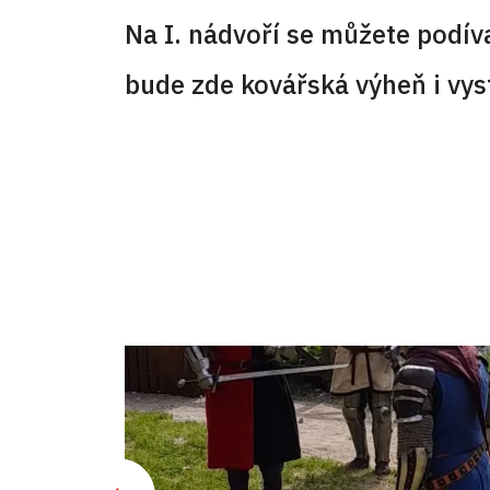
Na I. nádvoří se můžete podív
bude zde kovářská výheň i vys