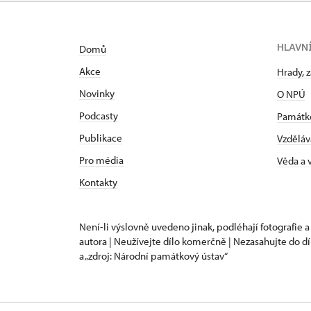
HLAVN
Domů
Akce
Hrady, 
Novinky
O NPÚ
Podcasty
Památk
Publikace
Vzděláv
Pro média
Věda a
Kontakty
Není-li výslovně uvedeno jinak, podléhají fotografie a
autora | Neužívejte dílo komerčně | Nezasahujte do dí
a „zdroj: Národní památkový ústav“