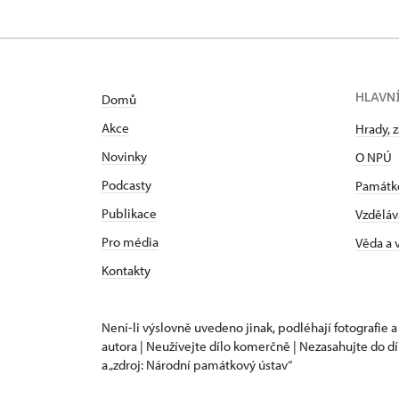
HLAVN
Domů
Akce
Hrady, 
Novinky
O NPÚ
Podcasty
Památk
Publikace
Vzděláv
Pro média
Věda a
Kontakty
Není-li výslovně uvedeno jinak, podléhají fotografie a
autora | Neužívejte dílo komerčně | Nezasahujte do dí
a „zdroj: Národní památkový ústav“