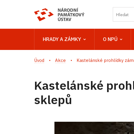
HRADY A ZÁMKY
O NPÚ
Úvod
Akce
Kastelánské prohlídky záme
Kastelánské proh
sklepů