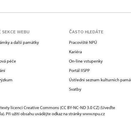
Í SEKCE WEBU
ČASTO HLEDÁTE
zámky a další památky
Pracoviště NPÚ
Kariéra
ová péče
On-line vstupenky
ání
Portál IISPP
 výzkum
Ústřední seznam kulturních pamá
Svatby
 texty
licenci Creative Commons
(CC BY-NC-ND 3.0 CZ) (Uveďte
la). Při užití obsahu uvádějte odkaz na stránky www.npu.cz