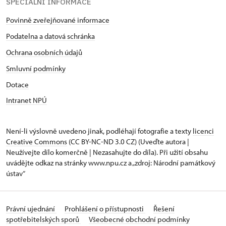
SPECIÁLNÍ INFORMACE
Povinně zveřejňované informace
Podatelna a datová schránka
Ochrana osobních údajů
Smluvní podmínky
Dotace
Intranet NPÚ
Není-li výslovně uvedeno jinak, podléhají fotografie a texty
licenci
Creative Commons
(CC BY-NC-ND 3.0 CZ) (Uveďte autora |
Neužívejte dílo komerčně | Nezasahujte do díla). Při užití obsahu
uvádějte odkaz na stránky www.npu.cz a „zdroj: Národní památkový
ústav“
Právní ujednání
Prohlášení o přístupnosti
Řešení
spotřebitelských sporů
Všeobecné obchodní podmínky