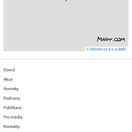
© Seznam.cz a.s. a další
Domů
Akce
Novinky
Podcasty
Publikace
Pro média
Kontakty