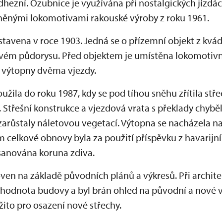
adhezní. Ozubnice je využívána při nostalgických jízdá
nými lokomotivami rakouské výroby z roku 1961.
tavena v roce 1903. Jedná se o přízemní objekt z kvá
ém půdorysu. Před objektem je umístěna lokomotivní
do výtopny dvěma vjezdy.
žila do roku 1987, kdy se pod tíhou sněhu zřítila stř
. Střešní konstrukce a vjezdová vrata s překlady chybě
zarůstaly náletovou vegetací. Výtopna se nacházela 
 celkové obnovy byla za použití příspěvku z havarij
 sanována koruna zdiva.
ven na základě původních plánů a výkresů. Při archit
hodnota budovy a byl brán ohled na původní a nové vy
ito pro osazení nové střechy.