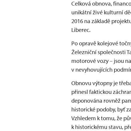
Celková obnova, financov
unikátní živé kulturní d
2016 na základě projektu
Liberec.
Po opravě kolejové točn
Železniční společnosti 
motorové vozy – jsou na
v nevyhovujících podmín
Obnovu výtopny je třeba
přinesl faktickou záchra
deponována rovněž pamá
historické podoby, byť z
Vzhledem k tomu, že pův
k historickému stavu, př