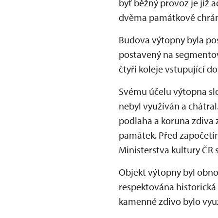
byť běžný provoz je již 
dvěma památkově chráně
Budova výtopny byla pos
postavený na segmentov
čtyři koleje vstupující 
Svému účelu výtopna slou
nebyl využíván a chátral
podlaha a koruna zdiva 
památek. Před započetím
Ministerstva kultury ČR
Objekt výtopny byl obno
respektována historická 
kamenné zdivo bylo využ