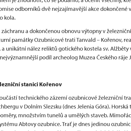
omise odborníků dvě nejzajímavější akce dokončené v 
o kola.
 záchranu a dokončenou obnovu výtopny v železniční
lturní památky Ozubnicové trati Tanvald – Kořenov, re
. a unikátní nález reliktů gotického kostela sv. Alžbět
 nejvýznamnější podíl archeolog Muzea Českého ráje J
ezniční stanici Kořenov
oučástí technického zázemí ozubnicové železniční tra
hbergu v Dolním Slezsku (dnes Jelenia Góra). Horská t
oměry, množstvím tunelů a umělých staveb. Mimořá
systému Abtovy ozubnice. Trať je dnes jedinou ozubnic