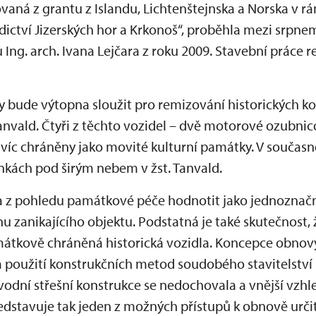
aná z grantu z Islandu, Lichtenštejnska a Norska v r
ědictví Jizerských hor a Krkonoš“, proběhla mezi srp
 Ing. arch. Ivana Lejčara z roku 2009. Stavební práce r
y bude výtopna sloužit pro remizování historických ko
Tanvald. Čtyři z těchto vozidel – dvě motorové ozubni
víc chráněny jako movité kulturní památky. V součas
kách pod širým nebem v žst. Tanvald.
 z pohledu památkové péče hodnotit jako jednoznačně
nu zanikajícího objektu. Podstatná je také skutečnost
tkově chráněná historická vozidla. Koncepce obnovy
a použití konstrukčních metod soudobého stavitelství 
odní střešní konstrukce se nedochovala a vnější vzhle
edstavuje tak jeden z možných přístupů k obnově urči