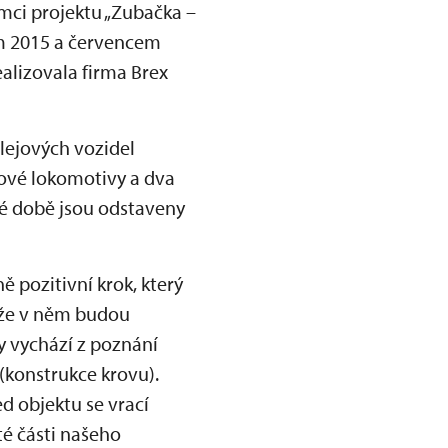
ámci projektu „Zubačka –
nem 2015 a červencem
ealizovala firma Brex
lejových vozidel
cové lokomotivy a dva
né době jsou odstaveny
 pozitivní krok, který
, že v něm budou
 vychází z poznání
(konstrukce krovu).
d objektu se vrací
té části našeho