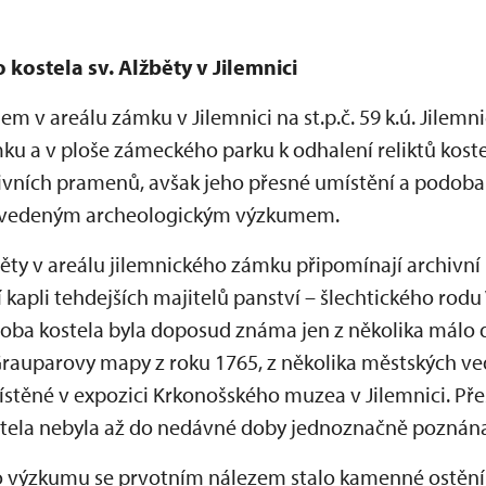
 kostela sv. Alžběty v Jilemnici
 v areálu zámku v Jilemnici na st.p.č. 59 k.ú. Jilemn
u a v ploše zámeckého parku k odhalení reliktů kostel
hivních pramenů, avšak jeho přesné umístění a podoba
rovedeným archeologickým výzkumem.
žběty v areálu jilemnického zámku připomínají archivn
í kapli tehdejších majitelů panství – šlechtického rod
odoba kostela byla doposud známa jen z několika málo
 Grauparovy mapy z roku 1765, z několika městských ve
místěné v expozici Krkonošského muzea v Jilemnici. Pře
tela nebyla až do nedávné doby jednoznačně poznána
o výzkumu se prvotním nálezem stalo kamenné ostění 