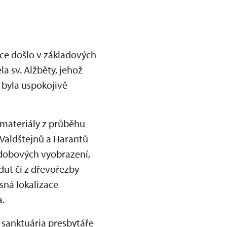
ice došlo v základových
a sv. Alžběty, jehož
 byla uspokojivě
í materiály z průběhu
u Valdštejnů a Harantů
 dobových vyobrazení,
dut či z dřevořezby
sná lokalizace
.
sanktuária presbytáře