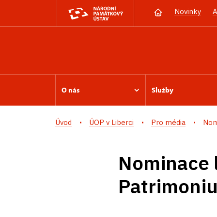
Novinky
A
O nás
Služby
Úvod
ÚOP v Liberci
Pro média
Nom
Nominace 
Patrimoniu