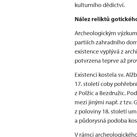
kulturního dědictví.
Nález reliktů gotického
Archeologickým výzkumem
partiích zahradního domk
existence vyplývá z arc
potvrzena teprve až p
Existenci kostela sv. Al
17. století coby pohřebn
z Polžic a Bezdružic. P
mezi jinými např. z tzv.
z poloviny 18. století u
a půdorysná podoba kos
V rámci archeologickéh