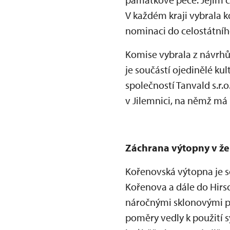
V každém kraji vybrala k
nominaci do celostátníh
Komise vybrala z návrhů
je součástí ojedinělé ku
společností Tanvald s.r.o
v Jilemnici, na němž má
Záchrana výtopny v žel
Kořenovská výtopna je s
Kořenova a dále do Hirsc
náročnými sklonovými p
poměry vedly k použití 