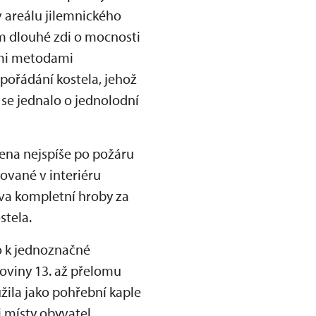
v areálu jilemnického
 dlouhé zdi o mocnosti
ními metodami
ořádání kostela, jehož
se jednalo o jednolodní
žena nejspíše po požáru
ované v interiéru
dva kompletní hroby za
stela.
o k jednoznačné
loviny 13. až přelomu
užila jako pohřební kaple
i místy obyvatel