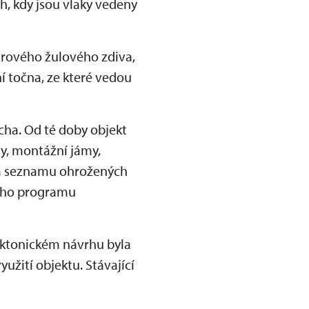
ch, kdy jsou vlaky vedeny
drového žulového zdiva,
 točna, ze které vedou
echa. Od té doby objekt
ly, montážní jámy,
na seznamu ohrožených
ního programu
ektonickém návrhu byla
užití objektu. Stávající