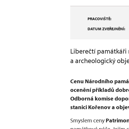
PRACOVIŠTĚ:
DATUM ZVEŘEJNĚNÍ:
Liberečtí památkáři
a archeologický obje
Cenu Národního památ
ocenění příkladů dobr
Odborná komise doporu
stanici Kořenov a obje
Smyslem ceny
Patrimon
památkové péče. Jejím cíl