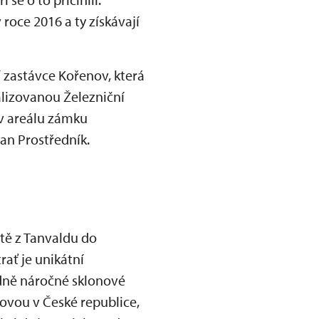
roce 2016 a ty získávají
 zastávce Kořenov, která
alizovanou Železniční
y v areálu zámku
an Prostředník.
tě z Tanvaldu do
rať je unikátní
dně náročné sklonové
ovou v České republice,