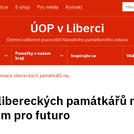
kce
E-shop
Pro média
Kontakt
ÚOP v Liberci
územní odborné pracoviště Národního památkového ústavu
Památky v našem
Inspirujte se
Věd
kraji
inace libereckých památkářů na...
libereckých památkářů 
m pro futuro