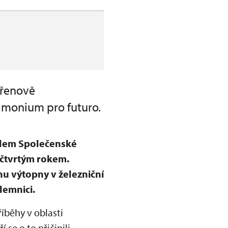
ořenově
rimonium pro futuro.
ulem Společenské
 čtvrtým rokem.
u výtopny v železniční
lemnici.
říběhy v oblasti
se o to přičinili.