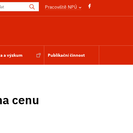
Pracoviště NPÚ
a a výzkum
Publikační činnost
na cenu