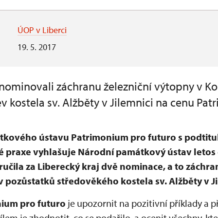
ÚOP v Liberci
19. 5. 2017
 nominovali záchranu železniční výtopny v K
v kostela sv. Alžběty v Jilemnici na cenu Pat
kového ústavu Patrimonium pro futuro s podtit
é praxe vyhlašuje Národní památkový ústav letos
čila za Liberecký kraj dvě nominace, a to záchran
v pozůstatků středověkého kostela sv. Alžběty v Ji
ium pro futuro
je upozornit na pozitivní příklady a p
em je zhodnotit, co se podařilo, a ocenit všechny, kteří 