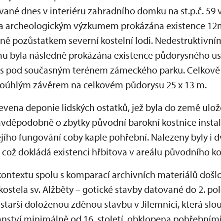
ané dnes v interiéru zahradního domku na st.p.č. 59 
la archeologickým výzkumem prokázána existence 12m
elně pozůstatkem severní kostelní lodi. Nedestruktiv
u byla následně prokázána existence půdorysného usp
es pod současným terénem zámeckého parku. Celkově 
voúhlým závěrem na celkovém půdorysu 25 x 13 m.
jevena deponie lidských ostatků, jež byla do země ulo
ravděpodobně o zbytky původní barokní kostnice instal
ejího fungování coby kaple pohřební. Nalezeny byly i 
 což dokládá existenci hřbitova v areálu původního ko
ontextu spolu s komparací archivních materiálů došl
 kostela sv. Alžběty – gotické stavby datované do 2. po
ejstarší doloženou zděnou stavbu v Jilemnici, která slo
anství minimálně od 16. století, obklopena pohřebním