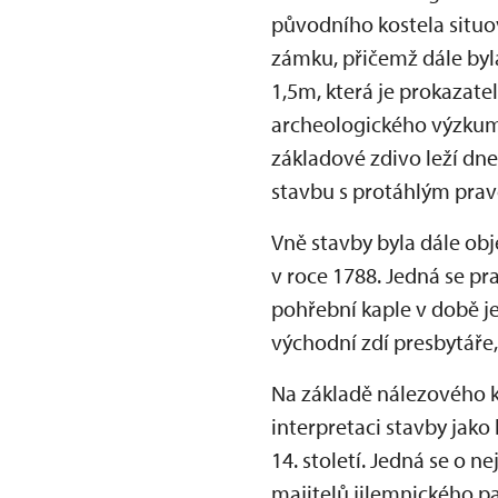
původního kostela situov
zámku, přičemž dále by
1,5m, která je prokazat
archeologického výzkum
základové zdivo leží dn
stavbu s protáhlým pra
Vně stavby byla dále ob
v roce 1788. Jedná se p
pohřební kaple v době j
východní zdí presbytáře,
Na základě nálezového k
interpretaci stavby jako
14. století. Jedná se o n
majitelů jilemnického p