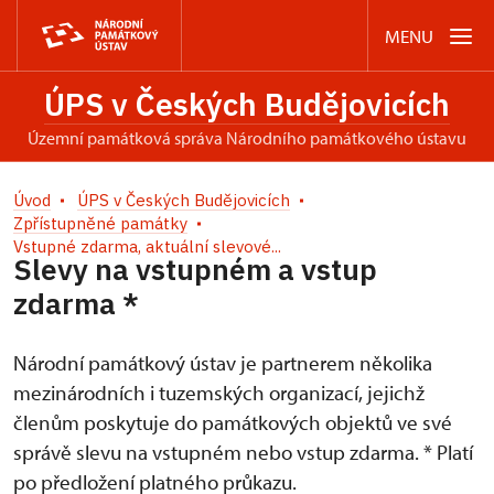
MENU
ÚPS v Českých Budějovicích
územní památková správa Národního památkového ústavu
Úvod
ÚPS v Českých Budějovicích
Zpřístupněné památky
Vstupné zdarma, aktuální slevové...
Slevy na vstupném a vstup
zdarma *
Národní památkový ústav je partnerem několika
mezinárodních i tuzemských organizací, jejichž
členům poskytuje do památkových objektů ve své
správě slevu na vstupném nebo vstup zdarma. * Platí
po předložení platného průkazu.