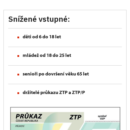
Snížené vstupné:
děti od 6 do 18 let
mládež od 18 do 25 let
senioři po dovršení věku 65 let
držitelé průkazu ZTP
a ZTP/P