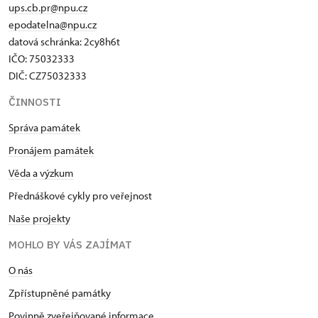
ups.cb.pr@npu.cz
epodatelna@npu.cz
datová schránka: 2cy8h6t​
IČO: 75032333
DIČ: CZ75032333
ČINNOSTI
Správa památek
Pronájem památek
Věda a výzkum
Přednáškové cykly pro veřejnost
Naše projekty
MOHLO BY VÁS ZAJÍMAT
O nás
Zpřístupněné památky
Povinně zveřejňované informace