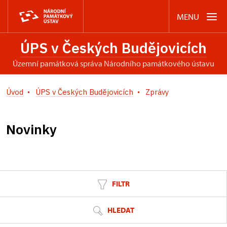
MENU
ÚPS v Českých Budějovicích
územní památková správa Národního památkového ústavu
Úvod
ÚPS v Českých Budějovicích
Zprávy
Novinky
FILTR
HLEDAT