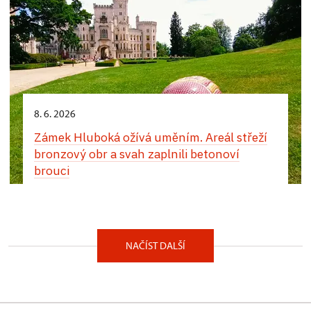
8. 6. 2026
Zámek Hluboká ožívá uměním. Areál střeží
bronzový obr a svah zaplnili betonoví
brouci
NAČÍST DALŠÍ