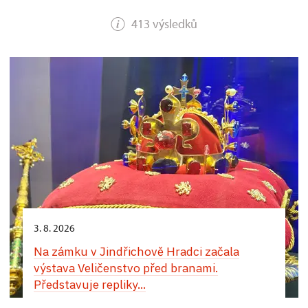
413 výsledků
3. 8. 2026
Na zámku v Jindřichově Hradci začala
výstava Veličenstvo před branami.
Představuje repliky...