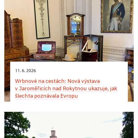
11. 6. 2026
Wrbnové na cestách: Nová výstava
v Jaroměřicích nad Rokytnou ukazuje, jak
šlechta poznávala Evropu