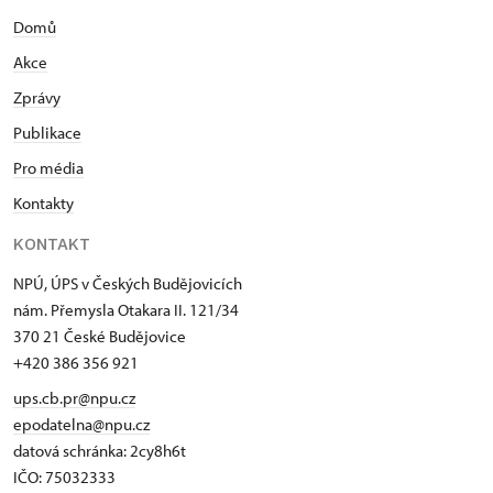
Domů
Akce
Zprávy
Publikace
Pro média
Kontakty
KONTAKT
NPÚ, ÚPS v Českých Budějovicích
nám. Přemysla Otakara II. 121/34
370 21 České Budějovice
+420 386 356 921
ups.cb.pr@npu.cz
epodatelna@npu.cz
datová schránka: 2cy8h6t​
IČO: 75032333