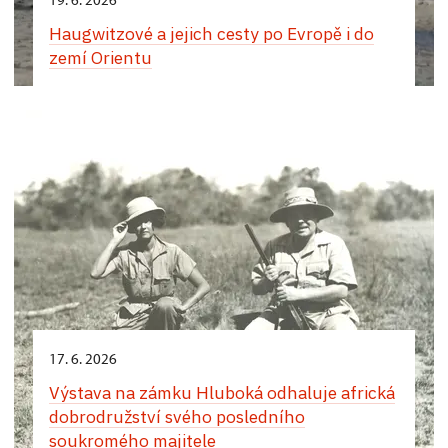
Haugwitzové a jejich cesty po Evropě i do
zemí Orientu
17. 6. 2026
Výstava na zámku Hluboká odhaluje africká
dobrodružství svého posledního
soukromého majitele