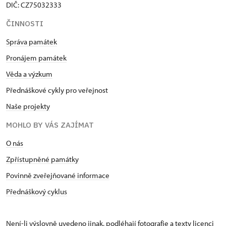
DIČ: CZ75032333
ČINNOSTI
Správa památek
Pronájem památek
Věda a výzkum
Přednáškové cykly pro veřejnost
Naše projekty
MOHLO BY VÁS ZAJÍMAT
O nás
Zpřístupněné památky
Povinně zveřejňované informace
Přednáškový cyklus
Není-li výslovně uvedeno jinak, podléhají fotografie a texty
licenci