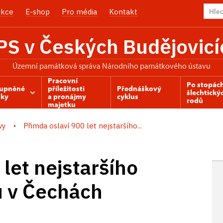
kce
E-shop
Pro média
Kontakt
PS v Českých Budějovicí
územní památková správa Národního památkového ústavu
Pracovní
Po stopác
tupněné
příležitosti
Přednáškový
šlechtický
ky
a pronájmy
cyklus
rodů
majetku
vy
Přimda oslaví 900 let nejstaršího...
let nejstaršího
 v Čechách