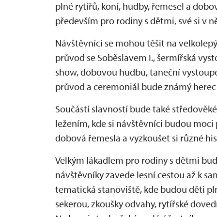
plné rytířů, koní, hudby, řemesel a dob
především pro rodiny s dětmi, své si v 
Návštěvníci se mohou těšit na velkolepý r
průvod se Soběslavem I., šermířská vyst
show, dobovou hudbu, taneční vystoupen
průvod a ceremoniál bude známý herec 
Součástí slavností bude také středověké
ležením, kde si návštěvníci budou moci 
dobová řemesla a vyzkoušet si různé his
Velkým lákadlem pro rodiny s dětmi bud
návštěvníky zavede lesní cestou až k sa
tematická stanoviště, kde budou děti plni
sekerou, zkoušky odvahy, rytířské dove