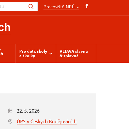
Pracoviště NPÚ
ch
h
Pro děti, školy
VLTAVA slavná
ch
a školky
& splavná
22. 5. 2026
ÚPS v Českých Budějovicích