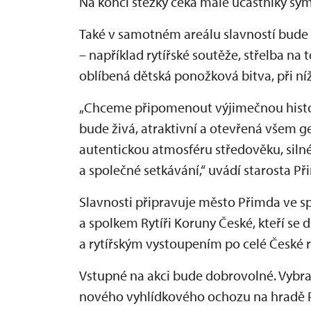
Na konci stezky čeká malé účastníky sy
Také v samotném areálu slavností bude
– například rytířské soutěže, střelba na
oblíbená dětská ponožková bitva, při níž
„Chceme připomenout výjimečnou histori
bude živá, atraktivní a otevřená všem g
autentickou atmosféru středověku, silné 
a společné setkávání,“ uvádí starosta Př
Slavnosti připravuje město Přimda ve 
a spolkem Rytíři Koruny České, kteří se
a rytířským vystoupením po celé České r
Vstupné na akci bude dobrovolné. Vybr
nového vyhlídkového ochozu na hradě P