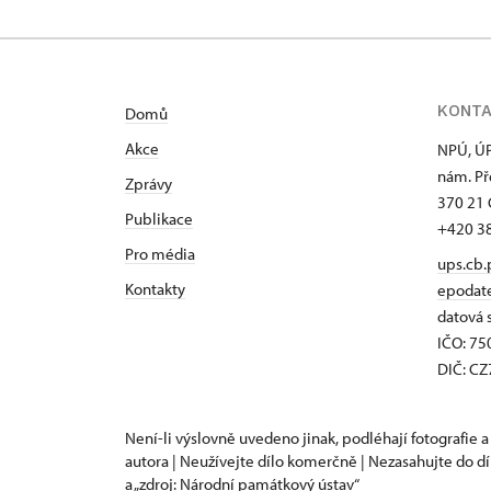
KONT
Domů
Akce
NPÚ, ÚP
nám. Př
Zprávy
370 21 
Publikace
+420 3
Pro média
ups.cb.
Kontakty
epodat
datová 
IČO: 7
DIČ: C
Není-li výslovně uvedeno jinak, podléhají fotografie a
autora | Neužívejte dílo komerčně | Nezasahujte do dí
a „zdroj: Národní památkový ústav“