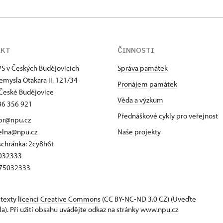
AKT
ČINNOSTI
S v Českých Budějovicích
Správa památek
emysla Otakara II. 121/34
Pronájem památek
České Budějovice
Věda a výzkum
86 356 921
Přednáškové cykly pro veřejnost
pr@npu.cz
elna@npu.cz
Naše projekty
schránka: 2cy8h6t​
5032333
Z75032333
 texty
licenci Creative Commons
(CC BY-NC-ND 3.0 CZ) (Uveďte
la). Při užití obsahu uvádějte odkaz na stránky www.npu.cz