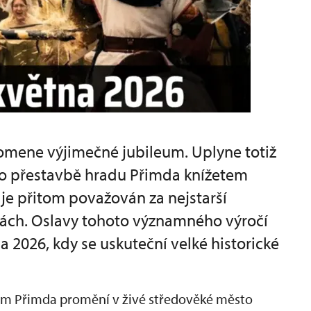
pomene výjimečné jubileum. Uplyne totiž
 o přestavbě hradu Přimda knížetem
je přitom považován za nejstarší
ch. Oslavy tohoto významného výročí
a 2026, kdy se uskuteční velké historické
dem Přimda promění v živé středověké město