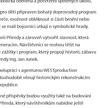
mbolická odměna a potvrzení splněných úkolů.
 pro děti připraven bohatý doprovodný program
 terče, možnost obléknout si části brnění nebo
 se malí bojovníci utkají o symbolické hrady.
i Přimdy a zároveň vytvořit slavnost, která
eneracím. Návštěvníci se mohou těšit na
zážitky i program, který propojí historii, zábavu
imdy Ing. Jan Junek.
spolupráci s agenturou WESTproduction
 dlouhodobě věnují historickým rekonstrukcím
epublice.
ané příspěvky budou využity také na budování
řimda, který návštěvníkům nabídne ještě