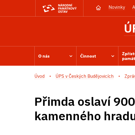
Novinky
A
Ú
Zpřís
O nás
Činnost
památ
Úvod
ÚPS v Českých Budějovicích
Zprá
Přimda oslaví 900 
kamenného hradu