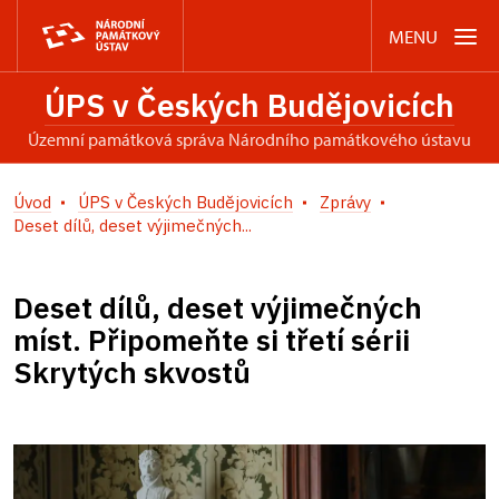
MENU
ÚPS v Českých Budějovicích
územní památková správa Národního památkového ústavu
Úvod
ÚPS v Českých Budějovicích
Zprávy
Deset dílů, deset výjimečných...
Deset dílů, deset výjimečných
míst. Připomeňte si třetí sérii
Skrytých skvostů