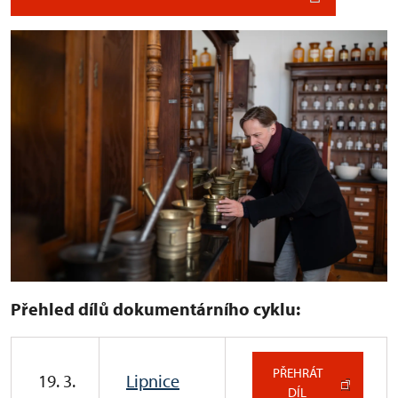
Přehled dílů dokumentárního cyklu:
PŘEHRÁT
19. 3.
Lipnice
DÍL