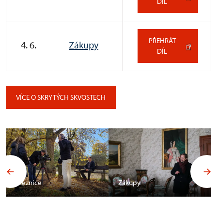
DÍL
PŘEHRÁT
4. 6.
Zákupy
DÍL
VÍCE O SKRYTÝCH SKVOSTECH
Březnice
Zákupy