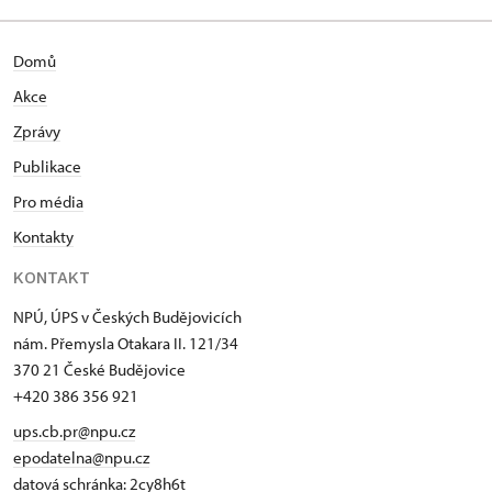
Domů
Akce
Zprávy
Publikace
Pro média
Kontakty
KONTAKT
NPÚ, ÚPS v Českých Budějovicích
nám. Přemysla Otakara II. 121/34
370 21 České Budějovice
+420 386 356 921
ups.cb.pr@npu.cz
epodatelna@npu.cz
datová schránka: 2cy8h6t​