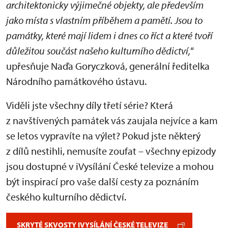
architektonicky výjimečné objekty, ale především
jako místa s vlastním příběhem a pamětí. Jsou to
památky, které mají lidem i dnes co říct a které tvoří
důležitou součást našeho kulturního dědictví,
“
upřesňuje Naďa Goryczková, generální ředitelka
Národního památkového ústavu.
Viděli jste všechny díly třetí série? Která
z navštívených památek vás zaujala nejvíce a kam
se letos vypravíte na výlet? Pokud jste některý
z dílů nestihli, nemusíte zoufat – všechny epizody
jsou dostupné v iVysílání České televize a mohou
být inspirací pro vaše další cesty za poznáním
českého kulturního dědictví.
SKRYTÉ SKVOSTY IVYSÍLÁNÍ ČESKÉ TELEVIZE