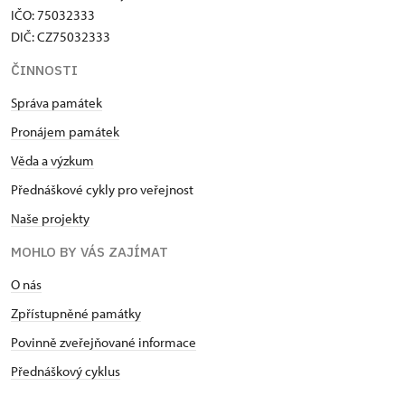
IČO: 75032333
DIČ: CZ75032333
ČINNOSTI
Správa památek
Pronájem památek
Věda a výzkum
Přednáškové cykly pro veřejnost
Naše projekty
MOHLO BY VÁS ZAJÍMAT
O nás
Zpřístupněné památky
Povinně zveřejňované informace
Přednáškový cyklus