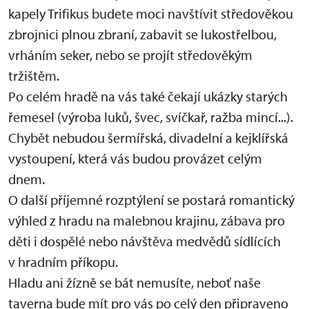
kapely Trifikus budete moci navštívit středověkou
zbrojnici plnou zbraní, zabavit se lukostřelbou,
vrháním seker, nebo se projít středověkým
tržištěm.
Po celém hradě na vás také čekají ukázky starých
řemesel (výroba luků, švec, svíčkař, ražba mincí...).
Chybět nebudou šermířská, divadelní a kejklířská
vystoupení, která vás budou provázet celým
dnem.
O další příjemné rozptýlení se postará romantický
výhled z hradu na malebnou krajinu, zábava pro
děti i dospělé nebo návštěva medvědů sídlících
v hradním příkopu.
Hladu ani žízně se bát nemusíte, neboť naše
taverna bude mít pro vás po celý den připraveno