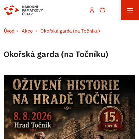
Úvod
Akce
Okořská garda (na Točníku)
Okořská garda (na Točníku)