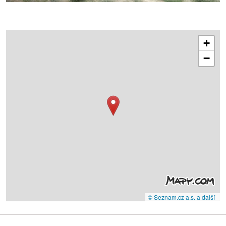
+
−
© Seznam.cz a.s. a další