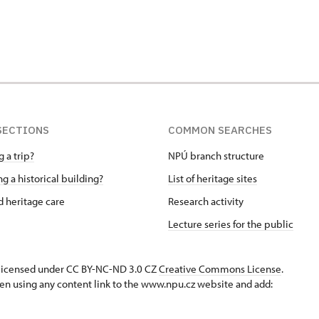
SECTIONS
COMMON SEARCHES
 a trip?
NPÚ branch structure
g a historical building?
List of heritage sites
 heritage care
Research activity
Lecture series for the public
s licensed under CC BY-NC-ND 3.0 CZ
Creative Commons License
.
en using any content link to the www.npu.cz website and add: