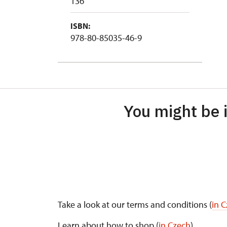
136
ISBN:
978-80-85035-46-9
You might be i
Take a look at our terms and conditions (
in 
Learn about how to shop (
in Czech
)