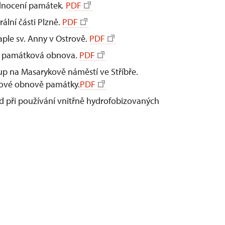
odnocení památek
.
PDF
lní části Plzně.
PDF
ple sv. Anny v Ostrově.
PDF
jí památková obnova.
PDF
oup na Masarykově náměstí ve Stříbře.
lkové obnově památky.
PDF
d při používání vnitřně hydrofobizovaných