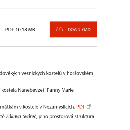
PDF 10,18 MB
DOWNLOAD
ředověkých vesnických kostelů v horšovském
 kostela Nanebevzetí Panny Marie
mátkám v kostele v Nezamyslicích.
PDF
ště
Žákava-Sváreč
, jeho prostorová struktura