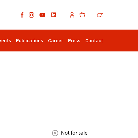
CZ
vents
Publications
Career
Press
Contact
Not for sale