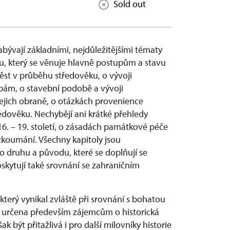
Sold out
zabývají základními, nejdůležitějšími tématy
, který se věnuje hlavně postupům a stavu
st v průběhu středověku, o vývoji
dbám, o stavební podobě a vývoji
jejich obraně, o otázkách provenience
dověku. Nechybějí ani krátké přehledy
. – 19. století, o zásadách památkové péče
zkoumání. Všechny kapitoly jsou
druhu a původu, které se doplňují se
skytují také srovnání se zahraničním
který vynikal zvláště při srovnání s bohatou
e určena především zájemcům o historická
k být přitažlivá i pro další milovníky historie