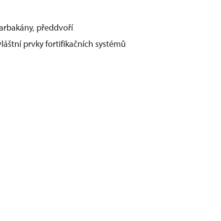
barbakány, předdvoří
áštní prvky fortifikačních systémů