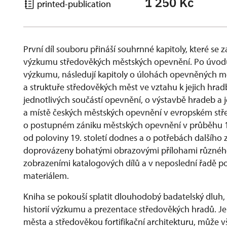
1 250 Kč
printed-publication
První díl souboru přináší souhrnné kapitoly, které se 
výzkumu středověkých městských opevnění. Po úvodu
výzkumu, následují kapitoly o úlohách opevněných mě
a struktuře středověkých měst ve vztahu k jejich hra
jednotlivých součástí opevnění, o výstavbě hradeb a 
a místě českých městských opevnění v evropském stře
o postupném zániku městských opevnění v průběhu 16
od poloviny 19. století dodnes a o potřebách dalšího 
doprovázeny bohatými obrazovými přílohami různého 
zobrazeními katalogových dílů a v neposlední řadě po
materiálem.
Kniha se pokouší splatit dlouhodobý badatelský dluh, 
historií výzkumu a prezentace středověkých hradů. J
města a středověkou fortifikační architekturu, může vša