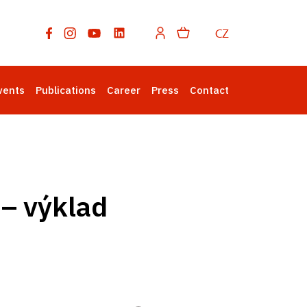
CZ
vents
Publications
Career
Press
Contact
 – výklad