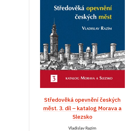
Středověká opevnění českých
měst. 3. díl – katalog Morava a
Slezsko
Vladislav Razím