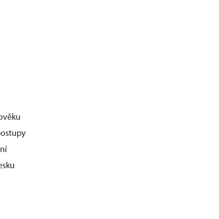
dověku
postupy
ní
esku