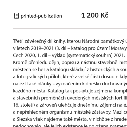
1 200 Kč
printed-publication
Třetí, závěrečný díl knihy, kterou Národní památkov
v letech 2019–2021 (3. díl – katalog pro území Moravy 
Čech 2020, 1. díl – výklad (systematický souhrn) 2021.
Kromě přehledu dějin, popisu a nástinu stavebně-hist
městech se hesla katalogu skládají z historických a 
a fotografických příloh, které z velké části dosud nik
nalézt také plánky s vyznačením k dnešku dochovaný
každého města. Katalog tak poskytuje zejména kompl
a stavebních proměnách uvedených městských fortifik
16. století) a zároveň ulehčuje dnešnímu zájemci naléz
a nepřehledném organismu městské zástavby. Mezi ce
a Slezska však najdeme také města, v nichž se z hrad
nedochovalo, ale jejich existence je doložena pramen