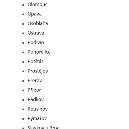
Olomouc
Opava
Osoblaha
Ostrava
Podivín
Pohořelice
Potštát
Prostějov
Přerov
Příbor
Radkov
Rousínov
Rýmařov
Slavkov u Brna