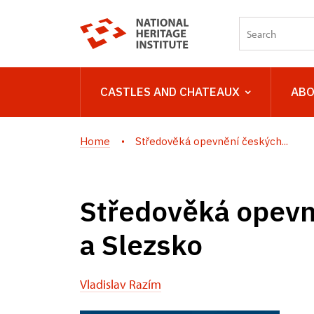
CASTLES AND CHATEAUX
ABO
Home
Středověká opevnění českých...
Středověká opevně
a Slezsko
Vladislav Razím