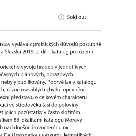
Sold out
ý ústav vydává z praktických důvodů postupně
a Slezska 2019, 2. díl – katalog pro území
orického vývoje hradeb v jednotlivých
současných plánových, obrazových
dy nebyly publikovány. Poprvé lze v katalogu
ch, různě rozsáhlých zbytků opevnění
exní představu o celkovém charakteru
ací ve středověku (asi do poloviny
t jejich pozůstatky v často složitém
lkem 88 lokalitami katalogu Moravy
eb nad dnešní úrovní terénu nic
y. Další poznatky z výzkumu jednotlivých