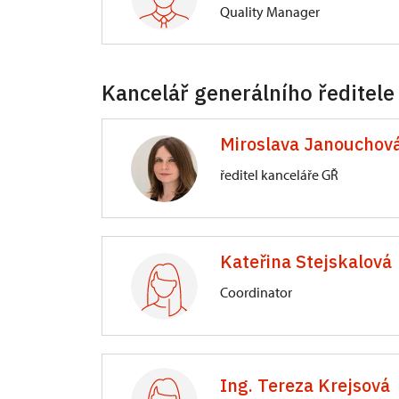
Quality Manager
Directorate-General
Kancelář generálního ředitele
Liliová 219/5, Praha
Miroslava Janouchov
ředitel kanceláře GŘ
Directorate-General
Kateřina Stejskalová
Valdštejnské náměstí 162/3, Praha
Coordinator
Directorate-General
Valdštejnské náměstí 162/3, Praha
Ing. Tereza Krejsová