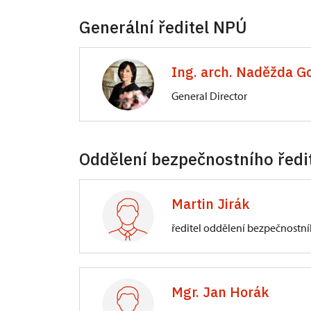
Generální ředitel NPÚ
Ing. arch. Naděžda G
General Director
Directorate-General
Oddělení bezpečnostního ředi
Valdštejnské náměstí 162/3, Praha
Martin Jirák
ředitel oddělení bezpečnostní
Directorate-General
Valdštejnské náměstí 162/3, Praha
Mgr. Jan Horák