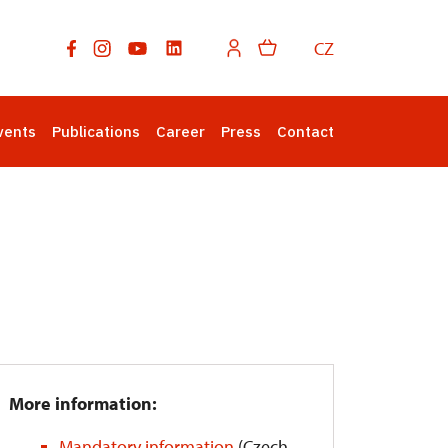
CZ
vents
Publications
Career
Press
Contact
More information:
Mandatory information
(Czech