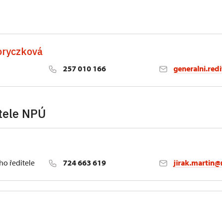
oryczková
257 010 166
generalni.red
tele NPÚ
ho ředitele
724 663 619
jirak.martin@