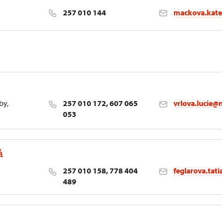
257 010 144
mackova.kate
by,
257 010 172, 607 065
vrlova.lucie@
053
á
257 010 158, 778 404
feglarova.tat
489