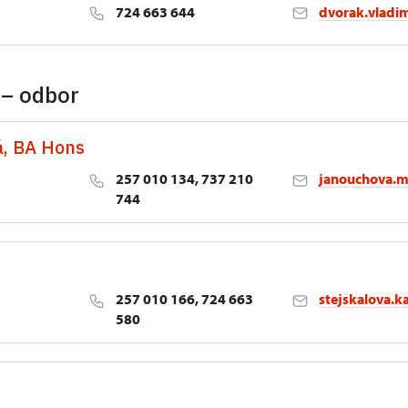
724 663 644
dvorak.vladi
 – odbor
á, BA Hons
257 010 134, 737 210
janouchova.m
744
257 010 166, 724 663
stejskalova.k
580