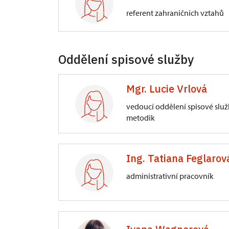
referent zahraničních vztahů
Directorate-General
Oddělení spisové služby
Valdštejnské náměstí 162/3, Praha
Mgr. Lucie Vrlová
vedoucí oddělení spisové služ
metodik
Directorate-General
Ing. Tatiana Feglarov
Valdštejnské náměstí 162/3, Praha
administrativní pracovník
Directorate-General
Valdštejnské náměstí 162/3, Praha