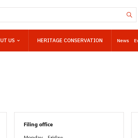
UT US
HERITAGE CONSERVATION
News
E
Filing office
Monday – Friday: