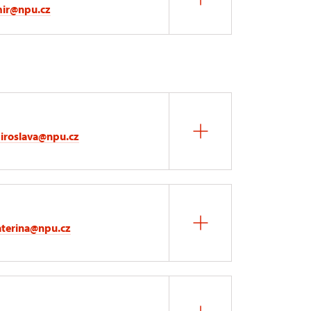
mir@npu.cz
iroslava@npu.cz
aterina@npu.cz