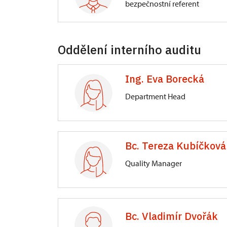
bezpečnostní referent
Directorate-General
Oddělení interního auditu
Valdštejnské náměstí 162/3, Praha
Ing. Eva Borecká
Department Head
Directorate-General
Bc. Tereza Kubíčková
Liliová 219/5, Praha
Quality Manager
Directorate-General
Liliová 219/5, Praha
Bc. Vladimír Dvořák