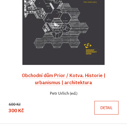
Obchodní dům Prior / Kotva. Historie |
urbanismus | architektura
Petr Urlich (ed.)
600 Kč
DETAIL
300 Kč