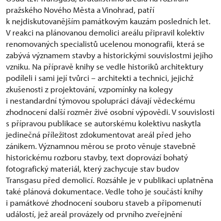
pražského Nového Města a Vinohrad, patří
k nejdiskutovanějším památkovým kauzám posledních let.
V reakci na plánovanou demolici areálu připravil kolektiv
renomovaných specialistů ucelenou monografii, která se
zabývá významem stavby a historickými souvislostmi jejího
vzniku. Na přípravě knihy se vedle historiků architektury
podíleli i sami její tvůrci – architekti a technici, jejichž
zkušenosti z projektování, vzpomínky na kolegy
i nestandardní týmovou spolupráci dávají vědeckému
zhodnocení další rozměr živé osobní výpovědi. V souvislosti
s přípravou publikace se autorskému kolektivu naskytla
jedinečná příležitost zdokumentovat areál před jeho
zánikem. Významnou měrou se proto věnuje stavebně
historickému rozboru stavby, text doprovází bohatý
fotografický materiál, který zachycuje stav budov
Transgasu před demolicí. Rozsáhle je v publikaci uplatněna
také plánová dokumentace. Vedle toho je součástí knihy
i památkové zhodnocení souboru staveb a připomenutí
událostí, jež areál provázely od prvního zveřejnění