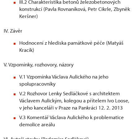
III.2 Charakteristika betonů železobetonových
konstrukcí (Pavla Rovnaníková, Petr Cikrle, Zbyněk
Keršner)
IV. Závěr
Hodnocení z hlediska památkové péče (Matyáš
Kracík)
V. Vzpomínky, rozhovory, názory
V.1 Vzpomínka Václava Aulického na jeho
spolupracovníky
V.2 Rozhovor Lenky Sedláčkové s architektem
Václavem Aulickým, kolegou a přítelem Ivo Loose,
v jeho kanceláři v Praze na Pankráci 12. 2. 2013
V.3 Komentář Václava Aulického k problematice
demolice areálu
VI. Autoři stavby (Radomíra Sedláková)