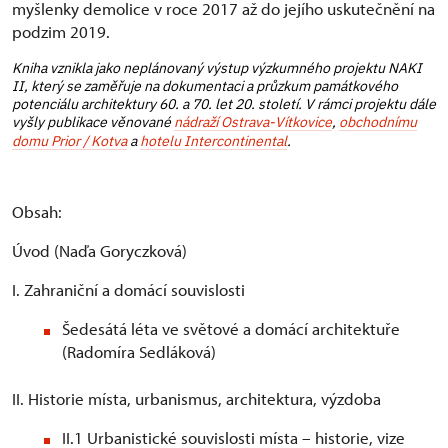
myšlenky demolice v roce 2017 až do jejího uskutečnění na
podzim 2019.
Kniha vznikla jako neplánovaný výstup výzkumného projektu NAKI
II, který se zaměřuje na dokumentaci a průzkum památkového
potenciálu architektury 60. a 70. let 20. století. V rámci projektu dále
vyšly publikace věnované
nádraží Ostrava-Vítkovice
,
obchodnímu
domu Prior / Kotva
a
hotelu Intercontinental
.
Obsah:
Úvod (Naďa Goryczková)
I. Zahraniční a domácí souvislosti
Šedesátá léta ve světové a domácí architektuře
(Radomíra Sedláková)
II. Historie místa, urbanismus, architektura, výzdoba
II.1 Urbanistické souvislosti místa – historie, vize