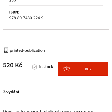
ISBN:
978-80-7480-224-9
printed-publication
520 Kč
in stock
BUY
2.vydání
Osud tzv. Transgasu, brutalistního areálu na rozhraní