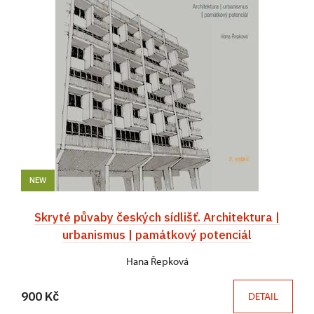
NEW
Skryté půvaby českých sídlišť. Architektura |
urbanismus | památkový potenciál
Hana Řepková
900 Kč
DETAIL