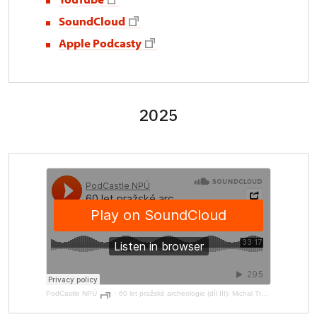
SoundCloud
Apple Podcasty
2025
PodCastle NPÚ
·
60 let pražské archeologie (díl III): Michal Tryml