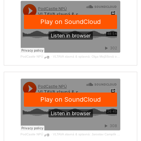
PodCastle NPÚ
·
VLTAVA slavná & splavná: Olga Mojžíšová o Bedřichu Smetanovi
PodCastle NPÚ
·
VLTAVA slavná & splavná: Jaroslav Camplík o vorařství