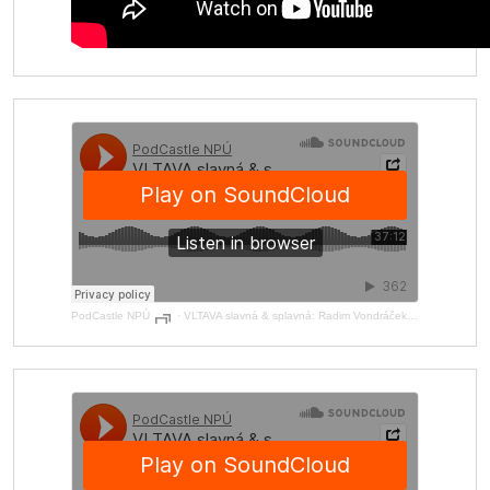
PodCastle NPÚ
·
VLTAVA slavná & splavná: Radim Vondráček o užitém umění inspirovaném Vltavou