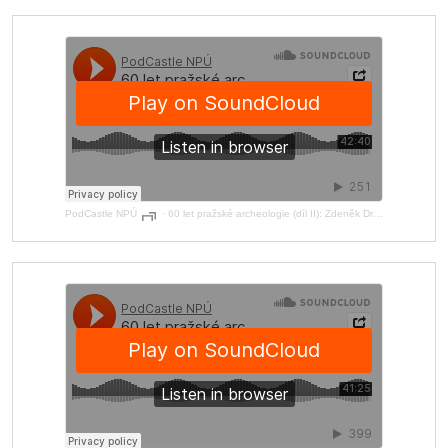
PodCastle NPÚ
·
60 let pražské archeologie (díl II): Zdeněk Dragoun