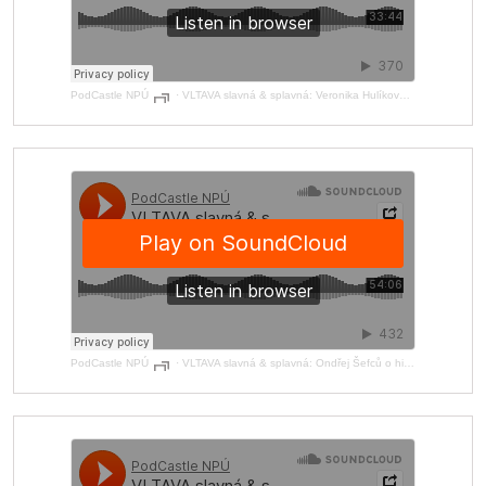
PodCastle NPÚ
·
VLTAVA slavná & splavná: Veronika Hulíková o Vltavě ve výtvarném umění
PodCastle NPÚ
·
VLTAVA slavná & splavná: Ondřej Šefců o historii a mýtech Karlova mostu