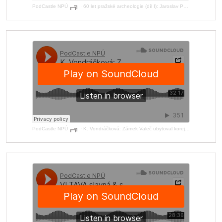
PodCastle NPÚ
·
60 let pražské archeologie (díl I): Jaroslav Podliska
PodCastle NPÚ
·
K. Vondráčková: Zámek Valeč ubytoval korejské sirotky, k rekreaci dětí diplomatů ale vhodný nebyl