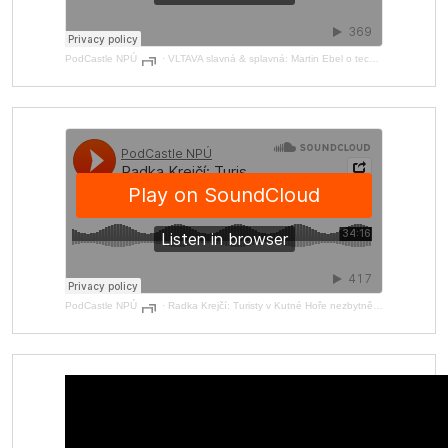
PodCastle NPÚ
·
VLTAVA slavná & splavná: Martin Ebel o technických a dopravních stavbách na Vltavě
PodCastle NPÚ
·
Radka Krejčí: Turisty v Kutné Hoře nezbytně potřebujeme, památky tím ale nesmí trpět