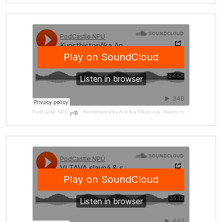
PodCastle NPÚ
·
Kunsthistorička Anežka Mikulcová: Siluety mají často evokovat rokoko, i když je to nonsens