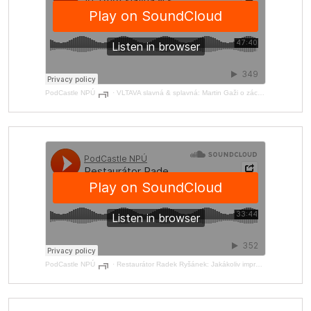
PodCastle NPÚ
·
VLTAVA slavná & splavná: Martin Gaži o záchraně památek na vltavské kaskádě
PodCastle NPÚ
·
Restaurátor Radek Ryšánek: Jakákoliv improvizace v restaurování je cestou do pekla