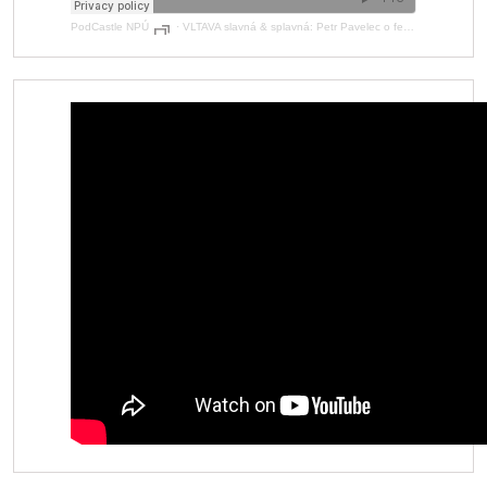
PodCastle NPÚ
·
VLTAVA slavná & splavná: Petr Pavelec o fenoménu Vltava