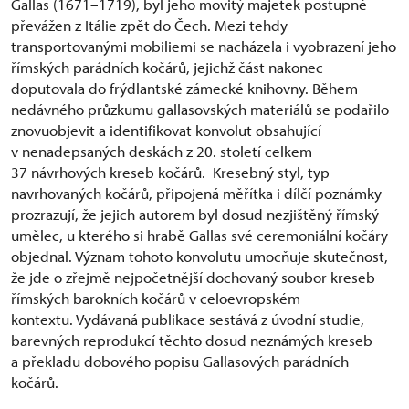
Gallas (1671–1719), byl jeho movitý majetek postupně
převážen z Itálie zpět do Čech. Mezi tehdy
transportovanými mobiliemi se nacházela i vyobrazení jeho
římských parádních kočárů, jejichž čá
st
nakonec
doputovala do frýdlantské zámecké knihovny. Během
nedávného průzkumu gallasovských materiálů se podařilo
znovuobjevit a identifikovat konvolut obsahující
v nenadepsaných deskách z 20. století celkem
37 návrhových kreseb kočárů. Kresebný styl, typ
navrhovaných kočárů, připojená měřítka i dílčí poznámky
prozrazují, že jejich autorem byl dosud nezjištěný římský
umělec, u kterého si hrabě Gallas své ceremoniální kočáry
objednal. Význam tohoto konvolutu umocňuje skutečnost,
že jde o zřejmě nejpočetnější dochovaný soubor kreseb
římských barokních kočárů v celoevropském
kontextu. Vydávaná publikace sestává z úvodní studie,
barevných reprodukcí těchto dosud neznámých kreseb
a překladu dobového popisu Gallasových parádních
kočárů.