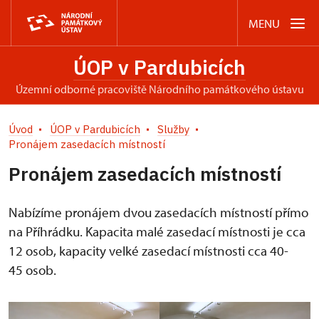
MENU
ÚOP v Pardubicích
územní odborné pracoviště Národního památkového ústavu
Úvod
ÚOP v Pardubicích
Služby
Pronájem zasedacích místností
Pronájem zasedacích místností
Nabízíme pronájem dvou zasedacích místností přímo
na Příhrádku. Kapacita malé zasedací místnosti je cca
12 osob, kapacity velké zasedací místnosti cca 40-
45 osob.