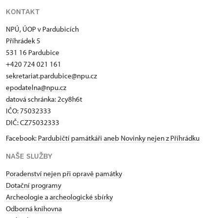
KONTAKT
NPÚ, ÚOP v Pardubicích
Příhrádek 5
531 16 Pardubice
+420 724 021 161
sekretariat.pardubice@npu.cz
epodatelna@npu.cz
datová schránka: 2cy8h6t​
IČO: 75032333
DIČ: CZ75032333
Facebook:
Pardubičtí památkáři aneb Novinky nejen z Příhrádku
NAŠE SLUŽBY
Poradenství nejen při opravě památky
Dotační programy
Archeologie a archeologické sbírky
Odborná knihovna