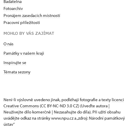
Badatelna
Fotoarchiv
Pronájem zasedacích místností
Pracovní příležitosti
MOHLO BY VÁS ZAJÍMAT
O nás
Památky v našem kraji
Inspirujte se
Témata sezony
Není-li výslovně uvedeno jinak, podléhají fotografie a texty
licenci
Creative Commons
(CC BY-NC-ND 3.0 CZ) (Uveďte autora |
Neužívejte dílo komerčně | Nezasahujte do díla). Při užití obsahu
uvádějte odkaz na stránky www.npu.cz a „zdroj: Národní památkový
ústav“