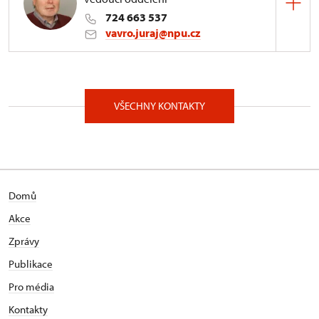
724 663 537
vavro.juraj@npu.cz
ÚOP v Pardubicích
Příhrádek 5/, Pardubice 53001
VŠECHNY KONTAKTY
Domů
Akce
Zprávy
Publikace
Pro média
Kontakty