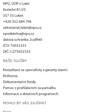
NPÚ, ÚOP v Lokti
Kostelní 81/25
357 33 Loket
+420 352 684 796
sekretariat.loket@npu.cz
epodatelna@npu.cz
datová schránka: 2cy8h6t​
IČO: 75032333
DIČ: CZ75032333
NAŠE SLUŽBY
Konzultace se specialisty a garanty území
Knihovna
Dokumentační fondy
Pomoc s prohlášením za památku
Informace o dotačních programech
MOHLO BY VÁS ZAJÍMAT
O nás