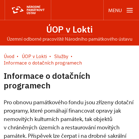
MENU
ÚOP v Lokti
územní odborné pracoviště Národního památkového ústavu
Úvod
ÚOP v Lokti
Služby
Informace o dotačních programech
Informace o dotačních
programech
Pro obnovu památkového fondu jsou zřízeny dotační
programy, které pomáhají financovat opravy jak
nemovitých kulturních památek, tak objektů
v chráněných územích a restaurování movitých
památek. Příspěvek lze čerpat i na drobné sakrální