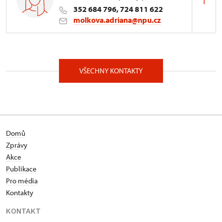
352 684 796, 724 811 622
molkova.adriana@npu.cz
ÚOP v Lokti
Kostelní 81/25, Loket 35733
VŠECHNY KONTAKTY
Domů
Zprávy
Akce
Publikace
Pro média
Kontakty
KONTAKT