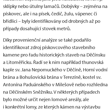
sklípky nebo útulny lamačů. Dobývky – zejména na
pískovec, ale i na písek, čedič, žulu, vápenec či
břidlici – byly identifikovány od drobných až po
případy dosahující stovek metrů.
Díky provenienční analýze se také podařilo
identifikovat zdroj pískovcového stavebního
kamene pro řadu historických staveb na Děčínsku
a Litoměřicku. Řadí se k nim například thunovská
kaple sv. Jana Nepomuckého v Děčíně, Horní vodní
brána a Bohušovická brána v Terezíně, kostel sv.
Antonína Paduánského v Milešově nebo rozhledna
na Děčínském Sněžníku. V některých případech
bylo možné určit nejen lomové areály, ale
i konkrétní lomy, ze kterých kámen na výstavbu