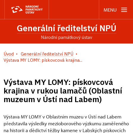
MENU
Generální ředitelství NPÚ
Národní památkový ústav
Úvod
Generální ředitelství NPÚ
Výstava MY LOMY: pískovcová krajina...
Výstava MY LOMY: pískovcová
krajina v rukou lamačů (Oblastní
muzeum v Ústí nad Labem)
Výstava MY LOMY v Oblastním muzeu v Ústí nad Labem
představila výsledky mezioborového výzkumu zaměřeného
na historii a dědictví těžby kamene v Labských pískovcích