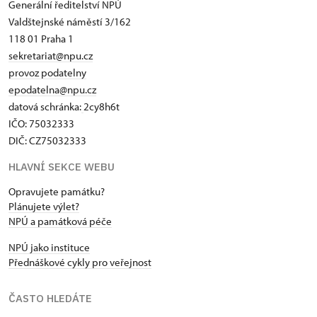
Generální ředitelství NPÚ
Valdštejnské náměstí 3/162
118 01 Praha 1
sekretariat@npu.cz
provoz podatelny
epodatelna@npu.cz
datová schránka:
2cy8h6t​
IČO: 75032333
DIČ: CZ75032333
HLAVNÍ SEKCE WEBU
Opravujete památku?
Plánujete výlet?
NPÚ a památková péče
NPÚ jako instituce
Přednáškové cykly pro veřejnost
ČASTO HLEDÁTE