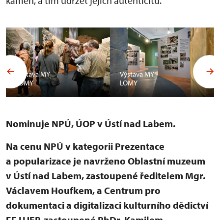
kámen, a tím udržet jejich autenticitu.
Výstava MY
Výstava MY
LOMY
LOMY
Nominuje NPÚ, ÚOP v Ústí nad Labem.
Na cenu NPÚ v kategorii Prezentace
a popularizace je navrženo Oblastní muzeum
v Ústí nad Labem, zastoupené ředitelem Mgr.
Václavem Houfkem, a Centrum pro
dokumentaci a digitalizaci kulturního dědictví
FF UJEP, zastoupené PhDr. Kamilem