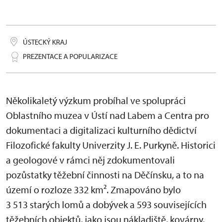
ÚSTECKÝ KRAJ
PREZENTACE A POPULARIZACE
Několikaletý výzkum probíhal ve spolupráci
Oblastního muzea v Ústí nad Labem a Centra pro
dokumentaci a digitalizaci kulturního dědictví
Filozofické fakulty Univerzity J. E. Purkyně. Historici
a geologové v rámci něj zdokumentovali
pozůstatky těžební činnosti na Děčínsku, a to na
území o rozloze 332 km². Zmapováno bylo
3 513 starých lomů a dobývek a 593 souvisejících
těžebních objektů, jako jsou nákladiště, kovárny,