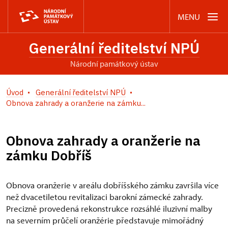
MENU
Generální ředitelství NPÚ
Národní památkový ústav
Úvod
Generální ředitelství NPÚ
Obnova zahrady a oranžerie na zámku...
Obnova zahrady a oranžerie na
zámku Dobříš
Obnova oranžerie v areálu dobříšského zámku završila více
než dvacetiletou revitalizaci barokní zámecké zahrady.
Precizně provedená rekonstrukce rozsáhlé iluzivní malby
na severním průčelí oranžérie představuje mimořádný