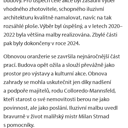
budovy. Pro úspěch celé akce byl zásadní výběr
vhodného zhotovitele, schopného iluzivní
architekturu kvalitně namalovat, navíc na tak
rozsáhlé ploše. Výběr byl úspěšný, a v letech 2020–
2022 byla většina malby realizována. Zbylé části
pak byly dokončeny v roce 2024.
Obnovou oranžerie se završila nejnáročnější část
prací. Budova opět ožila a slouží převážně jako
prostor pro výstavy a kulturní akce. Obnova
zahrady se mohla uskutečnit jen díky nadšení
a podpoře majitelů, rodu Colloredo-Mannsfeld,
kteří starost o své nemovitosti berou ne jako
povinnost, ale jako poslání. Iluzivní malbu uvedl
bravurně v život malířský mistr Milan Strnad
s pomocníky.