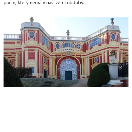
počin, který nemá v naší zemi obdoby.
Dobříš, oranžerie, průčelí