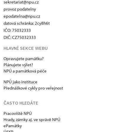
sekretariat@npu.cz
provoz podatelny
epodatelna@npu.cz
datová schránka:
2cy8h6t​
IČO: 75032333
DIČ: CZ75032333
HLAVNÍ SEKCE WEBU
Opravujete památku?
Plánujete výlet?
NPÚ a památková péče
NPÚ jako instituce
Přednáškové cykly pro veřejnost
ČASTO HLEDÁTE
Pracoviště NPÚ
Hrady, zámky aj. ve správě NPÚ
ePamátky
ÚSKP