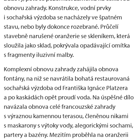
obnovu zahrady. Konstrukce, vodní prvky
i sochařská výzdoba se nacházely ve špatném
stavu, nebo byly dokonce rozebrané. Průčelí
stavebně narušené oranžerie se skleníkem, která
sloužila jako sklad, pokrývala opadávající omítka
s fragmenty iluzivní malby.
Komplexní obnovu zahrady zahájila obnova
fontány, na niž se navrátila bohatá restaurovaná
sochařská výzdoba od Františka Ignáce Platzera
a po kaskádách opět proudí voda. Na úspěšné dílo
navázala obnova celé francouzské zahrady
s výraznou kamennou terasou, členěnou nikami
s maskarony s výtoky vody, alegorickými sochami,
partery a bazény. Mezitím proběhla na oranžerii