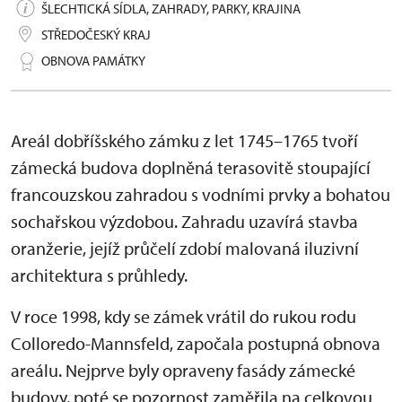
ŠLECHTICKÁ SÍDLA, ZAHRADY, PARKY, KRAJINA
STŘEDOČESKÝ KRAJ
OBNOVA PAMÁTKY
Areál dobříšského zámku z let 1745–1765 tvoří
zámecká budova doplněná terasovitě stoupající
francouzskou zahradou s vodními prvky a bohatou
sochařskou výzdobou. Zahradu uzavírá stavba
oranžerie, jejíž průčelí zdobí malovaná iluzivní
architektura s průhledy.
V roce 1998, kdy se zámek vrátil do rukou rodu
Colloredo-Mannsfeld, započala postupná obnova
areálu. Nejprve byly opraveny fasády zámecké
budovy, poté se pozornost zaměřila na celkovou