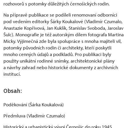
rozhovorů s potomky důležitých černošických rodin.
Na přípravě publikace se podíleli renomovaní odborníci
pod vedením editorky Šárky Koukalové (Vladimír Czumalo,
Anastazie Kopřivová, Jan Kuklík, Stanislav Svoboda, Jaroslav
Šulc). Monografie je též autorským dílem fotografa Martina
Micky. Výjimečná zde byla spolupráce s mnoha majiteli vil,
potomky původních rodin či architekty, kteří poskytli
mnoho cenných údajů a podkladů. Pro publikaci byly
použity unikátní rodinné snímky, architektonické plány
a návrhy zahrad nebo historické dokumenty z archivních
institucí.
Obsah:
Poděkování (Šárka Koukalová)
Předmluva (Vladimír Czumalo)
Historický a urbanistický vývoj Černošic do roku 1945