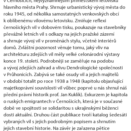
v Černošicích, nejvýznamnějším příměstském letovisku
hlavního města Prahy. Shrnuje urbanistický vývoj města do
roku 1945, od několika samostatných venkovských obcí
k oblíbenému vilovému letovisku. Zmiňuje reflexi
černošických vil v dobovém tisku, poukazuje na stavebníky
převážně letních vil s odkazy na jejich pražské zázemí
a shrnuje vývoj vil v proměnách stylu, včetně interiérů
domů. Zvláštní pozornost věnuje tomu, jaký vliv na
architekturu zdejších vil měly velké celonárodní výstavy
konce 19. století. Podrobněji se zaměřuje na podobu
a vývoj zdejších zahrad a vlivu Dendrologické společnosti
v Průhonicích. Zabývá se také osudy vil a jejich majitelů
v období totalit po roce 1938 a 1948 (kapitolu objasňující
majetkoprávní souvislosti vil vůbec poprvé u nás shrnul náš
přední právní historik prof. Jan Kuklík). Exkurzem je kapitola
o ruských emigrantech v Černošicích, která je v současné
době ve spojitosti se solidaritou s ukrajinskými běženci
dosti aktuální. Druhou část publikace tvoří katalog šedesáti
vybraných vil s jejich podrobným popisem a shrnutím
jejich stavební historie. Na závěr je zařazena pětice