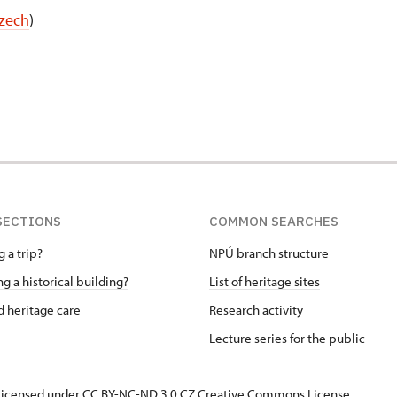
Czech
)
SECTIONS
COMMON SEARCHES
 a trip?
NPÚ branch structure
g a historical building?
List of heritage sites
 heritage care
Research activity
Lecture series for the public
s licensed under CC BY-NC-ND 3.0 CZ
Creative Commons License
.