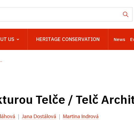
UT US
HERITAGE CONSERVATION
News
E
..
turou Telče / Telč Archi
Bláhová
|
Jana Dostálová
|
Martina Indrová