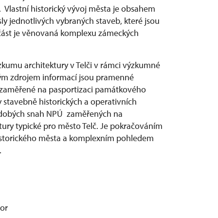
 Vlastní historický vývoj města je obsahem
sly jednotlivých vybraných staveb, které jsou
část je věnovaná komplexu zámeckých
kumu architektury v Telči v rámci výzkumné
ným zdrojem informací jsou pramenné
i zaměřené na pasportizaci památkového
 stavebně historických a operativních
hodobých snah NPÚ zaměřených na
tury typické pro město Telč. Je pokračováním
historického města a komplexním pohledem
.
jor