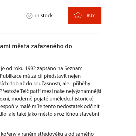
in stock
BUY
ami města zařazeného do
é je od roku 1992 zapsáno na Seznam
ublikace má za cíl představit nejen
rších dob až do současnosti, ale i příběhy
Přestože Telč patří mezi naše nejvýznamnější
lexní, moderně pojaté uměleckohistorické
lespoň v malé míře tento nedostatek odčinit
lo, ale také jako město s rozličnou stavební
má kořeny v raném středověku a od samého