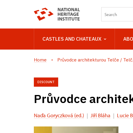
CASTLES AND CHATEAUX
ABO
Home
Průvodce architekturou Telče / Telč.
DISCOUNT
Průvodce architek
Naďa Goryczková (ed.)
|
Jiří Bláha
|
Lucie 