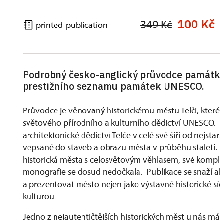
100 Kč
349 Kč
printed-publication
Podrobný česko-anglický průvodce památk
prestižního seznamu památek UNESCO.
Průvodce je věnovaný historickému městu Telči, kter
světového přírodního a kulturního dědictví UNESCO. P
architektonické dědictví Telče v celé své šíři od nejsta
vepsané do staveb a obrazu města v průběhu staletí. 
historická města s celosvětovým věhlasem, své komp
monografie se dosud nedočkala. Publikace se snaží a
a prezentovat město nejen jako výstavné historické síd
kulturou.
Jedno z nejautentičtějších historických měst u nás 