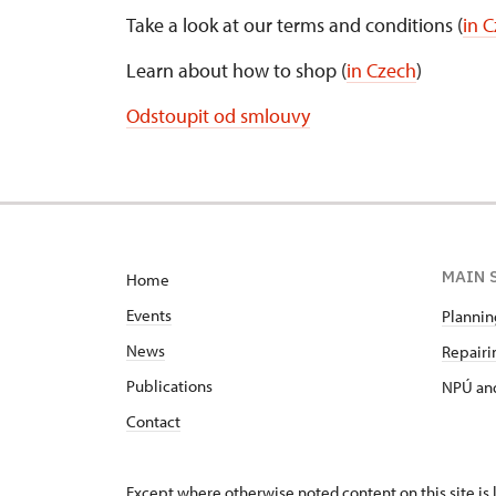
Take a look at our terms and conditions (
in 
Learn about how to shop (
in Czech
)
Odstoupit od smlouvy
MAIN 
Home
Events
Planning
News
Repairin
Publications
NPÚ and
Contact
Except where otherwise noted content on this site i