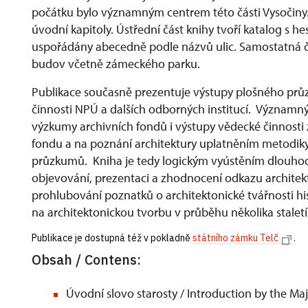
počátku bylo významným centrem této části Vysočiny.
úvodní kapitoly. Ústřední část knihy tvoří katalog s he
uspořádány abecedně podle názvů ulic. Samostatná 
budov včetně zámeckého parku.
Publikace současně prezentuje výstupy plošného průz
činnosti NPÚ a dalších odborných institucí. Význam
výzkumy archivních fondů i výstupy vědecké činnost
fondu a na poznání architektury uplatněním metodiky
průzkumů. Kniha je tedy logickým vyústěním dlou
objevování, prezentaci a zhodnocení odkazu architek
prohlubování poznatků o architektonické tvářnosti 
na architektonickou tvorbu v průběhu několika staletí
Publikace je dostupná též v pokladně
státního zámku Telč
.
Obsah / Contens:
Úvodní slovo starosty / Introduction by the Ma