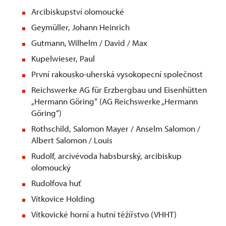
Arcibiskupství olomoucké
Geymüller, Johann Heinrich
Gutmann, Wilhelm / David / Max
Kupelwieser, Paul
První rakousko-uherská vysokopecní společnost
Reichswerke AG für Erzbergbau und Eisenhütten
„Hermann Göring“ (AG Reichswerke „Hermann
Göring“)
Rothschild, Salomon Mayer / Anselm Salomon /
Albert Salomon / Louis
Rudolf, arcivévoda habsburský, arcibiskup
olomoucký
Rudolfova huť
Vítkovice Holding
Vítkovické horní a hutní těžířstvo (VHHT)