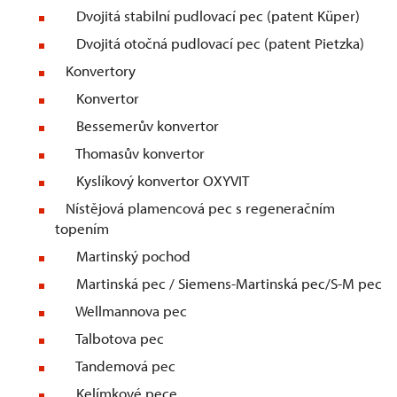
Dvojitá stabilní pudlovací pec (patent Küper)
Dvojitá otočná pudlovací pec (patent Pietzka)
Konvertory
Konvertor
Bessemerův konvertor
Thomasův konvertor
Kyslíkový konvertor OXYVIT
Nístějová plamencová pec s regeneračním
topením
Martinský pochod
Martinská pec / Siemens-Martinská pec/S-M pec
Wellmannova pec
Talbotova pec
Tandemová pec
Kelímkové pece