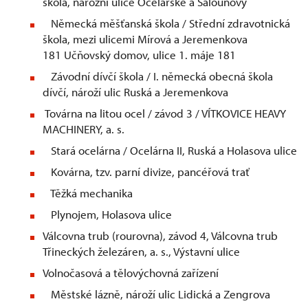
škola, nárožní ulice Ocelářské a Šalounovy
Německá měšťanská škola / Střední zdravotnická
škola, mezi ulicemi Mírová a Jeremenkova
181 Učňovský domov, ulice 1. máje 181
Závodní dívčí škola / I. německá obecná škola
dívčí, nároží ulic Ruská a Jeremenkova
Továrna na litou ocel / závod 3 / VÍTKOVICE HEAVY
MACHINERY, a. s.
Stará ocelárna / Ocelárna II, Ruská a Holasova ulice
Kovárna, tzv. parní divize, pancéřová trať
Těžká mechanika
Plynojem, Holasova ulice
Válcovna trub (rourovna), závod 4, Válcovna trub
Třineckých železáren, a. s., Výstavní ulice
Volnočasová a tělovýchovná zařízení
Městské lázně, nároží ulic Lidická a Zengrova