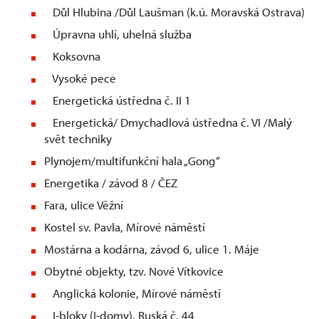
Důl Hlubina /Důl Laušman (k.ú. Moravská Ostrava)
Úpravna uhlí, uhelná služba
Koksovna
Vysoké pece
Energetická ústředna č. II 1
Energetická/ Dmychadlová ústředna č. VI /Malý
svět techniky
Plynojem/multifunkční hala „Gong“
Energetika / závod 8 / ČEZ
Fara, ulice Věžní
Kostel sv. Pavla, Mírové náměstí
Mostárna a kodárna, závod 6, ulice 1. Máje
Obytné objekty, tzv. Nové Vítkovice
Anglická kolonie, Mírové náměstí
I-bloky (I-domy), Ruská č. 44