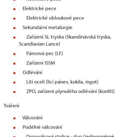
Elektrické pece
Elektrické obloukové pece
Sekundární metalurgie
Zařízení SL tryska (Skandinávská tryska,
Scandiavian Lance)
Pánvová pec (LF)
Zařízení ISSM
Odlévání
Lití oceli (licí pánev, kokila, ingot)
ZPO, zařízeni plynulého odlévání (konlití)
Tváření
Válcování
Podélné válcování
Dvouválcová stolice - duo (jednosměrné,