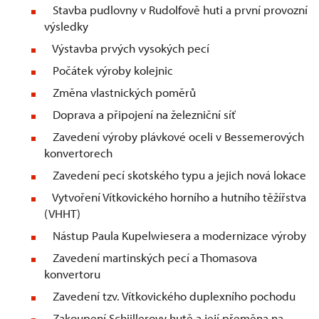
Stavba pudlovny v Rudolfově huti a první provozní
výsledky
Výstavba prvých vysokých pecí
Počátek výroby kolejnic
Změna vlastnických poměrů
Doprava a připojení na železniční síť
Zavedení výroby plávkové oceli v Bessemerových
konvertorech
Zavedení pecí skotského typu a jejich nová lokace
Vytvoření Vítkovického horního a hutního těžířstva
(VHHT)
Nástup Paula Kupelwiesera a modernizace výroby
Zavedení martinských pecí a Thomasova
konvertoru
Zavedení tzv. Vítkovického duplexního pochodu
Zakoupení Schiillerovy hutě a její přeměna na