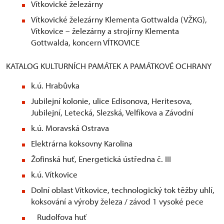
Vítkovické železárny
Vítkovické železárny Klementa Gottwalda (VŽKG),
Vítkovice – železárny a strojírny Klementa
Gottwalda, koncern VÍTKOVICE
KATALOG KULTURNÍCH PAMÁTEK A PAMÁTKOVÉ OCHRANY
k.ú. Hrabůvka
Jubilejní kolonie, ulice Edisonova, Heritesova,
Jubilejní, Letecká, Slezská, Velfíkova a Závodní
k.ú. Moravská Ostrava
Elektrárna koksovny Karolina
Žofinská huť, Energetická ústředna č. III
k.ú. Vítkovice
Dolní oblast Vítkovice, technologický tok těžby uhlí,
koksování a výroby železa / závod 1 vysoké pece
Rudolfova huť