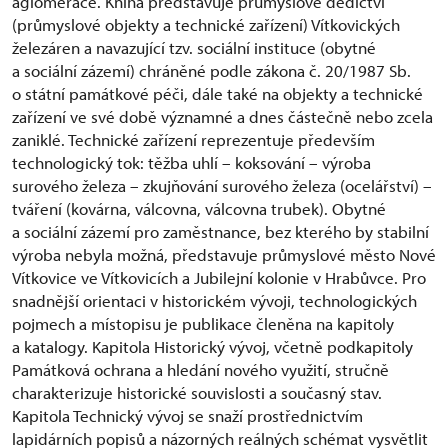
aglomerace. Kniha představuje průmyslové dědictví
(průmyslové objekty a technické zařízení) Vítkovických
železáren a navazující tzv. sociální instituce (obytné
a sociální zázemí) chráněné podle zákona č. 20/1987 Sb.
o státní památkové péči, dále také na objekty a technické
zařízení ve své době významné a dnes částečně nebo zcela
zaniklé. Technické zařízení reprezentuje především
technologický tok: těžba uhlí – koksování – výroba
surového železa – zkujňování surového železa (ocelářství) –
tváření (kovárna, válcovna, válcovna trubek). Obytné
a sociální zázemí pro zaměstnance, bez kterého by stabilní
výroba nebyla možná, představuje průmyslové město Nové
Vítkovice ve Vítkovicích a Jubilejní kolonie v Hrabůvce. Pro
snadnější orientaci v historickém vývoji, technologických
pojmech a místopisu je publikace členěna na kapitoly
a katalogy. Kapitola Historický vývoj, včetně podkapitoly
Památková ochrana a hledání nového využití, stručně
charakterizuje historické souvislosti a současný stav.
Kapitola Technický vývoj se snaží prostřednictvím
lapidárních popisů a názorných reálných schémat vysvětlit