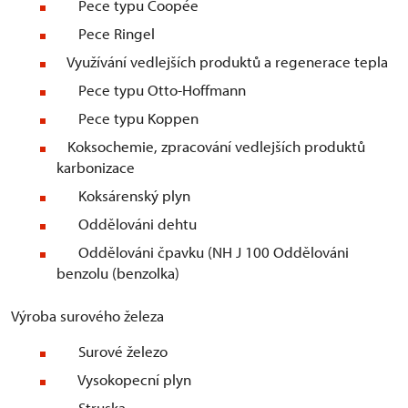
Pece typu Coopée
Pece Ringel
Využívání vedlejších produktů a regenerace tepla
Pece typu Otto-Hoffmann
Pece typu Koppen
Koksochemie, zpracování vedlejších produktů
karbonizace
Koksárenský plyn
Oddělováni dehtu
Oddělováni čpavku (NH J 100 Oddělováni
benzolu (benzolka)
Výroba surového železa
Surové železo
Vysokopecní plyn
Struska