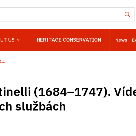
UT US
HERITAGE CONSERVATION
News
E
...
inelli (1684–1747). Víd
ch službách