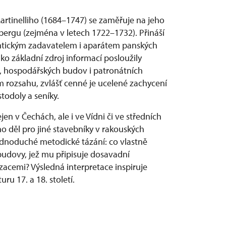
rtinelliho (1684–1747) se zaměřuje na jeho
ergu (zejména v letech 1722–1732). Přináší
lechtickým zadavatelem i aparátem panských
ko základní zdroj informací posloužily
, hospodářských budov i patronátních
 rozsahu, zvlášť cenné je ucelené zachycení
todoly a seníky.
en v Čechách, ale i ve Vídni či ve středních
ho děl pro jiné stavebníky v rakouských
ednoduché metodické tázání: co vlastně
budovy, jež mu připisuje dosavadní
izacemi? Výsledná interpretace inspiruje
u 17. a 18. století.