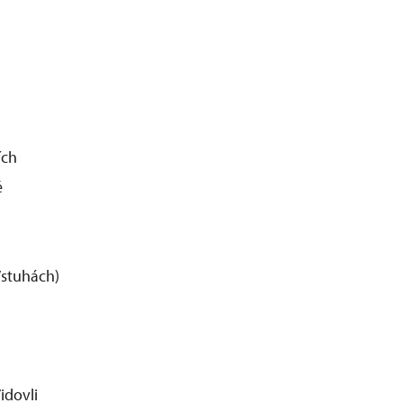
ích
ě
Vstuhách)
idovli