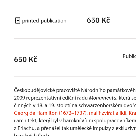
650 Kč
printed-publication
Publi
650 Kč
Českobudějovické pracoviště Národního památkového
2009 reprezentativní ediční řadu
Monumenta
, která 
činných v 18. a 19. století na schwarzenberském dvoř
Georg de Hamilton (1672–1737), malíř zvířat a lidí
,
Kra
i architekt, který byl v barokní Vídni spolupracovníke
z Erlachu, a přenášel tak umělecké impulzy z exkluzivn
barokních Čech.