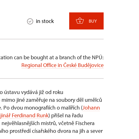
in stock
BUY
cation can be bought at a branch of the NPÚ:
Regional Office in České Budějovice
 ústavu vydává již od roku
se mimo jiné zaměřuje na soubory děl umělců
e. Po dvou monografiích o malířích (
Johann
jinář Ferdinand Runk
) přišel na řadu
m nejvěhlasnějších mistrů, včetně Fischera
ího prostředí císařského dvora na jih a sever