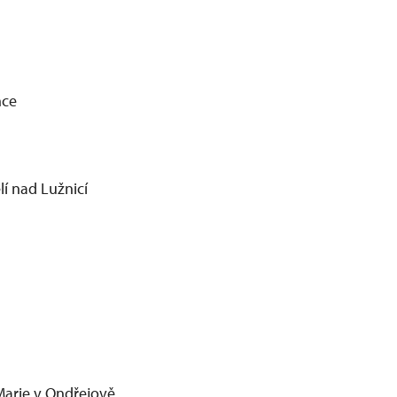
nce
lí nad Lužnicí
Marie v Ondřejově