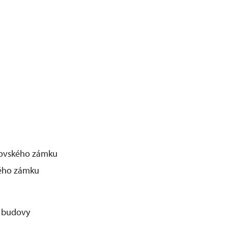
lovského zámku
kého zámku
í budovy