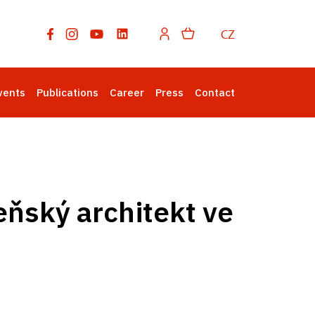
CZ
vents
Publications
Career
Press
Contact
eňský architekt ve