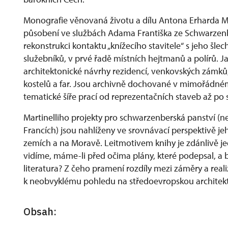
Monografie věnovaná životu a dílu Antona Erharda Ma
působení ve službách Adama Františka ze Schwarzenb
rekonstrukci kontaktu „knížecího stavitele“ s jeho š
služebníků, v prvé řadě místních hejtmanů a polírů. Ja
architektonické návrhy rezidencí, venkovských zámků
kostelů a far. Jsou archivně dochované v mimořádném
tematické šíře prací od reprezentačních staveb až po s
Martinelliho projekty pro schwarzenberská panství (nej
Francích) jsou nahlíženy ve srovnávací perspektivě je
zemích a na Moravě. Leitmotivem knihy je zdánlivě j
vidíme, máme-li před očima plány, které podepsal, a 
literatura? Z čeho pramení rozdíly mezi záměry a real
k neobvyklému pohledu na středoevropskou architektur
Obsah: