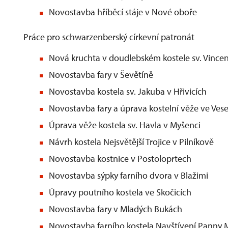
Novostavba hříběcí stáje v Nové oboře
Práce pro schwarzenberský církevní patronát
Nová kruchta v doudlebském kostele sv. Vince
Novostavba fary v Ševětíně
Novostavba kostela sv. Jakuba v Hřivicích
Novostavba fary a úprava kostelní věže ve Vese
Úprava věže kostela sv. Havla v Myšenci
Návrh kostela Nejsvětější Trojice v Pilníkově
Novostavba kostnice v Postoloprtech
Novostavba sýpky farního dvora v Blažimi
Úpravy poutního kostela ve Skočicích
Novostavba fary v Mladých Bukách
Novostavba farního kostela Navštívení Panny 