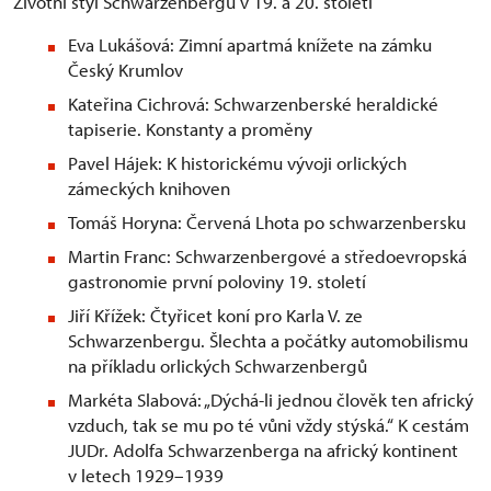
Životní styl Schwarzenbergů v 19. a 20. století
Eva Lukášová: Zimní apartmá knížete na zámku
Český Krumlov
Kateřina Cichrová: Schwarzenberské heraldické
tapiserie. Konstanty a proměny
Pavel Hájek: K historickému vývoji orlických
zámeckých knihoven
Tomáš Horyna: Červená Lhota po schwarzenbersku
Martin Franc: Schwarzenbergové a středoevropská
gastronomie první poloviny 19. století
Jiří Křížek: Čtyřicet koní pro Karla V. ze
Schwarzenbergu. Šlechta a počátky automobilismu
na příkladu orlických Schwarzenbergů
Markéta Slabová: „Dýchá‑li jednou člověk ten africký
vzduch, tak se mu po té vůni vždy stýská.“ K cestám
JUDr. Adolfa Schwarzenberga na africký kontinent
v letech 1929–1939