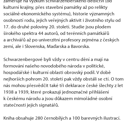
zaměřuje na výzkum schwarzenberského dědictví (od
kulturní krajiny, přes stavební památky až po relikty
sociálně-ekonomického systému), historie významných
osobností rodu, jejich veřejných aktivit i životního stylu od
17. do druhé poloviny 20. století. Studie jsou plodem
širokého spektra 44 autorů, od terénních památkářů
a archivářů až po univerzitní profesory zejména z českých
zemí, ale i Slovenska, Maďarska a Bavorska.
Schwarzenbergové byli vždy v centru dění a mají na
formování našeho novodobého národa v politické,
hospodářské i kulturní oblasti obrovský podíl. V době
nejhorších pohrom 20. století pak vždy obstáli se ctí. O tom
nás mohou přesvědčit také tři deklarace české šlechty z let
1938 a 1939, které prokazují jednoznačné přihlášení
k českému národu a jsou důkazem mimořádné osobní
statečnosti jejich signatářů.
Kniha obsahuje 280 černobílých a 100 barevných ilustrací.