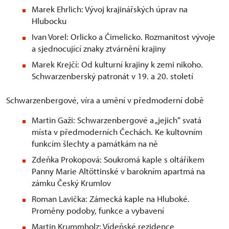
Marek Ehrlich: Vývoj krajinářských úprav na
Hlubocku
Ivan Vorel: Orlicko a Čimelicko. Rozmanitost vývoje
a sjednocující znaky ztvárnění krajiny
Marek Krejčí: Od kulturní krajiny k zemi nikoho.
Schwarzenberský patronát v 19. a 20. století
Schwarzenbergové, víra a umění v předmoderní době
Martin Gaži: Schwarzenbergové a „jejich“ svatá
místa v předmoderních Čechách. Ke kultovním
funkcím šlechty a památkám na ně
Zdeňka Prokopová: Soukromá kaple s oltáříkem
Panny Marie Altöttinské v barokním apartmá na
zámku Český Krumlov
Roman Lavička: Zámecká kaple na Hluboké.
Proměny podoby, funkce a vybavení
Martin Krummholz: Vídeňské rezidence