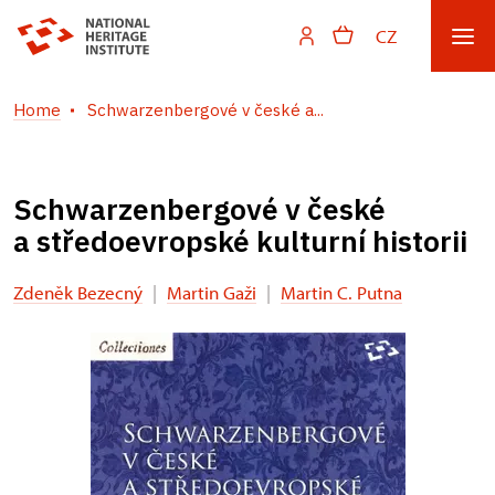
CZ
Home
Schwarzenbergové v české a...
Schwarzenbergové v české
a středoevropské kulturní historii
Zdeněk Bezecný
|
Martin Gaži
|
Martin C. Putna