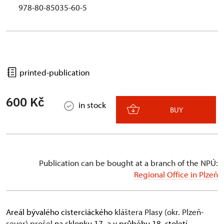
978-80-85035-60-5
printed-publication
600 Kč
in stock
BUY
Publication can be bought at a branch of the NPÚ:
Regional Office in Plzeň
Areál bývalého cisterciáckého
kláštera Plasy (okr. Plzeň-
sever) prošel
na sklonku 17. a v průběhu 18. století