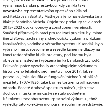
významnou barokní přestavbou, kdy vznikla také
novostavba reprezentativního
opatského sídla od
architekta Jean Babtisty Matheye a jeho následovníka Jana
Blažeje Santiniho Aichela. Objekt tzv. prelatury se v letech
2015–2023 dočkal obnovy a zpřístupnění veřejnosti.
Součástí přípravných prací pro realizaci projektu byl mimo
jiné zjišťovací záchranný archeologický výzkum a průzkum
kanalizačního, vodního a větracího systému. K sondáži bylo
vybráno i místo rozvolněné a sesedlé kamenné dlažby na
konci rezidenčního křídla prelatury, pod kterou byla
objevena a následně i vytěžena jímka barokních záchodů.
Exkavační práce vyvrcholily archeologickým výzkumem
historického fekálního sedimentu v roce 2017. Jak se
potvrdilo, jímka sloužila za fungování záchodů, přibližně
mezi lety 1707–1826, také k příležitostnému odhazování
odpadu. Bohaté druhové spektrum nálezů, jejich stav
dochování i získané množství se stalo podnětem
k širokému mezioborovému zpracování výzkumu, jehož
výsledky tato kolektivní monografie souhrnně představuje.