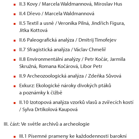
II.3 Kovy / Marcela Waldmannová, Miroslav Hus
II.4 Dřevo / Marcela Waldmannová
II.5 Textil a usně / Veronika Pilná, Jindřich Figura,
Jitka Kottová
II.6 Paleografická analýza / Dmitrij Timofejev
II.7 Sfragistická analýza / Václav Chmelíř
II.8 Environmentální analýzy / Petr Kočár, Jarmila
Skružná, Romana Kočárová, Libor Petr
II.9 Archeozoologická analýza / Zdeňka Sůvová
Exkurz: Ekologické nároky divokých ptáků
a poznámky k čižbě
II.10 Izotopová analýza vzorků vlasů a zvířecích kostí
/ Sylva Drtikolová Kaupová
III. část: Ve světle archivů a archeologie
III.1 Písemné prameny ke každodennosti barokní