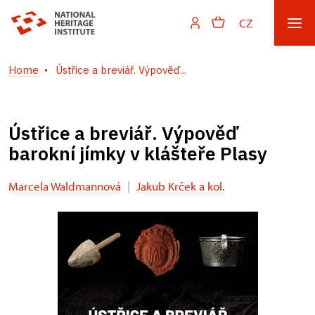
CZ
Home
Ústřice a breviář. Výpověď...
Ústřice a breviář. Výpověď
barokní jímky v klášteře Plasy
Marcela Waldmannová
|
Jakub Krček a kol.