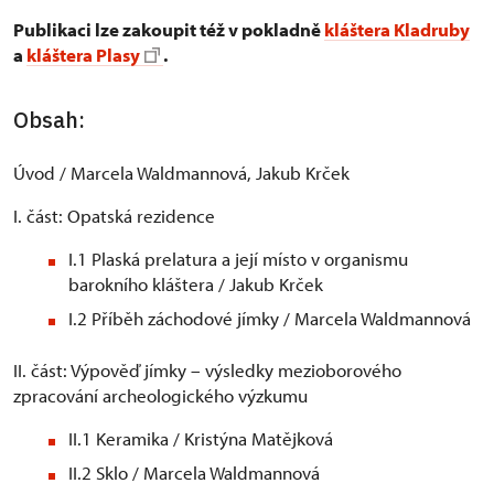
Publikaci lze zakoupit též v pokladně
kláštera Kladruby
a
kláštera Plasy
.
Obsah:
Úvod / Marcela Waldmannová, Jakub Krček
I. část: Opatská rezidence
I.1 Plaská prelatura a její místo v organismu
barokního kláštera / Jakub Krček
I.2 Příběh záchodové jímky / Marcela Waldmannová
II. část: Výpověď jímky – výsledky mezioborového
zpracování archeologického výzkumu
II.1 Keramika / Kristýna Matějková
II.2 Sklo / Marcela Waldmannová