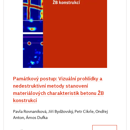
Památkový postup: Vizuální prohlídky a
nedestruktivní metody stanovení
materiálových charakteristik betonu ŽB
konstrukcí
Pavla Rovnaníková, Jiří Bydžovský, Petr Cikrle, Ondřej
Anton, Ámos Dufka