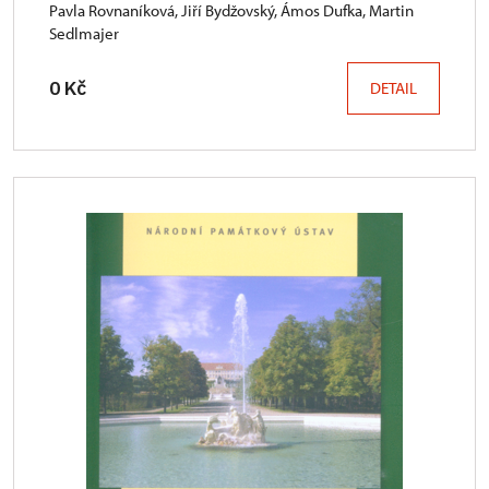
Pavla Rovnaníková, Jiří Bydžovský, Ámos Dufka, Martin
Sedlmajer
0 Kč
DETAIL