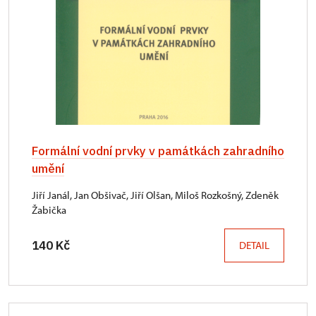
Formální vodní prvky v památkách zahradního
umění
Jiří Janál, Jan Obšivač, Jiří Olšan, Miloš Rozkošný, Zdeněk
Žabička
140 Kč
DETAIL