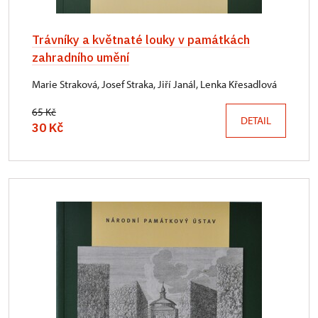
Trávníky a květnaté louky v památkách
zahradního umění
Marie Straková, Josef Straka, Jiří Janál, Lenka Křesadlová
65 Kč
DETAIL
30 Kč