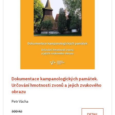
Dokumentace kampanologických památek.
Určování hmotnosti zvonů a jejich zvukového
obrazu
Petr Vácha
300 Kč
DETAIL