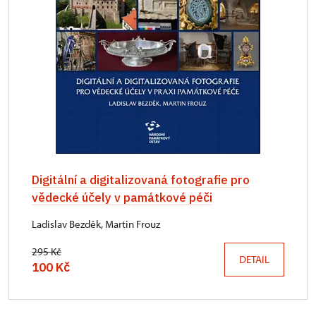
Digitální a digitalizovaná fotografie pro
vědecké účely v památkové péči
Ladislav Bezděk, Martin Frouz
295 Kč
DETAIL
100 Kč