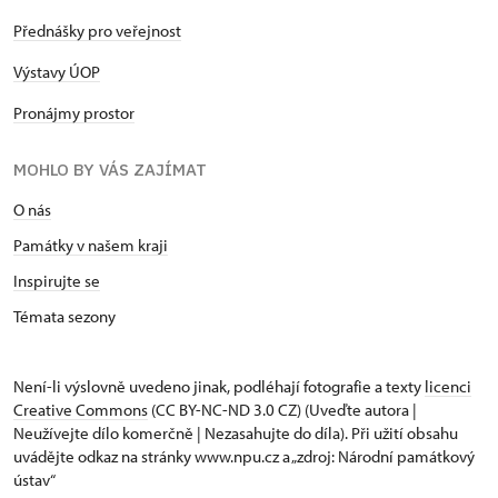
Přednášky pro veřejnost
Výstavy ÚOP
Pronájmy prostor
MOHLO BY VÁS ZAJÍMAT
O nás
Památky v našem kraji
Inspirujte se
Témata sezony
Není-li výslovně uvedeno jinak, podléhají fotografie a texty
licenci
Creative Commons
(CC BY-NC-ND 3.0 CZ) (Uveďte autora |
Neužívejte dílo komerčně | Nezasahujte do díla). Při užití obsahu
uvádějte odkaz na stránky www.npu.cz a „zdroj: Národní památkový
ústav“