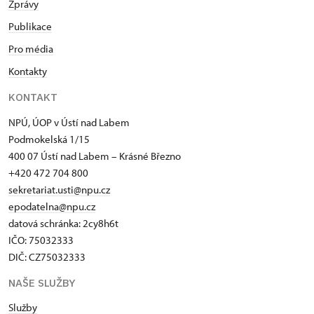
Zprávy
Publikace
Pro média
Kontakty
KONTAKT
NPÚ, ÚOP v Ústí nad Labem
Podmokelská 1/15
400 07 Ústí nad Labem – Krásné Březno
+420 472 704 800
sekretariat.usti@npu.cz
epodatelna@npu.cz
datová schránka: 2cy8h6t​
IČO: 75032333
DIČ: CZ75032333
NAŠE SLUŽBY
Služby