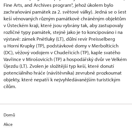
Fine Arts, and Archives program", jehož úkolem bylo
zachraňování památek za 2. světové války). Jedná se o šest
keší věnovaných různým památkově chráněným objektům
v Ústeckém kraji, které jsou vybrány tak, aby zastupovaly
rozličné typy památek, stejně jako je to koncipováno i na
výstavě: zámek Pnětluky (LT), důlní revír Preisselberg
u Horní Krupky (TP), podstávkové domy v Merbolticích
(DC), věžový vodojem v Chudeřicích (TP), kaple svatého
Vavřince v Mirošovicích (TP) a hospodářský dvůr ve Velkém
Újezdu (LT). Zvolen je složitější typ keší, které donutí
potenciálního hráče (návštěvníka) zevrubně prozkoumat
objekty, které nepatří k nejvyhledávanějším turistickým
cílům.
Domů
Akce