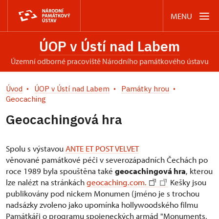
MENU
ÚOP v Ústí nad Labem
územní odborné pracoviště Národního památkového ústavu
Úvod
ÚOP v Ústí nad Labem
Památky hrou
Geocaching
Geocachingová hra
Spolu s výstavou
ANTE ET POST VELVET
věnované památkové péči v severozápadních Čechách po
roce 1989 byla spouštěna také
geocachingová hra
, kterou
lze nalézt na stránkách
geocaching.com.
Kešky jsou
publikovány pod nickem Monumen (jméno je s trochou
nadsázky zvoleno jako upomínka hollywoodského filmu
Památkáři o programu spojeneckých arm
ád "Monuments,