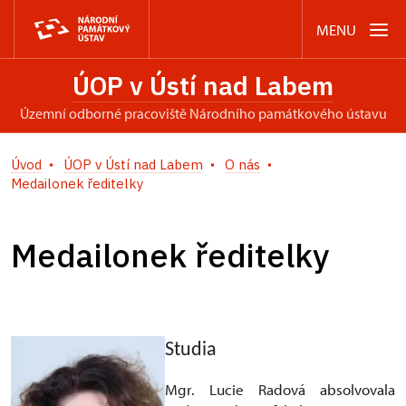
MENU
ÚOP v Ústí nad Labem
územní odborné pracoviště Národního památkového ústavu
Úvod
ÚOP v Ústí nad Labem
O nás
Medailonek ředitelky
Medailonek ředitelky
Studia
Mgr. Lucie Radová absolvovala