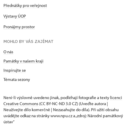
Přednášky pro veřejnost
Výstavy ÚOP
Pronájmy prostor
MOHLO BY VÁS ZAJÍMAT
O nás
Památky v našem kraji
Inspirujte se
Témata sezony
Není-li výslovně uvedeno jinak, podléhají fotografie a texty
licenci
Creative Commons
(CC BY-NC-ND 3.0 CZ) (Uveďte autora |
Neužívejte dílo komerčně | Nezasahujte do díla). Při užití obsahu
uvádějte odkaz na stránky www.npu.cz a „zdroj: Národní památkový
ústav“