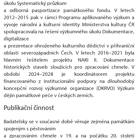
úkolu Systematický průzkum
a odborná pasportizace památkového fondu. V letech
2012–2015 pak v rámci Programu aplikovaného výzkum a
vývoje národní a kulturní identity Ministerstva kultury ČR
spolupracovala na řešení výzkumného úkolu Dokumentace,
digitalizace
a prezentace ohroženého kulturního dědictví v příhraniční
oblasti severozápadních Čech. V letech 2016–2021 byla
hlavním řešitelem projektu NAKI II. Dokumentace
historických staveb sloužících pro zpracování chmele. V
období 2024–2028 je koordinátorem projektu
financovaného z institucionální podpory na dlouhodobý
koncepční rozvoj výzkumné organizace (DKRVO) Výzkum
dějin památkové péče v českých zemích.
Publikační činnost
Badatelsky se v současné době věnuje zejména památkám
spojeným s pěstováním
a zpracováním chmele v 19. a na počátku 20. století