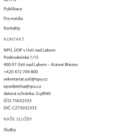
Publikace
Pro média
Kontakty
KONTAKT
NPÚ, ÚOP v Ústí nad Labem
Podmokelská 1/15
400 07 Ústí nad Labem – Krásné Březno
+420 472 704 800
sekretariat.usti@npu.cz
epodatelna@npu.cz
datová schránka: 2cy8h6t​
IČO: 75032333
DIČ: CZ75032333
NAŠE SLUŽBY
Služby