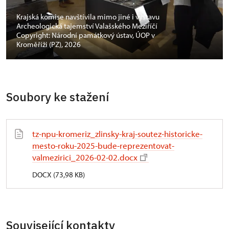
Krajská komise navštívila mimo jiné i výstavu
Archeologická tajemství Valašského Meziříčí
Copyright: Národní památkový ústav, ÚOP v
Kroměříži (PZ), 2026
Soubory ke stažení
tz-npu-kromeriz_zlinsky-kraj-soutez-historicke-
mesto-roku-2025-bude-reprezentovat-
valmezirici_2026-02-02.docx
DOCX (73,98 KB)
Související kontakty