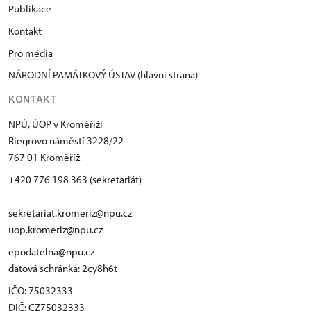
Publikace
Kontakt
Pro média
NÁRODNÍ PAMÁTKOVÝ ÚSTAV (hlavní strana)
KONTAKT
NPÚ, ÚOP v Kroměříži
Riegrovo náměstí 3228/22
767 01 Kroměříž
+420 776 198 363 (sekretariát)
sekretariat.kromeriz@npu.cz
uop.kromeriz@npu.cz
epodatelna@npu.cz
datová schránka: 2cy8h6t​
IČO: 75032333
DIČ: CZ75032333