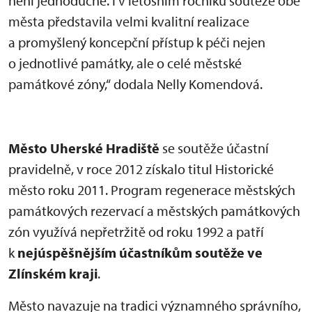
není jednoduché. I v letošním ročníku soutěže obě
města představila velmi kvalitní realizace
a promyšlený koncepční přístup k péči nejen
o jednotlivé památky, ale o celé městské
památkové zóny,“ dodala Nelly Komendová.
Město Uherské Hradiště
se soutěže účastní
pravidelně, v roce 2012 získalo titul Historické
město roku 2011. Program regenerace městských
památkových rezervací a městských památkových
zón využívá nepřetržitě od roku 1992 a patří
k
nejúspěšnějším účastníkům soutěže ve
Zlínském kraji
.
Město navazuje na tradici významného správního,