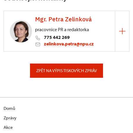
Mgr. Petra Zelinková
pracovnice PR a redaktorka
775 442 269
zelinkova.petra@npu.cz
ÚOP v Kroměříži
Riegrovo náměstí 3228/22, Kroměříž
ZPĚT NA VÝPIS TISKOVÝCH ZPRÁV
Domů
Zprávy
Akce