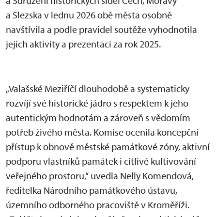
a Sdružení historických sídel Čech, Moravy
a Slezska v lednu 2026 obě města osobně
navštívila a podle pravidel soutěže vyhodnotila
jejich aktivity a prezentaci za rok 2025.
„Valašské Meziříčí dlouhodobě a systematicky
rozvíjí své historické jádro s respektem k jeho
autentickým hodnotám a zároveň s vědomím
potřeb živého města. Komise ocenila koncepční
přístup k obnově městské památkové zóny, aktivní
podporu vlastníků památek i citlivé kultivování
veřejného prostoru,“ uvedla Nelly Komendová,
ředitelka Národního památkového ústavu,
územního odborného pracoviště v Kroměříži.