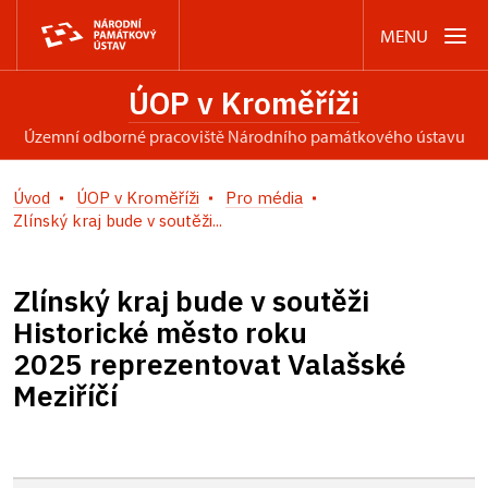
MENU
ÚOP v Kroměříži
územní odborné pracoviště Národního památkového ústavu
Úvod
ÚOP v Kroměříži
Pro média
Zlínský kraj bude v soutěži...
Zlínský kraj bude v soutěži
Historické město roku
2025 reprezentovat Valašské
Meziříčí