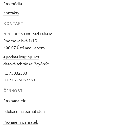
Pro média
Kontakty
KONTAKT
NPÚ, ÚPS v Ústí nad Labem
Podmokelská 1/15
400 07 Ústí nad Labem
epodatelna@npu.cz
datová schránka: 2cy8h6t​
IČ: 75032333
DIČ: CZ75032333
ČINNOST
Pro badatele
Edukace na památkách
Pronájem památek