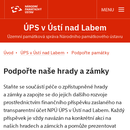
MENU
ÚPS v Ústí nad Labem
územní památková správa Národního památkového ústavu
Úvod
ÚPS v Ústí nad Labem
Podpořte památky
Podpořte naše hrady a zámky
Staňte se součástí péče o zpřístupněné hrady
a zámky a zapojte se do jejich dalšího rozvoje
prostřednictvím finančního příspěvku zaslaného na
transparentní účet NPÚ ÚPS v Ústí nad Labem. Každý
příspěvek je vždy navázán na konkrétní akci na
našich hradech a zámcích a pomůže prezentovat