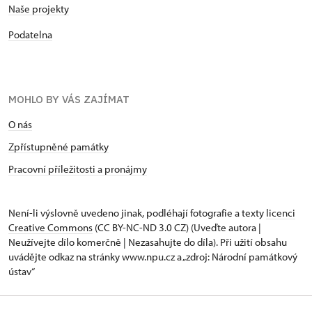
Naše projekty
Podatelna
MOHLO BY VÁS ZAJÍMAT
O nás
Zpřístupněné památky
Pracovní příležitosti a pronájmy
Není-li výslovně uvedeno jinak, podléhají fotografie a texty
licenci
Creative Commons
(CC BY-NC-ND 3.0 CZ) (Uveďte autora |
Neužívejte dílo komerčně | Nezasahujte do díla). Při užití obsahu
uvádějte odkaz na stránky www.npu.cz a „zdroj: Národní památkový
ústav“