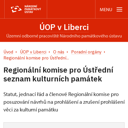
MENU
ÚOP v Liberci
územní odborné pracoviště Národního památkového ústavu
Úvod
ÚOP v Liberci
O nás
Poradní orgány
Regionální komise pro Ústřední...
Regionální komise pro Ústřední
seznam kulturních památek
Statut, jednací řád a členové Regionální komise pro
posuzování návrhů na prohlášení a zrušení prohlášení
věci za kulturní památku