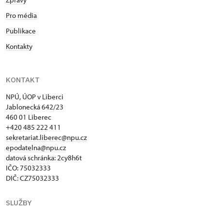
Pro média
Publikace
Kontakty
KONTAKT
NPÚ, ÚOP v Liberci
Jablonecká 642/23
460 01 Liberec
+420 485 222 411
sekretariat.liberec@npu.cz
epodatelna@npu.cz
datová schránka: 2cy8h6t​
IČO: 75032333
DIČ: CZ75032333
SLUŽBY