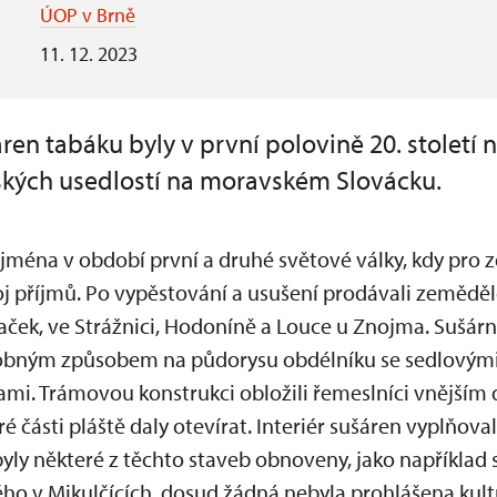
ÚOP v Brně
11. 12. 2023
en tabáku byly v první polovině 20. století 
ých usedlostí na moravském Slovácku.
jména v období první a druhé světové války, kdy pro z
j příjmů. Po vypěstování a usušení prodávali zemědělc
aček, ve Strážnici, Hodoníně a Louce u Znojma. Sušár
ným způsobem na půdorysu obdélníku se sedlovými 
kami. Trámovou konstrukci obložili řemeslníci vnějš
ré části pláště daly otevírat. Interiér sušáren vyplňova
byly některé z těchto staveb obnoveny, jako například s
o v Mikulčících, dosud žádná nebyla prohlášena kul