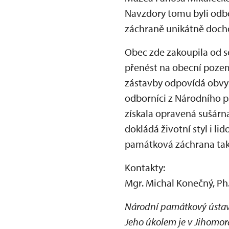
Navzdory tomu byli odbo
záchraně unikátně docho
Obec zde zakoupila od s
přenést na obecní pozem
zástavby odpovídá obvy
odborníci z Národního p
získala opravená sušárn
dokládá životní styl i li
památková záchrana tak 
Kontakty:
Mgr. Michal Konečný, Ph.
Národní památkový ústav, 
Jeho úkolem je v Jihomor