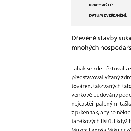
PRACOVIŠTĚ:
DATUM ZVEŘEJNĚNÍ:
Dřevěné stavby sušár
mnohých hospodářsk
Tabák se zde pěstoval ze
představoval vítaný zdro
továren, takzvaných tab
venkově budovány podob
nejčastěji pálenými taš
z prken tak, aby se někte
tabákových listů. I když 
Muzea Fanoša Mikuleckéh