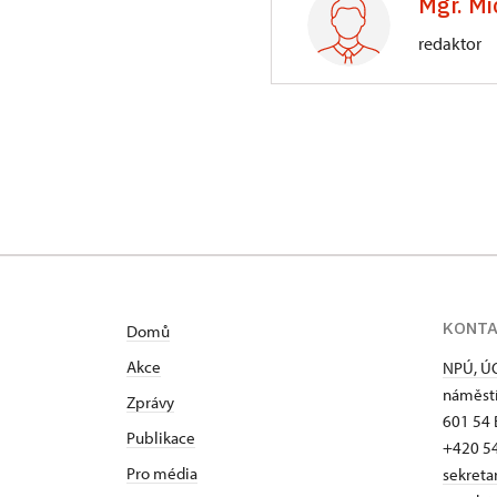
Mgr. Mi
redaktor
ÚOP v Brně
náměstí Svobody
KONT
Domů
Akce
NPÚ, ÚO
náměstí
Zprávy
601 54 
Publikace
+420 5
Pro média
sekreta