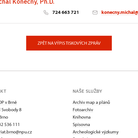
chal Konečný, Ph.D.
724 663 721
konecny.michal
 72/8, Brno
ZPĚT NA VÝPIS TISKOVÝCH ZPRÁV
AKT
NAŠE SLUŽBY
P v Brně
Archiv map a plánů
 Svobody 8
Fotoarchiv
Brno
Knihovna
42 536 111
Spisovna
riat.brno@npu.cz
Archeologické výzkumy