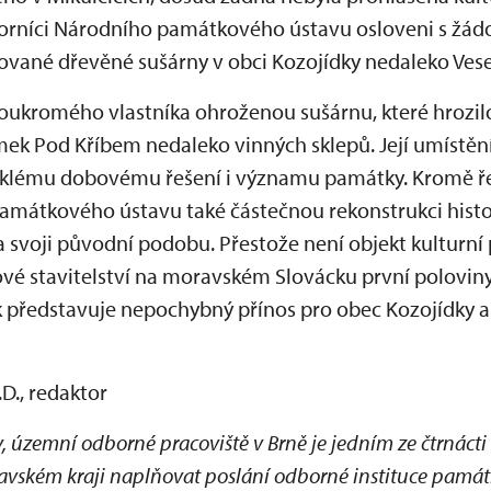
rníci Národního památkového ústavu osloveni s žádos
vané dřevěné sušárny v obci Kozojídky nedaleko Ves
oukromého vlastníka ohroženou sušárnu, které hrozilo 
ek Pod Kříbem nedaleko vinných sklepů. Její umístění 
klému dobovému řešení i významu památky. Kromě řeš
amátkového ústavu také částečnou rekonstrukci histor
a svoji původní podobu. Přestože není objekt kulturn
dové stavitelství na moravském Slovácku první poloviny 
představuje nepochybný přínos pro obec Kozojídky a
D., redaktor
územní odborné pracoviště v Brně je jedním ze čtrnácti 
avském kraji naplňovat poslání odborné instituce pamá