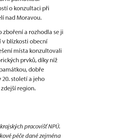
tí o konzultaci při
elí nad Moravou.
zboření a rozhodla se ji
v blízkosti obecní
ení místa konzultovali
ických prvků, díky níž
í památkou, dobře
20. století a jeho
 zdejší region.
krajských pracovišť NPÚ.
tkové péče dané zejména