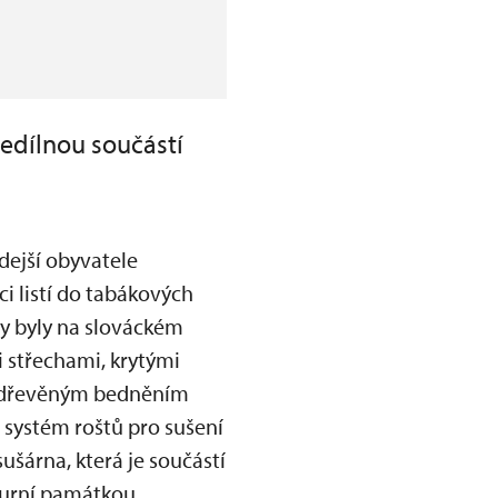
nedílnou součástí
dejší obyvatele
i listí do tabákových
ny byly na slováckém
střechami, krytými
ím dřevěným bedněním
l systém roštů pro sušení
ušárna, která je součástí
turní památkou.