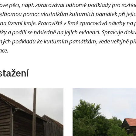
vé péči, např. zpracovávat odborné podklady pro rozh
odbornou pomoc vlastníkům kulturních památek při jeji
a území kraje. Pracoviště v Brně zpracovává návrhy na p
ky a podílí se následně na jejich evidenci. Spravuje dok
orných podkladů ke kulturním památkám, vede veřejně p
ace.
stažení