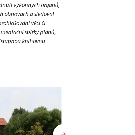
odnutí výkonných orgánů,
ch obnovách a sledovat
rohlašování věcí či
umentační sbírky plánů,
řístupnou knihovnu