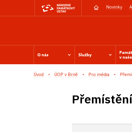
Novinky
A
Památ
O nás
Služby
v naše
Úvod
ÚOP v Brně
Pro média
Přemís
Přemístění