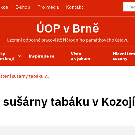
kce
E-shop
Pro média
Kontakt
ÚOP v Brně
územní odborné pracoviště Národního památkového ústavu
ky
Věda
Hlavní té
Inspirujte se
m kraji
a výzkum
sezony
tění sušárny tabáku v...
 sušárny tabáku v Kozoj