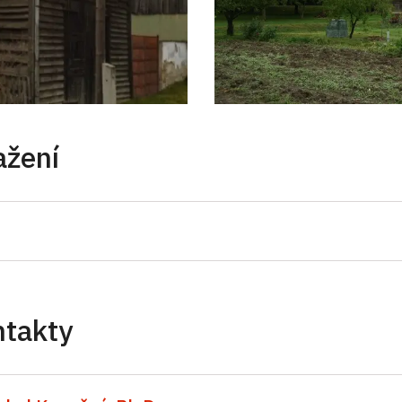
ažení
ntakty