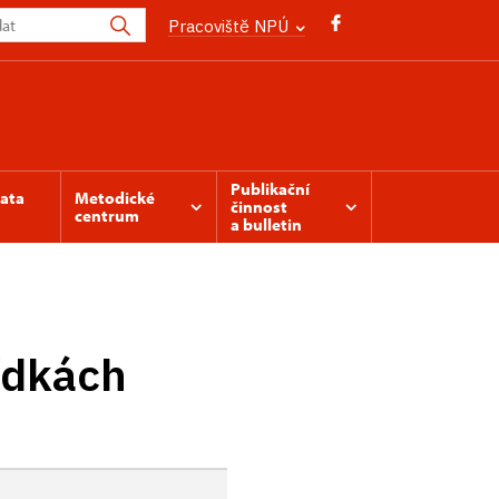
Pracoviště NPÚ
Publikační
mata
Metodické
činnost
centrum
a bulletin
ídkách