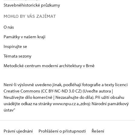
Stavebněhistorické průzkumy
MOHLO BY VÁS ZAJÍMAT
O nás
Památky v našem kraji
Inspirujte se
Témata sezony
Metodické centrum moderní architektury v Brně
Není-li výslovně uvedeno jinak, podléhají fotografie a texty
licenci
Creative Commons
(CC BY-NC-ND 3.0 CZ) (Uveďte autora |
Neužívejte dílo komerčně | Nezasahujte do díla). Při užití obsahu
uvádějte odkaz na stránky www.npu.cz a „zdroj: Národní památkový
ústav“
Právní ujednání
Prohlášení o přístupnosti
Řešení