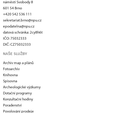
náměstí Svobody 8
601 54 Brno
+420 542 536 111
sekretariat.brno@npu.cz
epodatelna@npu.cz
datová schránka: 2cy8h6t​
IČO: 75032333
DIČ: CZ75032333
NAŠE SLUŽBY
Archiv map a plánů
Fotoarchiv
Knihovna
Spisovna
Archeologické výzkumy
Dotační programy
Konzultační hodiny
Poradenství
Povolování prodeje