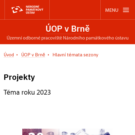
MENU
ÚOP v Brně
územní odborné pracoviště Národního památkového ústavu
Úvod
ÚOP v Brně
Hlavní témata sezony
Projekty
Téma roku 2023