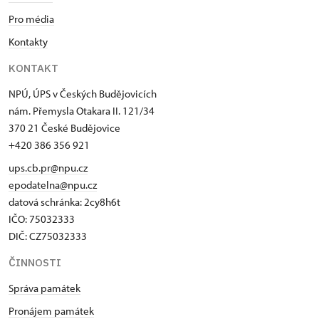
Pro média
Kontakty
KONTAKT
NPÚ, ÚPS v Českých Budějovicích
nám. Přemysla Otakara II. 121/34
370 21 České Budějovice
+420 386 356 921
ups.cb.pr@npu.cz
epodatelna@npu.cz
datová schránka: 2cy8h6t​
IČO: 75032333
DIČ: CZ75032333
ČINNOSTI
Správa památek
Pronájem památek