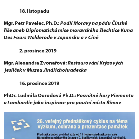
18. listopadu
Mgr. Petr Pavelec, Ph.D.:
Podíl Moravy na pádu Čínské
říše aneb Diplomatická mise moravského šlechtice Kuna
Des Fours Walderode v Japonsku a v Číně
2. prosince 2019
Mgr. Alexandra Zvonařová:
Restaurování Krýzových
jesliček v Muzeu Jindřichohradecka
16. prosince 2019
PhDr. Ludmila Ourodová Ph.D.:
Posvátné hory Piemontu
a Lombardie jako inspirace pro poutní místo Římov