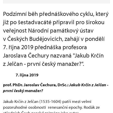
Podzimní běh přednáškového cyklu, který
již po šestadvacáté připravil pro širokou
veřejnost Národní památkový ústav
v Českých Budějovicích, zahájí v pondělí
7. října 2019 přednáška profesora
Jaroslava Čechury nazvaná "Jakub Krčín
z Jelčan - první český manažer?".
7. října 2019
prof. PhDr. Jaroslav Čechura, DrSc.:
Jakub Krčín z Jelčan -
první český manažer?
Jakub Krčín z Jelčan (1535-1604) patří mezi velmi
pozoruhodné osobnosti renesanční epochy. Rodák ze
středních Čech proslul zejména jako autor