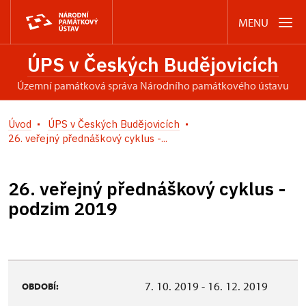
MENU
ÚPS v Českých Budějovicích
územní památková správa Národního památkového ústavu
Úvod
ÚPS v Českých Budějovicích
26. veřejný přednáškový cyklus -...
26. veřejný přednáškový cyklus -
podzim 2019
7. 10. 2019 - 16. 12. 2019
OBDOBÍ: