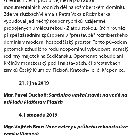
monumentálních vodních děl na rožmberském dominiu.
Zde ve službách Viléma a Petra Voka z Rožmberka
vybudoval jedinečný soubor rybníků, vzájemně
propojených umělou řekou - Zlatou stokou. Krčín rovněž
přispěl zásadním způsobem v "přestavbě" rožmberského
dominia v moderní hospodářský prostor. Tento původem
potomek zchudlého rodu neopominul vybudovat nemalý
rodinný majetek na Sedlčansku. Opomenut nebude ani
Krčínův manažerský podíl na stavbách, či přestavbách
zámků Český Krumlov, Třeboň, Kratochvíle, či Křepenice.
21. října 2019
Mgr. Pavel Duchoň:
Santiniho umění stavět na vodě na
příkladu kláštera v Plasích
4. listopadu 2019
Mgr. Vojtěch Brož:
Nové nálezy v průběhu rekonstrukce
zámku Vimperk