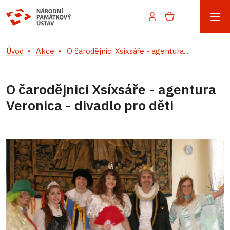
Úvod
Akce
O čarodějnici Xsíxsáře - agentura...
O čarodějnici Xsíxsáře - agentura
Veronica - divadlo pro děti