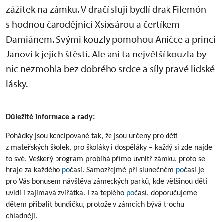
zážitek na zámku.
V dračí sluji bydlí drak Filemón
s hodnou čarodějnicí Xsíxsárou a čertíkem
Damiánem. Svými kouzly pomohou Aničce a princi
Janovi k jejich štěstí. Ale ani ta největší kouzla by
nic nezmohla bez dobrého srdce a síly pravé lidské
lásky.
Důležité informace a rady:
Pohádky jsou koncipované tak, že jsou určeny pro děti
z mateřských školek, pro školáky i dospěláky – každý si zde najde
to své. Veškerý program probíhá přímo uvnitř zámku, proto se
hraje za každého
po
časí. Samozřejmě při slunečném
po
časí je
pro Vás bonusem návštěva zámeckých parků, kde většinou děti
uvidí i zajímavá zvířátka. I za teplého
po
časí, doporučujeme
dětem přibalit bundičku, protože v zámcích bývá trochu
chladněji.