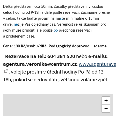
Délka představení cca 50min. Začátky představení v každou
celou hodinu od 9-13h a dále podle rezervací. Začínáme přesně
v celou, takže buďte prosím na mí
st
ě minimálně o 15min
dříve,
ne
ž je Váš objednaný čas. Veřejnost se ke skupinám pro
školy může připojit, ale pouze
po
předchozí rezervaci
a přiděleném čase.
Cena: 130 Kč/osobu/dítě. Pedagogický doprovod – zdarma
Rezervace na Tel.: 604 381 520
nebo
e-mailu:
agentura.veronika@centrum.cz
,
www.agenturaver
, volejte prosím v úřední hodiny Po-Pá od 13-
18h, pokud se nedovoláte, většinou voláme zpět.
+
−